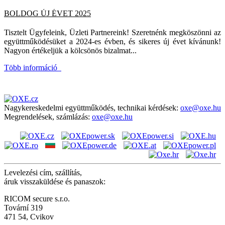
BOLDOG ÚJ ÉVET 2025
Tisztelt Ügyfeleink, Üzleti Partnereink! Szeretnénk megköszönni az
együttműködésüket a 2024-es évben, és sikeres új évet kívánunk!
Nagyon értékeljük a kölcsönös bizalmat...
Több információ
Nagykereskedelmi együttműködés, technikai kérdések:
oxe@oxe.hu
Megrendelések, számlázás:
oxe@oxe.hu
Levelezési cím, szállítás,
áruk visszaküldése és panaszok:
RICOM secure s.r.o.
Tovární 319
471 54, Cvikov