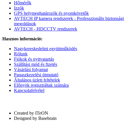
Hőmérők
Izzók
GPS helymeghatározók és nyomkövetők
AVTECH IP kamera rendszerek - Professzionális biztonsági
megoldások
AVTECH - HDCCTV rendszerek
Hasznos információ:
Nagykereskedelmi együttműködés
Rólunk
Fiókok és nyitvatartás
Szállítási mód és fizetés
Vásárlási folyamat
Panaszkezelési útmutató
Általános üzleti feltételek
Előnyök regisztráltak számára
Kapcsolafelvétel
Created by ITeON
Designed by Basebrain