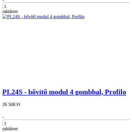
raktáron
+
PL24S - bővítő modul 4 gombbal, Profilo
26 508 Ft
-
raktáron
+