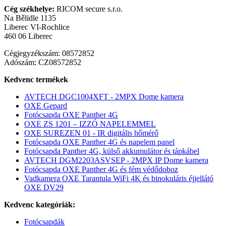
Cég székhelye:
RICOM secure s.r.o.
Na Bělidle 1135
Liberec VI-Rochlice
460 06 Liberec
Cégjegyzékszám: 08572852
Adószám: CZ08572852
Kedvenc termékek
AVTECH DGC1004XFT - 2MPX Dome kamera
OXE Gepard
Fotócsapda OXE Panther 4G
OXE ZS 1201 – IZZÓ NAPELEMMEL
OXE SUREZEN 01 - IR digitális hőmérő
Fotócsapda OXE Panther 4G és napelem panel
Fotócsapda Panther 4G, külső akkumulátor és tápkábel
AVTECH DGM2203ASVSEP - 2MPX IP Dome kamera
Fotócsapda OXE Panther 4G és fém védődoboz
Vadkamera OXE Tarantula WiFi 4K és binokuláris éjjellátó
OXE DV29
Kedvenc kategóriák:
Fotócsapdák