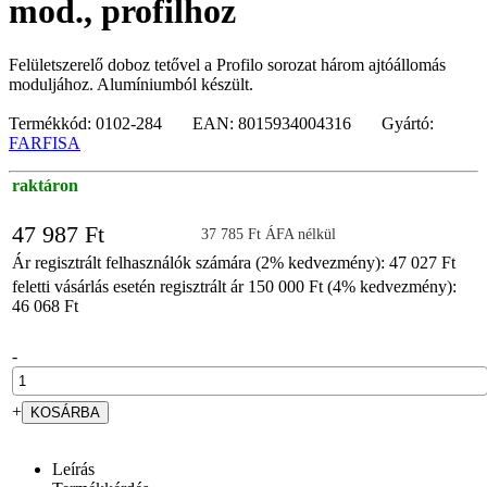
mod., profilhoz
Felületszerelő doboz tetővel a Profilo sorozat három ajtóállomás
moduljához. Alumíniumból készült.
Termékkód: 0102-284 EAN: 8015934004316 Gyártó:
FARFISA
raktáron
47 987 Ft
37 785 Ft ÁFA nélkül
Ár regisztrált felhasználók számára (2% kedvezmény): 47 027 Ft
feletti vásárlás esetén regisztrált ár 150 000 Ft (4% kedvezmény):
46 068 Ft
-
+
Leírás