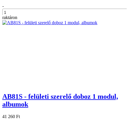
-
raktáron
+
AB81S - felületi szerelő doboz 1 modul,
albumok
41 260 Ft
-