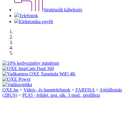
Strukturált kábelezés
Telefonok
Elektronika egyéb
OXE.hu
>
Videó-, és hangtelefonok
>
FARFISA
>
Ajtóállomás
(2BUS)
>
PL93 - felület. inst. rák. 3 mod., profilhoz