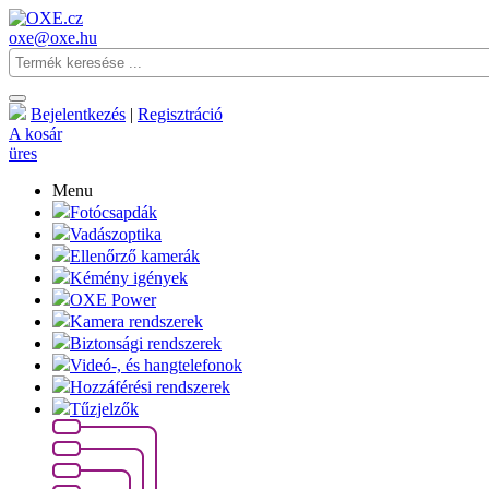
oxe@oxe.hu
Bejelentkezés
|
Regisztráció
A kosár
üres
Menu
Fotócsapdák
Vadászoptika
Ellenőrző kamerák
Kémény igények
OXE Power
Kamera rendszerek
Biztonsági rendszerek
Videó-, és hangtelefonok
Hozzáférési rendszerek
Tűzjelzők