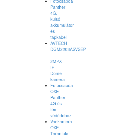
Fotócsapda
Panther
4G,
külső
akkumulátor
és
tápkábel
AVTECH
DGM2203ASVSEP
-
2MPX
IP
Dome
kamera
Fotócsapda
OXE
Panther
4G és
fém
védődoboz
Vadkamera
OXE
Tarantula