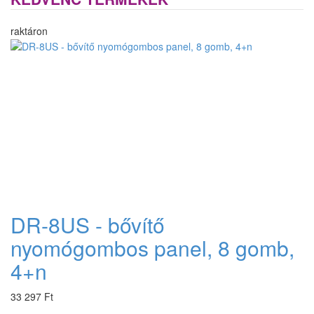
raktáron
DR-8US - bővítő
nyomógombos panel, 8 gomb,
4+n
33 297 Ft