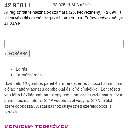
42 958 Ft
33 825 Ft ÁFA nélkül
Ár regisztrált felhasználók számára (2% kedvezmény): 42 099 Ft
feletti vásárlás esetén regisztrált ár 150 000 Ft (4% kedvezmény):
41 240 Ft
-
+
Leírás
Termékkérdés
Bővíthető 12 gombos panel 4 + n rendszerhez. Eloxált alumínium
előlap háttérvilágítású gombokkal és leíró címkékkel. Lehetőség
van több bővítőgomb panel egymás utáni csatlakoztatására. Ez a
panel használható az S-7P védőtetővel vagy az S-7N felületi
szerelődobozzal. A szállításhoz süllyesztett szerelődoboz is
tartozik.
KEDVENC TERMÉKEK