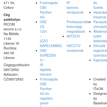
471 54,
Fotócsapda
IP
és
Cvikov
OXE
kamera
fizetés
Panther
rendszerek
Vásárlási
Cég
4G
-
folyamat
székhelye:
OXE
Professzionális
Panaszke
RICOM
ZS
biztonsági
útmutató
secure s.r.o.
1201
megoldások
Általáno
Na Bělidle
–
AVTECH
üzleti
1135
IZZÓ
-
feltételek
Liberec VI-
NAPELEMMEL
HDCCTV
Előnyök
Rochlice
OXE
rendszerek
regisztrá
460 06
SUREZEN
számára
Liberec
01 -
Kapcsola
Cégjegyzékszám:
IR
08572852
digitális
Adószám:
hőmérő
CZ08572852
Fotócsapda
Created
OXE
by
Panther
ITeON
4G és
Designe
napelem
by
panel
Basebrai