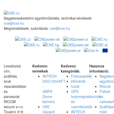
Nagykereskedelmi együttműködés, technikai kérdések:
oxe@oxe.hu
Megrendelések, számlázás:
oxe@oxe.hu
Levelezési
Kedvenc
Kedvenc
Hasznos
cím,
termékek
kategóriák:
információ:
szállítás,
AVTECH
Fotócsapdák
Nagyker
áruk
DGC1004XFT
Hőmérők
együttm
visszaküldése
-
Izzók
Rólunk
és
2MPX
GPS
Fiókok
panaszok:
Dome
helymeghatározók
és
RICOM
kamera
és
nyitvatar
secure s.r.o.
OXE
nyomkövetők
Szállítási
Tovární 319
Gepard
AVTECH
mód