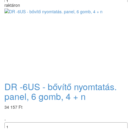
raktáron
+
DR -6US - bővítő nyomtatás.
panel, 6 gomb, 4 + n
34 157 Ft
-