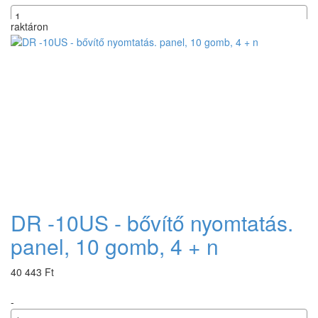
raktáron
+
DR -10US - bővítő nyomtatás.
panel, 10 gomb, 4 + n
40 443 Ft
-