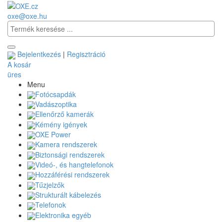
oxe@oxe.hu
Bejelentkezés
|
Regisztráció
A kosár
üres
Menu
Fotócsapdák
Vadászoptika
Ellenőrző kamerák
Kémény igények
OXE Power
Kamera rendszerek
Biztonsági rendszerek
Videó-, és hangtelefonok
Hozzáférési rendszerek
Tűzjelzők
Strukturált kábelezés
Telefonok
Elektronika egyéb