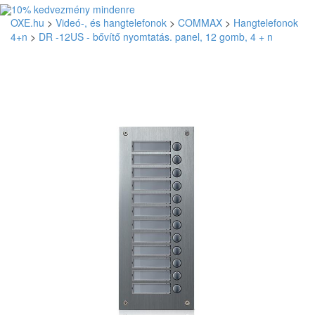
OXE.hu
>
Videó-, és hangtelefonok
>
COMMAX
>
Hangtelefonok
4+n
>
DR -12US - bővítő nyomtatás. panel, 12 gomb, 4 + n