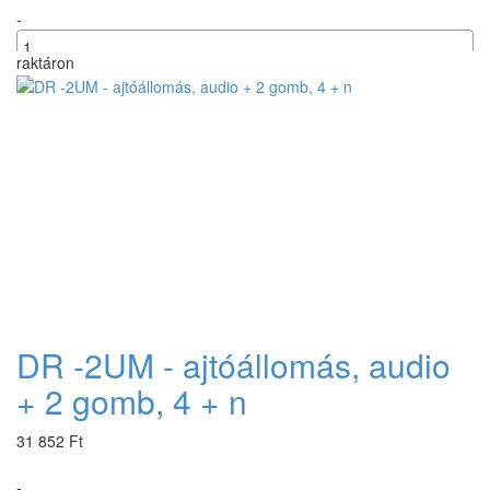
-
raktáron
+
DR -2UM - ajtóállomás, audio
+ 2 gomb, 4 + n
31 852 Ft
-