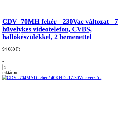
CDV -70MH fehér - 230Vac változat - 7
hüvelykes videotelefon, CVBS,
hallókészülékkel, 2 bemenettel
94 088 Ft
-
raktáron
+