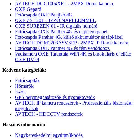
AVTECH DGC1004XFT - 2MPX Dome kamera
OXE Gepard
Fotócsapda OXE Panther 4G
OXE ZS 1201 – IZZÓ NAPELEMMEL
OXE SUREZEN 01 - IR digitális hőmérő
Fotócsapda OXE Panther 4G és napelem panel
Fotócsapda Panther 4G, külső akkumulátor és tápkábel
AVTECH DGM2203ASVSEP - 2MPX IP Dome kamera
Fotócsapda OXE Panther 4G és fém védődoboz
Vadkamera OXE Tarantula WiFi 4K és binokuláris éjjellátó
OXE DV29
Kedvenc kategóriák:
Fotócsapdák
Hőmérők
Izzók
GPS helymeghatározók és nyomkövetők
AVTECH IP kamera rendszerek - Professzionális biztonsági
megoldások
AVTECH - HDCCTV rendszerek
Hasznos információ:
Nagykereskedelmi együttműködés