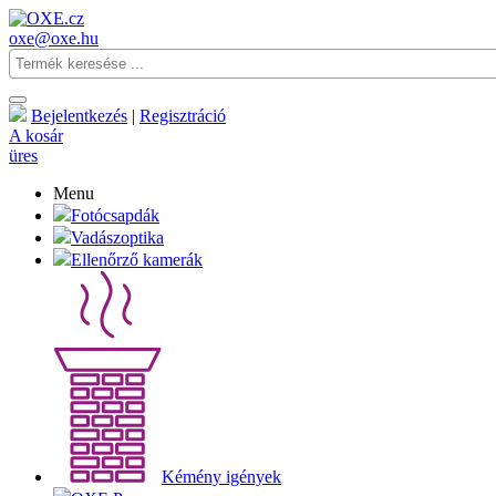
oxe@oxe.hu
Bejelentkezés
|
Regisztráció
A kosár
üres
Menu
Fotócsapdák
Vadászoptika
Ellenőrző kamerák
Kémény igények