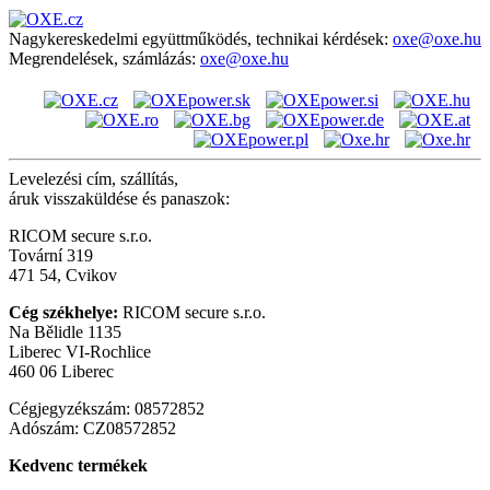
Nagykereskedelmi együttműködés, technikai kérdések:
oxe@oxe.hu
Megrendelések, számlázás:
oxe@oxe.hu
Levelezési cím, szállítás,
áruk visszaküldése és panaszok:
RICOM secure s.r.o.
Tovární 319
471 54, Cvikov
Cég székhelye:
RICOM secure s.r.o.
Na Bělidle 1135
Liberec VI-Rochlice
460 06 Liberec
Cégjegyzékszám: 08572852
Adószám: CZ08572852
Kedvenc termékek