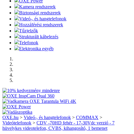
OXE Power
Kamera rendszerek
Biztonsági rendszerek
Videó-, és hangtelefonok
Hozzáférési rendszerek
Tűzjelzők
Strukturált kábelezés
Telefonok
Elektronika egyéb
OXE.hu
>
Videó-, és hangtelefonok
>
COMMAX
>
Videótelefonok
>
CDV -70HD fehér - 17-30Vdc verzió - 7
hüvelykes videotelefon, CVBS, kihangosító, 1 bemenet