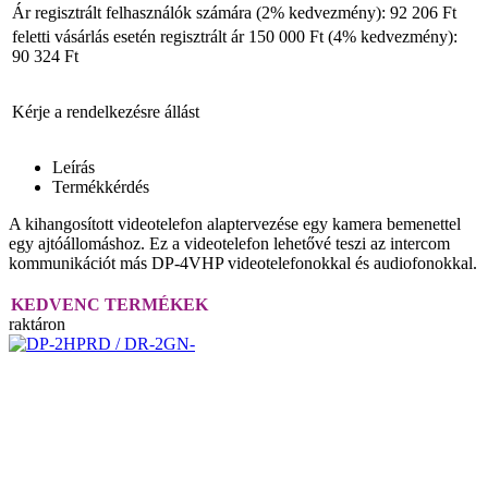
Ár regisztrált felhasználók számára (2% kedvezmény): 92 206 Ft
feletti vásárlás esetén regisztrált ár 150 000 Ft (4% kedvezmény):
90 324 Ft
Kérje a rendelkezésre állást
Leírás
Termékkérdés
A kihangosított videotelefon alaptervezése egy kamera bemenettel
egy ajtóállomáshoz. Ez a videotelefon lehetővé teszi az intercom
kommunikációt más DP-4VHP videotelefonokkal és audiofonokkal.
KEDVENC TERMÉKEK
raktáron