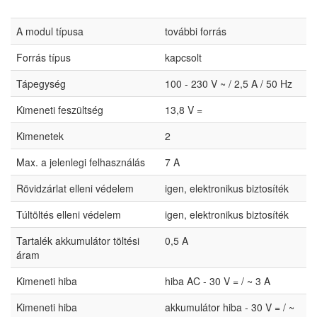
A modul típusa
további forrás
Forrás típus
kapcsolt
Tápegység
100 - 230 V ~ / 2,5 A / 50 Hz
Kimeneti feszültség
13,8 V =
Kimenetek
2
Max. a jelenlegi felhasználás
7 A
Rövidzárlat elleni védelem
igen, elektronikus biztosíték
Túltöltés elleni védelem
igen, elektronikus biztosíték
Tartalék akkumulátor töltési
0,5 A
áram
Kimeneti hiba
hiba AC - 30 V = / ~ 3 A
Kimeneti hiba
akkumulátor hiba - 30 V = / ~