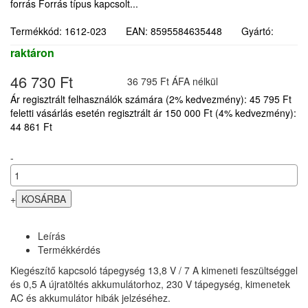
forrás Forrás típus kapcsolt...
Termékkód: 1612-023 EAN: 8595584635448 Gyártó:
raktáron
46 730 Ft
36 795 Ft ÁFA nélkül
Ár regisztrált felhasználók számára (2% kedvezmény): 45 795 Ft
feletti vásárlás esetén regisztrált ár 150 000 Ft (4% kedvezmény):
44 861 Ft
-
+
Leírás
Termékkérdés
Kiegészítő kapcsoló tápegység 13,8 V / 7 A kimeneti feszültséggel
és 0,5 A újratöltés akkumulátorhoz, 230 V tápegység, kimenetek
AC és akkumulátor hibák jelzéséhez.