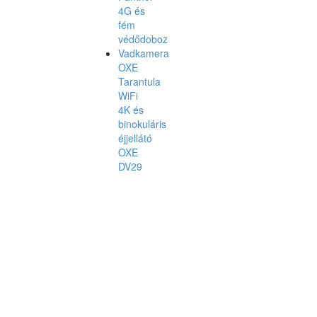
4G és
fém
védődoboz
Vadkamera
OXE
Tarantula
WiFi
4K és
binokuláris
éjjellátó
OXE
DV29