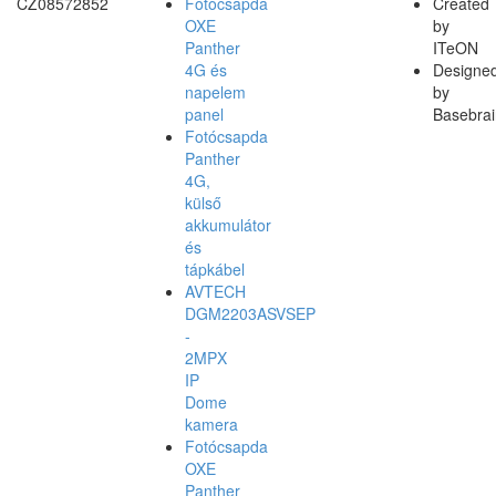
CZ08572852
Fotócsapda
Created
OXE
by
Panther
ITeON
4G és
Designe
napelem
by
panel
Basebrai
Fotócsapda
Panther
4G,
külső
akkumulátor
és
tápkábel
AVTECH
DGM2203ASVSEP
-
2MPX
IP
Dome
kamera
Fotócsapda
OXE
Panther