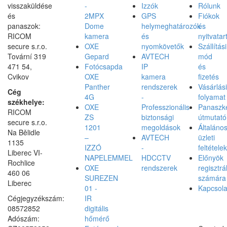
visszaküldése
-
Izzók
Rólunk
és
2MPX
GPS
Fiókok
panaszok:
Dome
helymeghatározók
és
RICOM
kamera
és
nyitvatar
secure s.r.o.
OXE
nyomkövetők
Szállítási
Tovární 319
Gepard
AVTECH
mód
471 54,
Fotócsapda
IP
és
Cvikov
OXE
kamera
fizetés
Panther
rendszerek
Vásárlási
Cég
4G
-
folyamat
székhelye:
OXE
Professzionális
Panaszke
RICOM
ZS
biztonsági
útmutató
secure s.r.o.
1201
megoldások
Általáno
Na Bělidle
–
AVTECH
üzleti
1135
IZZÓ
-
feltételek
Liberec VI-
NAPELEMMEL
HDCCTV
Előnyök
Rochlice
OXE
rendszerek
regisztrá
460 06
SUREZEN
számára
Liberec
01 -
Kapcsola
Cégjegyzékszám:
IR
08572852
digitális
Adószám:
hőmérő