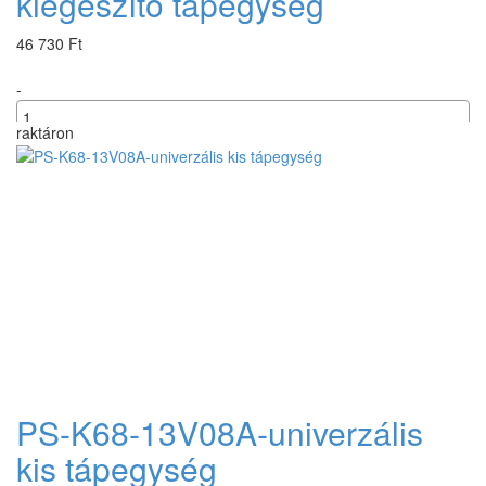
kiegészítő tápegység
46 730 Ft
-
raktáron
+
PS-K68-13V08A-univerzális
kis tápegység