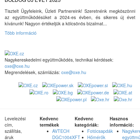
Tisztelt Ügyfeleink, Üzleti Partnereink! Szeretnénk megköszönni
az együttműködésüket a 2024-es évben, és sikeres új évet
kívánunk! Nagyon értékeljük a kölcsönös bizalmat...
Több információ
Nagykereskedelmi együttműködés, technikai kérdések:
oxe@oxe.hu
Megrendelések, számlázás:
oxe@oxe.hu
Levelezési
Kedvenc
Kedvenc
Hasznos
cím,
termékek
kategóriák:
információ:
szállítás,
AVTECH
Fotócsapdák
Nagyker
áruk
DGC1004XFT
Hőmérők
együttm