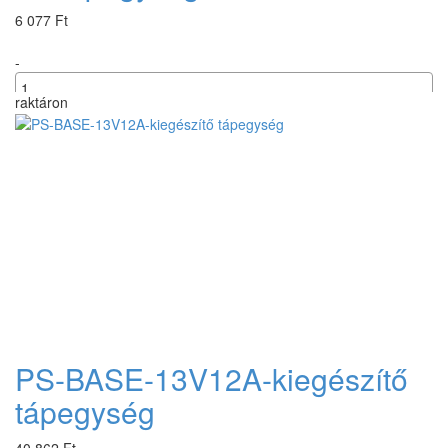
6 077 Ft
-
raktáron
+
PS-BASE-13V12A-kiegészítő
tápegység
40 862 Ft