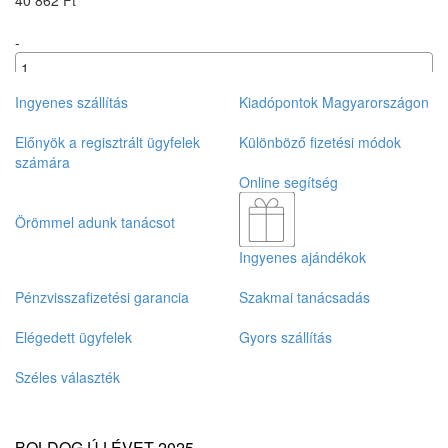
-
+
Ingyenes szállítás
Kiadópontok Magyarországon
Előnyök a regisztrált ügyfelek
Különböző fizetési módok
számára
Online segítség
Örömmel adunk tanácsot
Ingyenes ajándékok
Pénzvisszafizetési garancia
Szakmai tanácsadás
Elégedett ügyfelek
Gyors szállítás
Széles választék
BOLDOG ÚJ ÉVET 2025