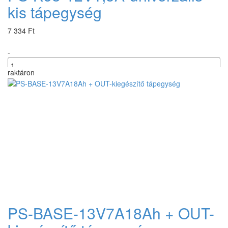
kis tápegység
7 334 Ft
-
raktáron
+
PS-BASE-13V7A18Ah + OUT-