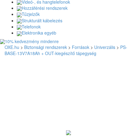
Videó-, és hangtelefonok
Hozzáférési rendszerek
Tűzjelzők
Strukturált kábelezés
Telefonok
Elektronika egyéb
OXE.hu
>
Biztonsági rendszerek
>
Források
>
Univerzális
>
PS-
BASE-13V7A18Ah + OUT-kiegészítő tápegység