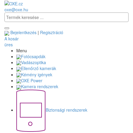
oxe@oxe.hu
Bejelentkezés
|
Regisztráció
A kosár
üres
Menu
Fotócsapdák
Vadászoptika
Ellenőrző kamerák
Kémény igények
OXE Power
Kamera rendszerek
Biztonsági rendszerek