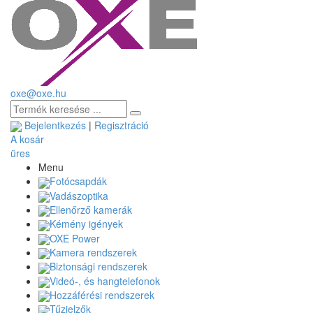
oxe@oxe.hu
Bejelentkezés
|
Regisztráció
A kosár
üres
Menu
Fotócsapdák
Vadászoptika
Ellenőrző kamerák
Kémény igények
OXE Power
Kamera rendszerek
Biztonsági rendszerek
Videó-, és hangtelefonok
Hozzáférési rendszerek
Tűzjelzők