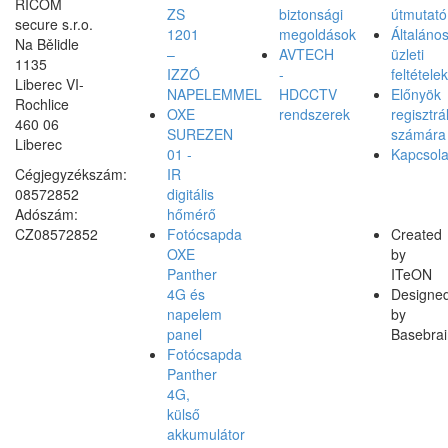
RICOM
ZS
biztonsági
útmutató
secure s.r.o.
1201
megoldások
Általáno
Na Bělidle
–
AVTECH
üzleti
1135
IZZÓ
-
feltételek
Liberec VI-
NAPELEMMEL
HDCCTV
Előnyök
Rochlice
OXE
rendszerek
regisztrá
460 06
SUREZEN
számára
Liberec
01 -
Kapcsola
Cégjegyzékszám:
IR
08572852
digitális
Adószám:
hőmérő
CZ08572852
Fotócsapda
Created
OXE
by
Panther
ITeON
4G és
Designe
napelem
by
panel
Basebrai
Fotócsapda
Panther
4G,
külső
akkumulátor