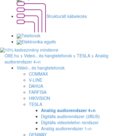
Strukturált kábelezés
Telefonok
Elektronika egyéb
OXE.hu
>
Videó-, és hangtelefonok
>
TESLA
>
Analóg
audiorendszer 4+n
Videó-, és hangtelefonok
COMMAX
V-LINE
DAHUA
FARFISA
HIKVISION
TESLA
Analóg audiorendszer 4+n
Digitális audiorendszer (2BUS)
Digitális videotelefon rendszer
Analóg audiorendszer 1+n
GENWAY