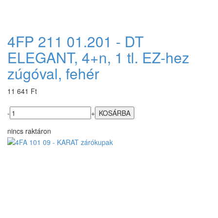
4FP 211 01.201 - DT
ELEGANT, 4+n, 1 tl. EZ-hez
zúgóval, fehér
11 641 Ft
-
+
nincs raktáron