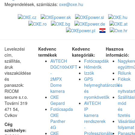
Megrendelések, számlázás:
oxe@oxe.hu
Levelezési
Kedvenc
Kedvenc
Hasznos
cím,
termékek
kategóriák:
információ:
szállítás,
AVTECH
Fotócsapdák
Nagyker
áruk
DGC1004XFT
Hőmérők
együttm
visszaküldése
-
Izzók
Rólunk
és
2MPX
GPS
Fiókok
panaszok:
Dome
helymeghatározók
és
RICOM
kamera
és
nyitvatar
secure s.r.o.
OXE
nyomkövetők
Szállítási
Tovární 319
Gepard
AVTECH
mód
471 54,
Fotócsapda
IP
és
Cvikov
OXE
kamera
fizetés
Panther
rendszerek
Vásárlási
Cég
4G
-
folyamat
székhelye:
OXE
Professzionális
Panaszke