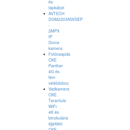
és
tápkábel
AVTECH
DGM2203ASVSEP
-
2MPX
IP
Dome
kamera
Fotócsapda
OXE
Panther
4G és
fém
védődoboz
Vadkamera
OXE
Tarantula
WiFi
4K és
binokuláris
éjjellátó
OXE