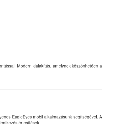
tással. Modern kialakítás, amelynek köszönhetően a
gyenes EagleEyes mobil alkalmazásunk segítségével. A
lentkezés értesítések.