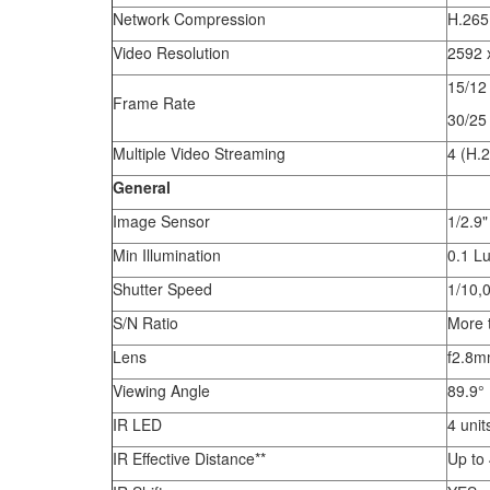
Network Compression
H.265
Video Resolution
2592 x
15/12
Frame Rate
30/25
Multiple Video Streaming
4 (H.
General
Image Sensor
1/2.9
Min Illumination
0.1 L
Shutter Speed
1/10,0
S/N Ratio
More 
Lens
f2.8m
Viewing Angle
89.9° 
IR LED
4 unit
IR Effective Distance**
Up to