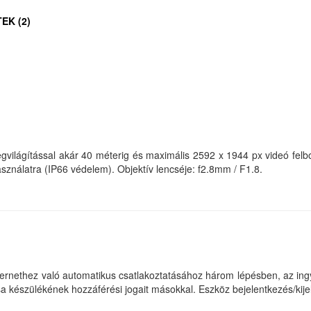
EK (2)
ítással akár 40 méterig és maximális 2592 x 1944 px videó felbon
használatra (IP66 védelem). Objektív lencséje: f2.8mm / F1.8.
ternethez való automatikus csatlakoztatásához három lépésben, az in
 készülékének hozzáférési jogait másokkal. Eszköz bejelentkezés/kije