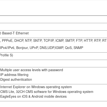
0 Based-T Ethernet
 PPPoE, DHCP, NTP, SNTP, TCP/IP, ICMP, SMTP, FTP, HTTP, RTP, RT
IPv4/IPv6, Bonjour, UPnP, DNS,UDP,IGMP, QoS, SNMP
rofile S)
Multiple user access levels with password
IP address filtering
Digest authentication
Internet Explorer on Windows operating system
CMS Lite, 32CH CMS software for Windows operating system
EagleEyes on iOS & Android mobile devices