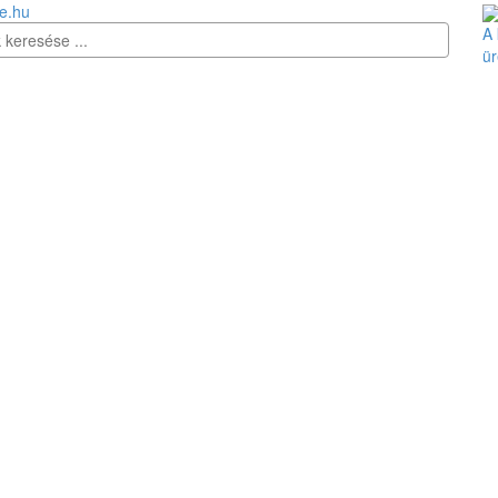
e.hu
A 
ür