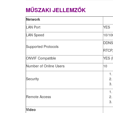
MŰSZAKI JELLEMZŐK
Network
LAN Port
YES
LAN Speed
10/10
DDNS,
Supported Protocols
RTCP,
ONVIF Compatible
YES (P
Number of Online Users
10
Security
Remote Access
Video