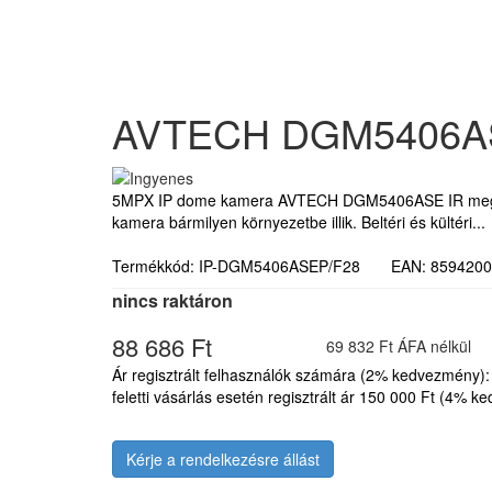
AVTECH DGM5406AS
5MPX IP dome kamera AVTECH DGM5406ASE IR megvilágí
kamera bármilyen környezetbe illik. Beltéri és kültéri...
Termékkód: IP-DGM5406ASEP/F28 EAN: 85942
nincs raktáron
88 686 Ft
69 832 Ft ÁFA nélkül
Ár regisztrált felhasználók számára (2% kedvezmény):
feletti vásárlás esetén regisztrált ár 150 000 Ft (4% 
Kérje a rendelkezésre állást