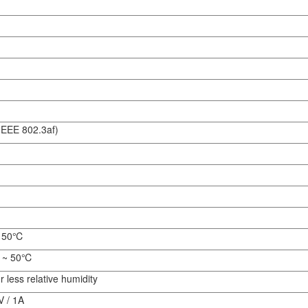
IEEE 802.3af)
 50℃
 ~ 50℃
 less relative humidity
 / 1A