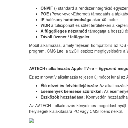
ONVIF
(
) standard a rendszerintegráció egysze
POE
(Power-over-Ethernet) támogatás a tápkábe
IR
hatékony
hatótávolsága
akár 40 méter
WDR
a túlexponált és sötét területeken a képfe
A függőleges nézetmód
támogatja a hosszú és 
Távoli üzenet / felügyelet
Mobil alkalmazás, amely teljesen kompatibilis az iO
program, CMS Lite, a 32CH eszköz megfigyelésére a 
AVTECH+ alkalmazás Apple TV-re – Egyszerű megol
Ez az innovatív alkalmazás teljesen új módot kínál az
Élő nézet és felvétellejátszás:
Az alkalmazás 
Események keresése szűrőkkel:
Az eseményeke
Eszközök hozzáadása:
Könnyedén hozzáadhat e
Az AVTECH+ alkalmazás kényelmes megoldást nyújt az
helyiségek kialakítására PC vagy CMS licenc nélkül.