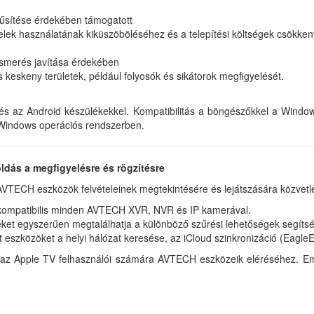
rűsítése érdekében támogatott
lek használatának kiküszöböléséhez és a telepítési költségek csökke
lismerés javítása érdekében
keskeny területek, például folyosók és sikátorok megfigyelését.
S és az Android készülékekkel. Kompatibilitás a böngészőkkel a Wind
Windows operációs rendszerben.
dás a megfigyelésre és rögzítésre
 AVTECH eszközök felvételeinek megtekintésére és lejátszására közvetl
kompatibilis minden AVTECH XVR, NVR és IP kamerával.
t egyszerűen megtalálhatja a különböző szűrési lehetőségek segítsé
szközöket a helyi hálózat keresése, az iCloud szinkronizáció (Eagle
 Apple TV felhasználói számára AVTECH eszközeik eléréséhez. Emelle