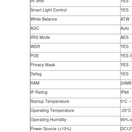
IR Shift
YES
Smart Light Control
YES
White Balance
ATW
AGC
Auto
IRIS Mode
AES
WDR
YES
POE
YES (
Privacy Mask
YES
Defog
YES
RAM
20MB
IP Rating
IP66
Startup Temperature
0℃ ~
Operating Temperature
-25℃
Operating Humidity
90% or
Power Source (±10%)
DC12V