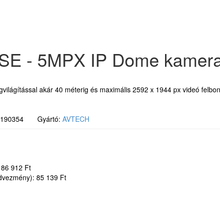
E - 5MPX IP Dome kamer
tással akár 40 méterig és maximális 2592 x 1944 px videó felbont
00190354 Gyártó:
AVTECH
 86 912 Ft
kedvezmény): 85 139 Ft