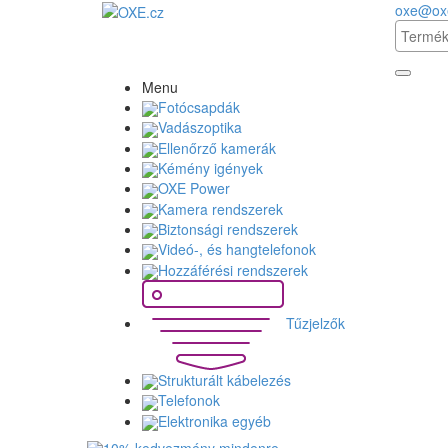
oxe@ox
Menu
Fotócsapdák
Vadászoptika
Ellenőrző kamerák
Kémény igények
OXE Power
Kamera rendszerek
Biztonsági rendszerek
Videó-, és hangtelefonok
Hozzáférési rendszerek
Tűzjelzők
Strukturált kábelezés
Telefonok
Elektronika egyéb