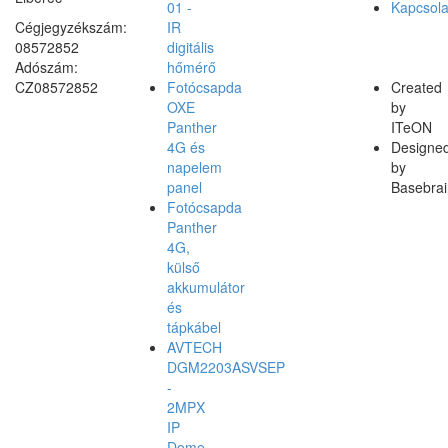
01 -
Kapcsola
Cégjegyzékszám:
IR
08572852
digitális
Adószám:
hőmérő
CZ08572852
Fotócsapda
Created
OXE
by
Panther
ITeON
4G és
Designe
napelem
by
panel
Basebrai
Fotócsapda
Panther
4G,
külső
akkumulátor
és
tápkábel
AVTECH
DGM2203ASVSEP
-
2MPX
IP
Dome