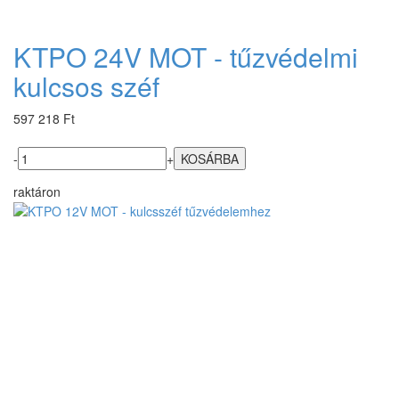
KTPO 24V MOT - tűzvédelmi
kulcsos széf
597 218 Ft
-
+
raktáron