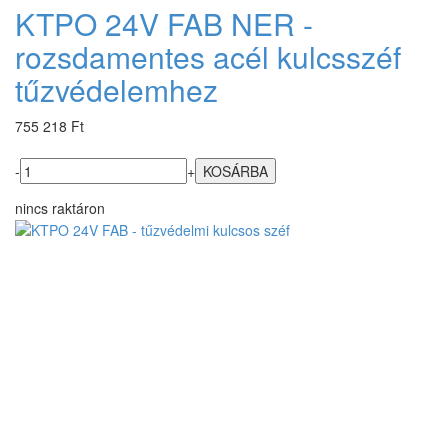
KTPO 24V FAB NER -
rozsdamentes acél kulcsszéf
tűzvédelemhez
755 218 Ft
-
+
nincs raktáron