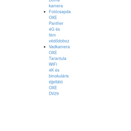
kamera
Fotócsapda
OXE
Panther
4G és
fém
védődoboz
Vadkamera
OXE
Tarantula
WiFi
4K és
binokuláris
éjjellátó
OXE
DV29