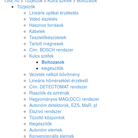
OXE.hu
>
Tűzjelzők
>
Kulcs széfek
>
Boltozatok
Tűzjelzők
Lineáris optikai érzékelés
Videó észlelés
Hasznos források
Kábelek
Tesztelőkészületek
Tartott mágnesek
Cím. BOSCH rendszer
Kulcs széfek
Boltozatok
kiegészítők
Vezeték nélküli bővítmény
Lineáris hőmérséklet-érzékelő
Cím. DETECTOMAT rendszer
Riasztók és szirénák
Hagyományos MAG(DCC) rendszer
Autonóm detektorok, EZS, MaR, pl
Elszívó rendszer
Tűzoltó központok
Kiegészítők
Autonóm elemek
Konvencionális elemek