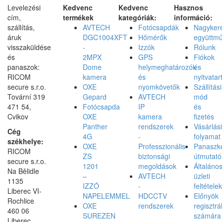
Levelezési
Kedvenc
Kedvenc
Hasznos
cím,
termékek
kategóriák:
információ:
szállítás,
AVTECH
Fotócsapdák
Nagyker
áruk
DGC1004XFT
Hőmérők
együttm
visszaküldése
-
Izzók
Rólunk
és
2MPX
GPS
Fiókok
panaszok:
Dome
helymeghatározók
és
RICOM
kamera
és
nyitvatar
secure s.r.o.
OXE
nyomkövetők
Szállítási
Tovární 319
Gepard
AVTECH
mód
471 54,
Fotócsapda
IP
és
Cvikov
OXE
kamera
fizetés
Panther
rendszerek
Vásárlási
Cég
4G
-
folyamat
székhelye:
OXE
Professzionális
Panaszke
RICOM
ZS
biztonsági
útmutató
secure s.r.o.
1201
megoldások
Általáno
Na Bělidle
–
AVTECH
üzleti
1135
IZZÓ
-
feltételek
Liberec VI-
NAPELEMMEL
HDCCTV
Előnyök
Rochlice
OXE
rendszerek
regisztrá
460 06
SUREZEN
számára
Liberec