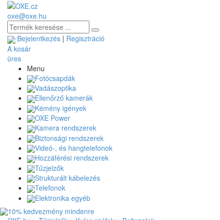
oxe@oxe.hu
Bejelentkezés
|
Regisztráció
A kosár
üres
Menu
Fotócsapdák
Vadászoptika
Ellenőrző kamerák
Kémény igények
OXE Power
Kamera rendszerek
Biztonsági rendszerek
Videó-, és hangtelefonok
Hozzáférési rendszerek
Tűzjelzők
Strukturált kábelezés
Telefonok
Elektronika egyéb