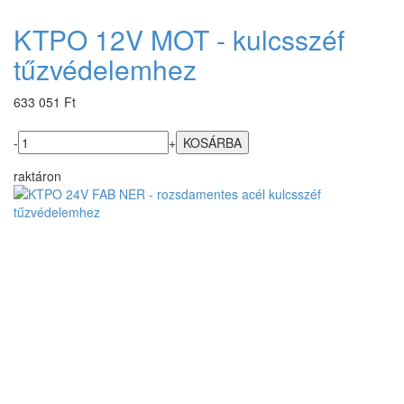
KTPO 12V MOT - kulcsszéf
tűzvédelemhez
633 051 Ft
-
+
raktáron