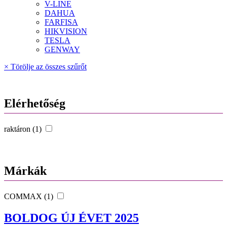
V-LINE
DAHUA
FARFISA
HIKVISION
TESLA
GENWAY
× Törölje az összes szűrőt
Elérhetőség
raktáron (1)
Márkák
COMMAX (1)
BOLDOG ÚJ ÉVET 2025