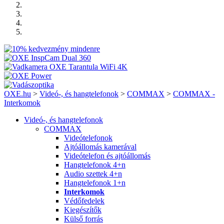
OXE.hu
>
Videó-, és hangtelefonok
>
COMMAX
>
COMMAX -
Interkomok
Videó-, és hangtelefonok
COMMAX
Videótelefonok
Ajtóállomás kamerával
Videótelefon és ajtóállomás
Hangtelefonok 4+n
Audio szettek 4+n
Hangtelefonok 1+n
Interkomok
Védőfedelek
Kiegészítők
Külső forrás