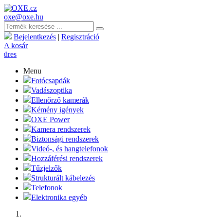
oxe@oxe.hu
Bejelentkezés
|
Regisztráció
A kosár
üres
Menu
Fotócsapdák
Vadászoptika
Ellenőrző kamerák
Kémény igények
OXE Power
Kamera rendszerek
Biztonsági rendszerek
Videó-, és hangtelefonok
Hozzáférési rendszerek
Tűzjelzők
Strukturált kábelezés
Telefonok
Elektronika egyéb