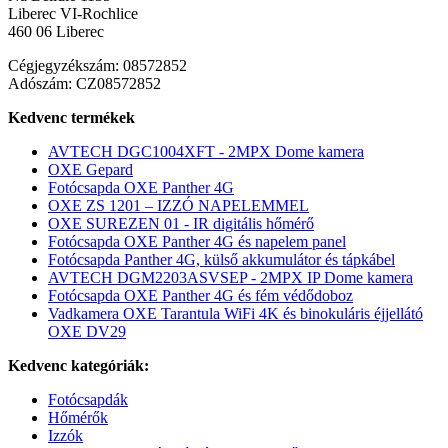
Liberec VI-Rochlice
460 06 Liberec
Cégjegyzékszám: 08572852
Adószám: CZ08572852
Kedvenc termékek
AVTECH DGC1004XFT - 2MPX Dome kamera
OXE Gepard
Fotócsapda OXE Panther 4G
OXE ZS 1201 – IZZÓ NAPELEMMEL
OXE SUREZEN 01 - IR digitális hőmérő
Fotócsapda OXE Panther 4G és napelem panel
Fotócsapda Panther 4G, külső akkumulátor és tápkábel
AVTECH DGM2203ASVSEP - 2MPX IP Dome kamera
Fotócsapda OXE Panther 4G és fém védődoboz
Vadkamera OXE Tarantula WiFi 4K és binokuláris éjjellátó
OXE DV29
Kedvenc kategóriák:
Fotócsapdák
Hőmérők
Izzók