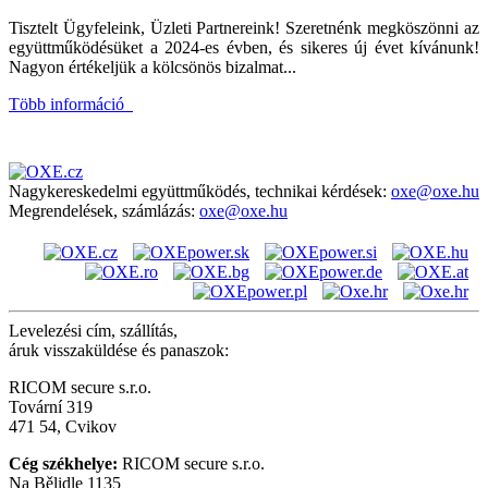
Tisztelt Ügyfeleink, Üzleti Partnereink! Szeretnénk megköszönni az
együttműködésüket a 2024-es évben, és sikeres új évet kívánunk!
Nagyon értékeljük a kölcsönös bizalmat...
Több információ
Nagykereskedelmi együttműködés, technikai kérdések:
oxe@oxe.hu
Megrendelések, számlázás:
oxe@oxe.hu
Levelezési cím, szállítás,
áruk visszaküldése és panaszok:
RICOM secure s.r.o.
Tovární 319
471 54, Cvikov
Cég székhelye:
RICOM secure s.r.o.
Na Bělidle 1135