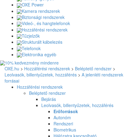
OXE Power
Kamera rendszerek
Biztonsági rendszerek
Videó-, és hangtelefonok
Hozzáférési rendszerek
Tűzjelzők
Strukturált kábelezés
Telefonok
Elektronika egyéb
OXE.hu
>
Hozzáférési rendszerek
>
Beléptető rendszer
>
Leolvasók, billentyűzetek, hozzáférés
>
A jelenléti rendszerek
forrásai
Hozzáférési rendszerek
Beléptető rendszer
Bejárás
Leolvasók, billentyűzetek, hozzáférés
Erőforrások
Autonóm
Rendszeri
Biometrikus
Hálózatra kapcsolható