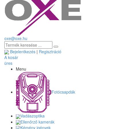
oxe@oxe.hu
Bejelentkezés
|
Regisztráció
A kosár
üres
Menu
Fotócsapdák
Vadászoptika
Ellenőrző kamerák
Kémény igények