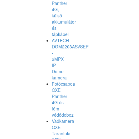
Panther
4G,
külső
akkumulátor
és
tápkábel
AVTECH
DGM2203ASVSEP
-
2MPX
IP
Dome
kamera
Fotócsapda
OXE
Panther
4G és
fém
védődoboz
Vadkamera
OXE
Tarantula