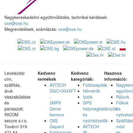
Nagykereskedelmi együttműködés, technikai kérdések:
oxe@oxe.hu
Megrendelések, számlázás:
oxe@oxe.hu
Levelezési
Kedvenc
Kedvenc
Hasznos
cím,
termékek
kategóriák:
információ:
szállítás,
AVTECH
Fotócsapdák
Nagyker
áruk
DGC1004XFT
Hőmérők
együttm
visszaküldése
-
Izzók
Rólunk
és
2MPX
GPS
Fiókok
panaszok:
Dome
helymeghatározók
és
RICOM
kamera
és
nyitvatar
secure s.r.o.
OXE
nyomkövetők
Szállítási
Tovární 319
Gepard
AVTECH
mód
471 54,
Fotócsapda
IP
és