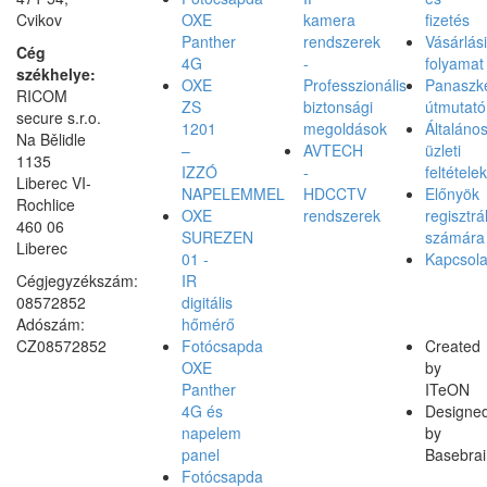
Cvikov
OXE
kamera
fizetés
Panther
rendszerek
Vásárlási
Cég
4G
-
folyamat
székhelye:
OXE
Professzionális
Panaszke
RICOM
ZS
biztonsági
útmutató
secure s.r.o.
1201
megoldások
Általáno
Na Bělidle
–
AVTECH
üzleti
1135
IZZÓ
-
feltételek
Liberec VI-
NAPELEMMEL
HDCCTV
Előnyök
Rochlice
OXE
rendszerek
regisztrá
460 06
SUREZEN
számára
Liberec
01 -
Kapcsola
Cégjegyzékszám:
IR
08572852
digitális
Adószám:
hőmérő
CZ08572852
Fotócsapda
Created
OXE
by
Panther
ITeON
4G és
Designe
napelem
by
panel
Basebrai
Fotócsapda