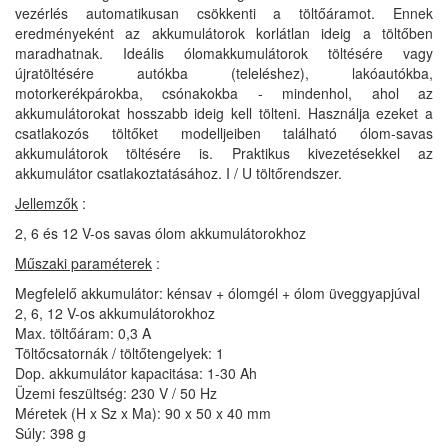
vezérlés automatikusan csökkenti a töltőáramot. Ennek
eredményeként az akkumulátorok korlátlan ideig a töltőben
maradhatnak. Ideális ólomakkumulátorok töltésére vagy
újratöltésére autókba (teleléshez), lakóautókba,
motorkerékpárokba, csónakokba - mindenhol, ahol az
akkumulátorokat hosszabb ideig kell tölteni. Használja ezeket a
csatlakozós töltőket modelljeiben található ólom-savas
akkumulátorok töltésére is. Praktikus kivezetésekkel az
akkumulátor csatlakoztatásához. I / U töltőrendszer.
Jellemzők
:
2, 6 és 12 V-os savas ólom akkumulátorokhoz
Műszaki paraméterek
:
Megfelelő akkumulátor: kénsav + ólomgél + ólom üveggyapjúval
2, 6, 12 V-os akkumulátorokhoz
Max. töltőáram: 0,3 A
Töltőcsatornák / töltőtengelyek: 1
Dop. akkumulátor kapacitása: 1-30 Ah
Üzemi feszültség: 230 V / 50 Hz
Méretek (H x Sz x Ma): 90 x 50 x 40 mm
Súly: 398 g