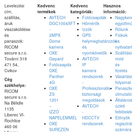
Levelezési
Kedvenc
Kedvenc
Hasznos
cím,
termékek
kategóriák:
információ:
szállítás,
AVTECH
Fotócsapdák
Nagyker
áruk
DGC1004XFT
Hőmérők
együttm
visszaküldése
-
Izzók
Rólunk
és
2MPX
GPS
Fiókok
panaszok:
Dome
helymeghatározók
és
RICOM
kamera
és
nyitvatar
secure s.r.o.
OXE
nyomkövetők
Szállítási
Tovární 319
Gepard
AVTECH
mód
471 54,
Fotócsapda
IP
és
Cvikov
OXE
kamera
fizetés
Panther
rendszerek
Vásárlási
Cég
4G
-
folyamat
székhelye:
OXE
Professzionális
Panaszke
RICOM
ZS
biztonsági
útmutató
secure s.r.o.
1201
megoldások
Általáno
Na Bělidle
–
AVTECH
üzleti
1135
IZZÓ
-
feltételek
Liberec VI-
NAPELEMMEL
HDCCTV
Előnyök
Rochlice
OXE
rendszerek
regisztrá
460 06
SUREZEN
számára