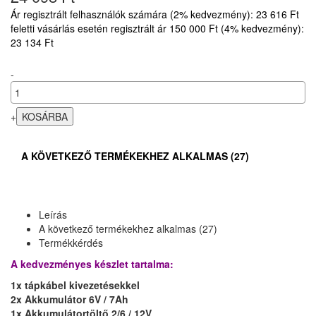
Ár regisztrált felhasználók számára (2% kedvezmény): 23 616 Ft
feletti vásárlás esetén regisztrált ár 150 000 Ft (4% kedvezmény):
23 134 Ft
-
+
A KÖVETKEZŐ TERMÉKEKHEZ ALKALMAS (27)
Leírás
A következő termékekhez alkalmas (27)
Termékkérdés
A kedvezményes készlet tartalma:
1x tápkábel kivezetésekkel
2x Akkumulátor 6V / 7Ah
1x Akkumulátortöltő 2/6 / 12V