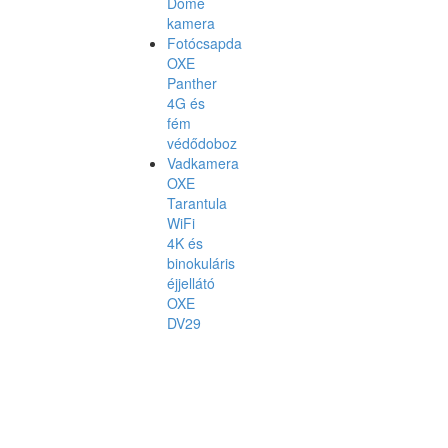
Dome
kamera
Fotócsapda
OXE
Panther
4G és
fém
védődoboz
Vadkamera
OXE
Tarantula
WiFi
4K és
binokuláris
éjjellátó
OXE
DV29