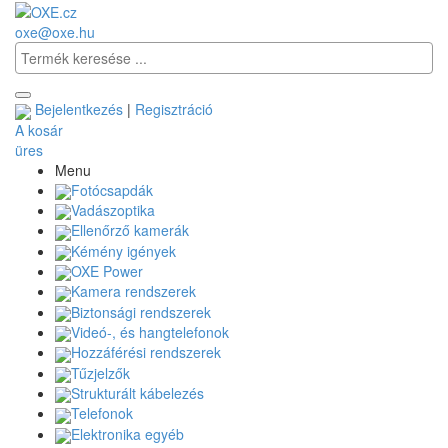
oxe@oxe.hu
Bejelentkezés
|
Regisztráció
A kosár
üres
Menu
Fotócsapdák
Vadászoptika
Ellenőrző kamerák
Kémény igények
OXE Power
Kamera rendszerek
Biztonsági rendszerek
Videó-, és hangtelefonok
Hozzáférési rendszerek
Tűzjelzők
Strukturált kábelezés
Telefonok
Elektronika egyéb