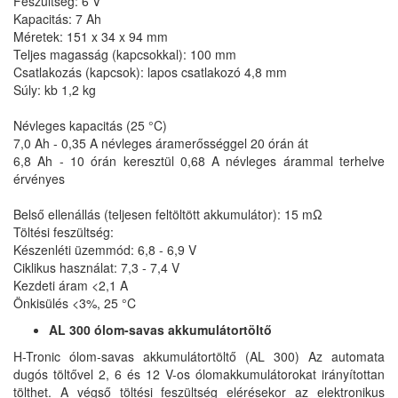
Feszültség: 6 V
Kapacitás: 7 Ah
Méretek: 151 x 34 x 94 mm
Teljes magasság (kapcsokkal): 100 mm
Csatlakozás (kapcsok): lapos csatlakozó 4,8 mm
Súly: kb 1,2 kg
Névleges kapacitás (25 °C)
7,0 Ah - 0,35 A névleges áramerősséggel 20 órán át
6,8 Ah - 10 órán keresztül 0,68 A névleges árammal terhelve
érvényes
Belső ellenállás (teljesen feltöltött akkumulátor): 15 mΩ
Töltési feszültség:
Készenléti üzemmód: 6,8 - 6,9 V
Ciklikus használat: 7,3 - 7,4 V
Kezdeti áram <2,1 A
Önkisülés <3%, 25 °C
AL 300 ólom-savas akkumulátortöltő
H-Tronic ólom-savas akkumulátortöltő (AL 300) Az automata
dugós töltővel 2, 6 és 12 V-os ólomakkumulátorokat irányítottan
tölthet. A végső töltési feszültség elérésekor az elektronikus