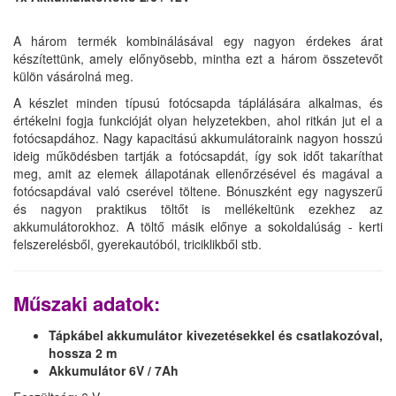
A három termék kombinálásával egy nagyon érdekes árat
készítettünk, amely előnyösebb, mintha ezt a három összetevőt
külön vásárolná meg.
A készlet minden típusú fotócsapda táplálására alkalmas, és
értékelni fogja funkcióját olyan helyzetekben, ahol ritkán jut el a
fotócsapdához. Nagy kapacitású akkumulátoraink nagyon hosszú
ideig működésben tartják a fotócsapdát, így sok időt takaríthat
meg, amit az elemek állapotának ellenőrzésével és magával a
fotócsapdával való cserével töltene. Bónuszként egy nagyszerű
és nagyon praktikus töltőt is mellékeltünk ezekhez az
akkumulátorokhoz. A töltő másik előnye a sokoldalúság - kerti
felszerelésből, gyerekautóból, triciklikből stb.
Műszaki adatok:
Tápkábel akkumulátor kivezetésekkel és csatlakozóval,
hossza 2 m
Akkumulátor 6V / 7Ah