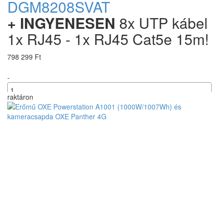
DGM8208SVAT
+ INGYENESEN
8x UTP kábel
1x RJ45 - 1x RJ45 Cat5e 15m!
798 299 Ft
-
raktáron
+