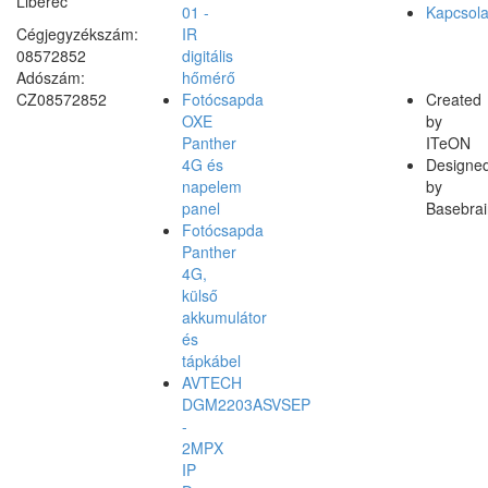
Liberec
01 -
Kapcsola
Cégjegyzékszám:
IR
08572852
digitális
Adószám:
hőmérő
CZ08572852
Fotócsapda
Created
OXE
by
Panther
ITeON
4G és
Designe
napelem
by
panel
Basebrai
Fotócsapda
Panther
4G,
külső
akkumulátor
és
tápkábel
AVTECH
DGM2203ASVSEP
-
2MPX
IP