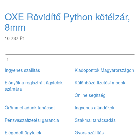
OXE Rövidítő Python kötélzár,
8mm
10 737 Ft
-
+
Ingyenes szállítás
Kiadópontok Magyarországon
Előnyök a regisztrált ügyfelek
Különböző fizetési módok
számára
Online segítség
Örömmel adunk tanácsot
Ingyenes ajándékok
Pénzvisszafizetési garancia
Szakmai tanácsadás
Elégedett ügyfelek
Gyors szállítás