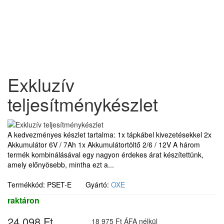
Exkluzív
teljesítménykészlet
A kedvezményes készlet tartalma: 1x tápkábel kivezetésekkel 2x
Akkumulátor 6V / 7Ah 1x Akkumulátortöltő 2/6 / 12V A három
termék kombinálásával egy nagyon érdekes árat készítettünk,
amely előnyösebb, mintha ezt a...
Termékkód: PSET-E Gyártó:
OXE
raktáron
24 098 Ft
18 975 Ft ÁFA nélkül