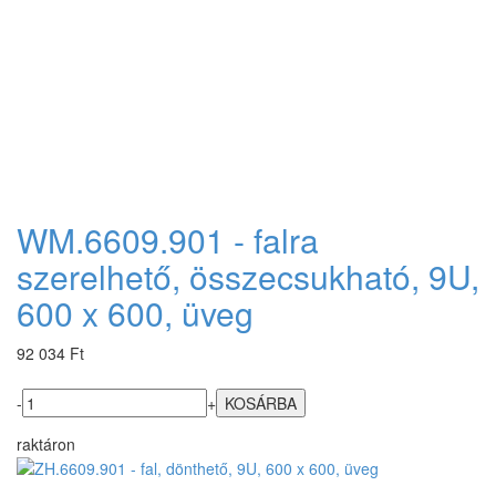
WM.6609.901 - falra
szerelhető, összecsukható, 9U,
600 x 600, üveg
92 034 Ft
-
+
raktáron