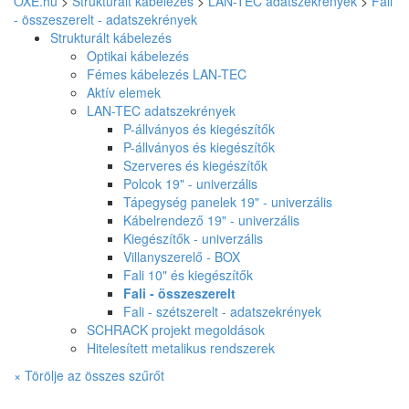
OXE.hu
>
Strukturált kábelezés
>
LAN-TEC adatszekrények
>
Fali
- összeszerelt - adatszekrények
Strukturált kábelezés
Optikai kábelezés
Fémes kábelezés LAN-TEC
Aktív elemek
LAN-TEC adatszekrények
P-állványos és kiegészítők
P-állványos és kiegészítők
Szerveres és kiegészítők
Polcok 19" - univerzális
Tápegység panelek 19" - univerzális
Kábelrendező 19" - univerzális
Kiegészítők - univerzális
Villanyszerelő - BOX
Fali 10" és kiegészítők
Fali - összeszerelt
Fali - szétszerelt - adatszekrények
SCHRACK projekt megoldások
Hitelesített metalikus rendszerek
× Törölje az összes szűrőt