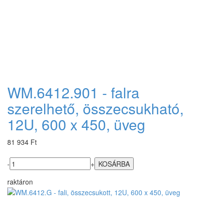
WM.6412.901 - falra
szerelhető, összecsukható,
12U, 600 x 450, üveg
81 934 Ft
-
+
raktáron