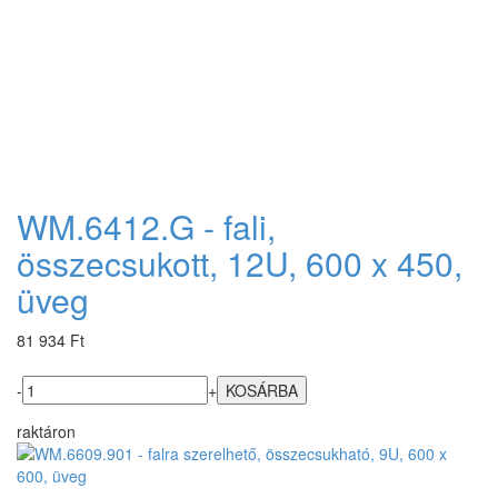
WM.6412.G - fali,
összecsukott, 12U, 600 x 450,
üveg
81 934 Ft
-
+
raktáron