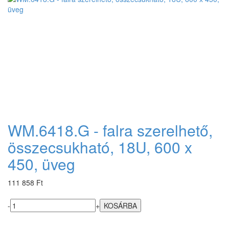
WM.6418.G - falra szerelhető,
összecsukható, 18U, 600 x
450, üveg
111 858 Ft
-
+