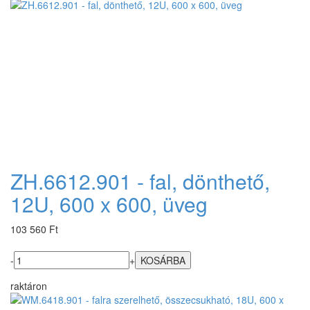
ZH.6612.901 - fal, dönthető,
12U, 600 x 600, üveg
103 560 Ft
-
+
raktáron