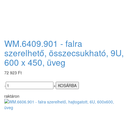
WM.6409.901 - falra
szerelhető, összecsukható, 9U,
600 x 450, üveg
72 923 Ft
-
+
raktáron