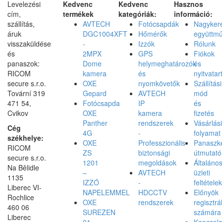
Levelezési
Kedvenc
Kedvenc
Hasznos
cím,
termékek
kategóriák:
információ:
szállítás,
AVTECH
Fotócsapdák
Nagyker
áruk
DGC1004XFT
Hőmérők
együttm
visszaküldése
-
Izzók
Rólunk
és
2MPX
GPS
Fiókok
panaszok:
Dome
helymeghatározók
és
RICOM
kamera
és
nyitvatar
secure s.r.o.
OXE
nyomkövetők
Szállítási
Tovární 319
Gepard
AVTECH
mód
471 54,
Fotócsapda
IP
és
Cvikov
OXE
kamera
fizetés
Panther
rendszerek
Vásárlási
Cég
4G
-
folyamat
székhelye:
OXE
Professzionális
Panaszke
RICOM
ZS
biztonsági
útmutató
secure s.r.o.
1201
megoldások
Általáno
Na Bělidle
–
AVTECH
üzleti
1135
IZZÓ
-
feltételek
Liberec VI-
NAPELEMMEL
HDCCTV
Előnyök
Rochlice
OXE
rendszerek
regisztrá
460 06
SUREZEN
számára
Liberec