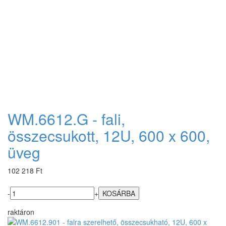
WM.6612.G - fali,
összecsukott, 12U, 600 x 600,
üveg
102 218 Ft
-
+
raktáron