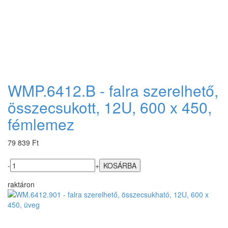
WMP.6412.B - falra szerelhető,
összecsukott, 12U, 600 x 450,
fémlemez
79 839 Ft
-
+
raktáron