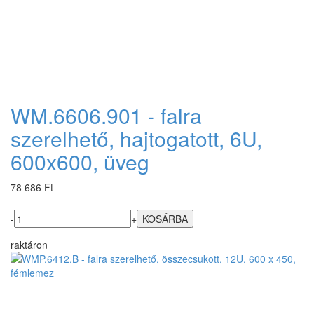
WM.6606.901 - falra
szerelhető, hajtogatott, 6U,
600x600, üveg
78 686 Ft
-
+
raktáron