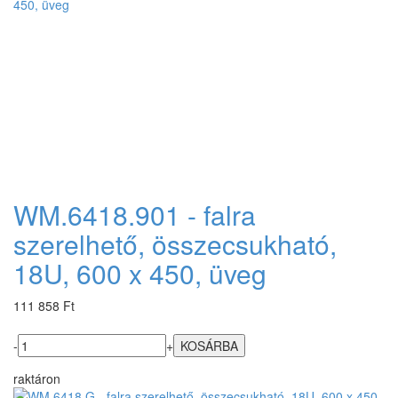
WM.6418.901 - falra
szerelhető, összecsukható,
18U, 600 x 450, üveg
111 858 Ft
-
+
raktáron