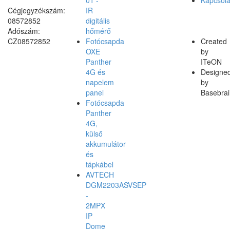
01 -
Kapcsola
Cégjegyzékszám:
IR
08572852
digitális
Adószám:
hőmérő
CZ08572852
Fotócsapda
Created
OXE
by
Panther
ITeON
4G és
Designe
napelem
by
panel
Basebrai
Fotócsapda
Panther
4G,
külső
akkumulátor
és
tápkábel
AVTECH
DGM2203ASVSEP
-
2MPX
IP
Dome