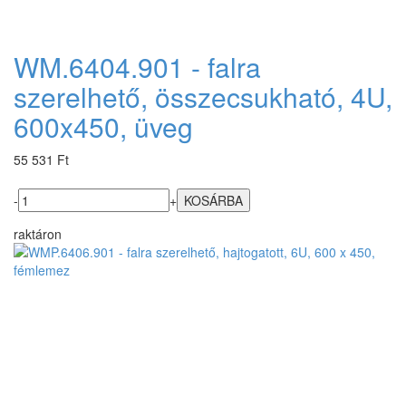
WM.6404.901 - falra
szerelhető, összecsukható, 4U,
600x450, üveg
55 531 Ft
-
+
raktáron