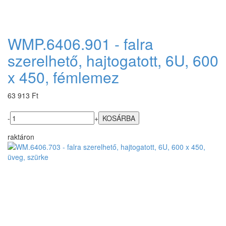
WMP.6406.901 - falra
szerelhető, hajtogatott, 6U, 600
x 450, fémlemez
63 913 Ft
-
+
raktáron