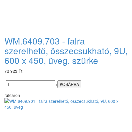
WM.6409.703 - falra
szerelhető, összecsukható, 9U,
600 x 450, üveg, szürke
72 923 Ft
-
+
raktáron