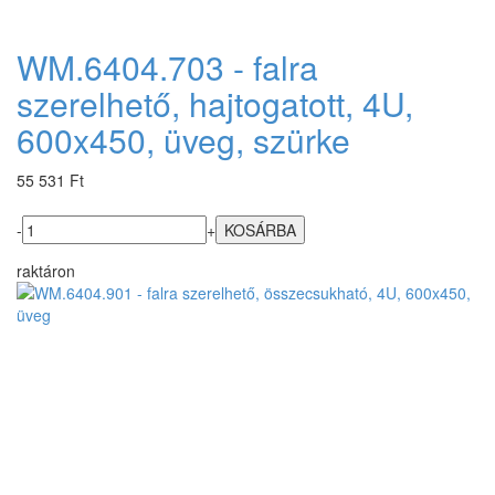
WM.6404.703 - falra
szerelhető, hajtogatott, 4U,
600x450, üveg, szürke
55 531 Ft
-
+
raktáron