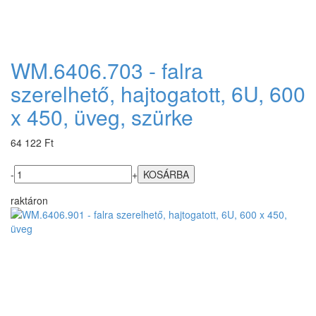
WM.6406.703 - falra
szerelhető, hajtogatott, 6U, 600
x 450, üveg, szürke
64 122 Ft
-
+
raktáron