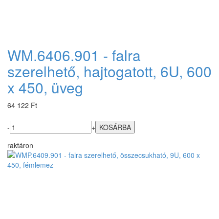
WM.6406.901 - falra
szerelhető, hajtogatott, 6U, 600
x 450, üveg
64 122 Ft
-
+
raktáron