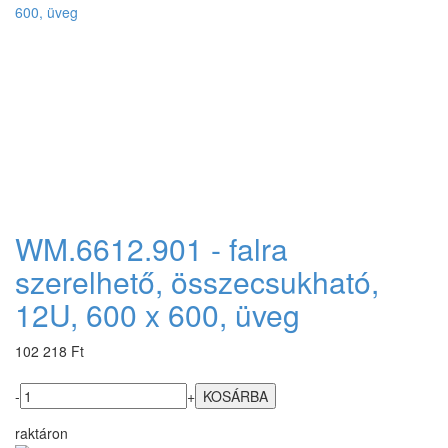
WM.6612.901 - falra
szerelhető, összecsukható,
12U, 600 x 600, üveg
102 218 Ft
-
+
raktáron