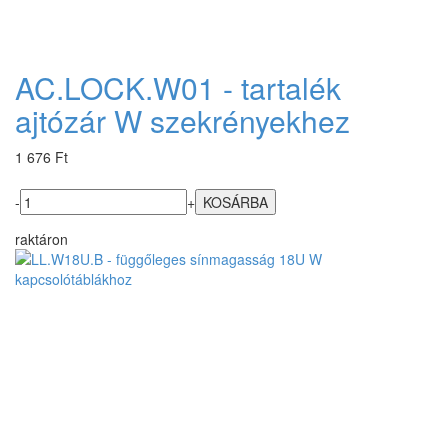
AC.LOCK.W01 - tartalék
ajtózár W szekrényekhez
1 676 Ft
-
+
raktáron