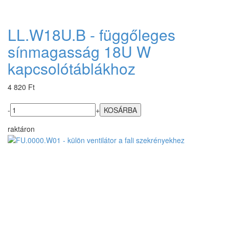
LL.W18U.B - függőleges
sínmagasság 18U W
kapcsolótáblákhoz
4 820 Ft
-
+
raktáron