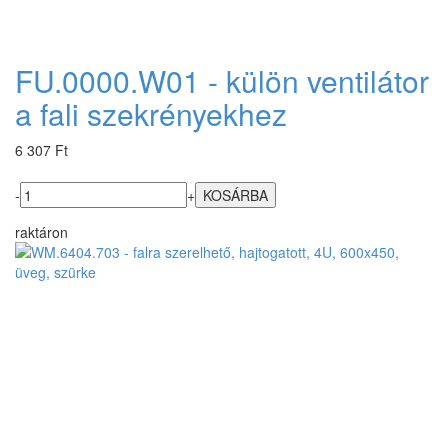
FU.0000.W01 - külön ventilátor
a fali szekrényekhez
6 307 Ft
-
+
raktáron