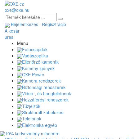
oxe@oxe.hu
Bejelentkezés
|
Regisztráció
A kosár
üres
Menu
Fotócsapdák
Vadászoptika
Ellenőrző kamerák
Kémény igények
OXE Power
Kamera rendszerek
Biztonsági rendszerek
Videó-, és hangtelefonok
Hozzáférési rendszerek
Tűzjelzők
Strukturált kábelezés
Telefonok
Elektronika egyéb