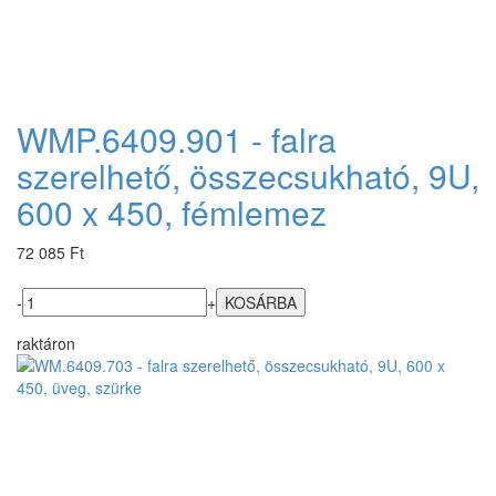
WMP.6409.901 - falra
szerelhető, összecsukható, 9U,
600 x 450, fémlemez
72 085 Ft
-
+
raktáron