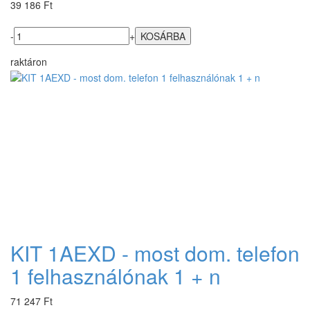
39 186 Ft
-
+
raktáron
KIT 1AEXD - most dom. telefon
1 felhasználónak 1 + n
71 247 Ft