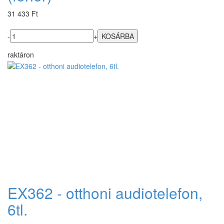
31 433 Ft
-
+
raktáron
EX362 - otthoni audiotelefon,
6tl.