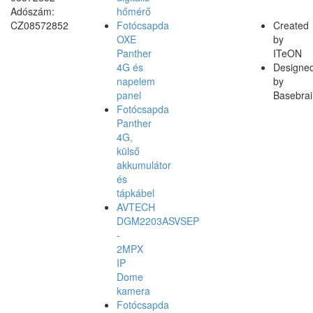
Adószám:
hőmérő
CZ08572852
Fotócsapda
Created
OXE
by
Panther
ITeON
4G és
Designe
napelem
by
panel
Basebrai
Fotócsapda
Panther
4G,
külső
akkumulátor
és
tápkábel
AVTECH
DGM2203ASVSEP
-
2MPX
IP
Dome
kamera
Fotócsapda