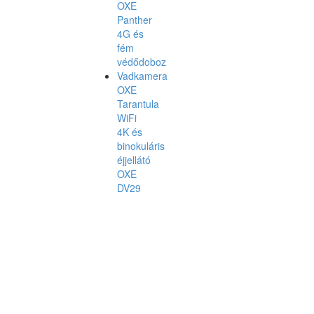
OXE
Panther
4G és
fém
védődoboz
Vadkamera
OXE
Tarantula
WiFi
4K és
binokuláris
éjjellátó
OXE
DV29