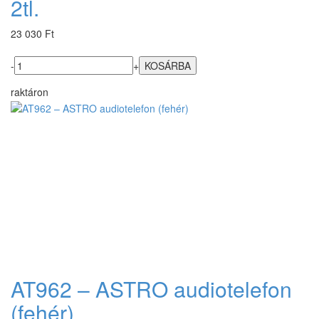
2tl.
23 030 Ft
-
+
raktáron
AT962 – ASTRO audiotelefon
(fehér)