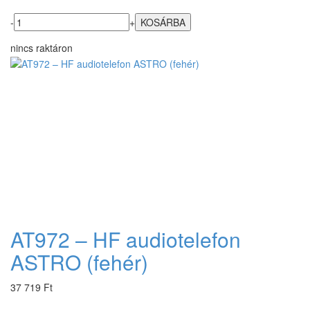
-
+
nincs raktáron
AT972 – HF audiotelefon
ASTRO (fehér)
37 719 Ft