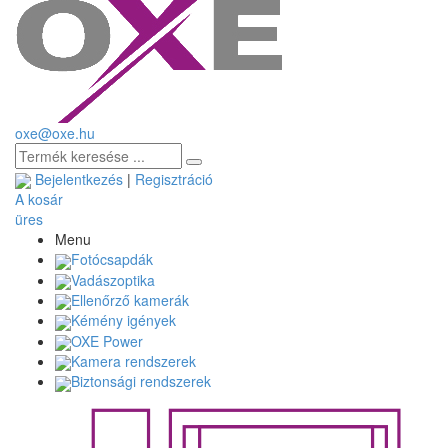
oxe@oxe.hu
Bejelentkezés
|
Regisztráció
A kosár
üres
Menu
Fotócsapdák
Vadászoptika
Ellenőrző kamerák
Kémény igények
OXE Power
Kamera rendszerek
Biztonsági rendszerek