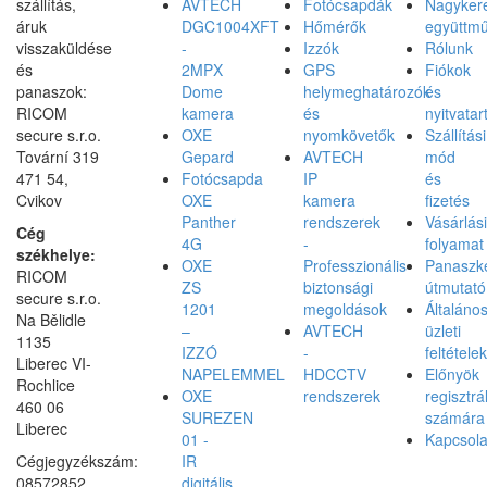
szállítás,
AVTECH
Fotócsapdák
Nagyker
áruk
DGC1004XFT
Hőmérők
együttm
visszaküldése
-
Izzók
Rólunk
és
2MPX
GPS
Fiókok
panaszok:
Dome
helymeghatározók
és
RICOM
kamera
és
nyitvatar
secure s.r.o.
OXE
nyomkövetők
Szállítási
Tovární 319
Gepard
AVTECH
mód
471 54,
Fotócsapda
IP
és
Cvikov
OXE
kamera
fizetés
Panther
rendszerek
Vásárlási
Cég
4G
-
folyamat
székhelye:
OXE
Professzionális
Panaszke
RICOM
ZS
biztonsági
útmutató
secure s.r.o.
1201
megoldások
Általáno
Na Bělidle
–
AVTECH
üzleti
1135
IZZÓ
-
feltételek
Liberec VI-
NAPELEMMEL
HDCCTV
Előnyök
Rochlice
OXE
rendszerek
regisztrá
460 06
SUREZEN
számára
Liberec
01 -
Kapcsola
Cégjegyzékszám:
IR
08572852
digitális