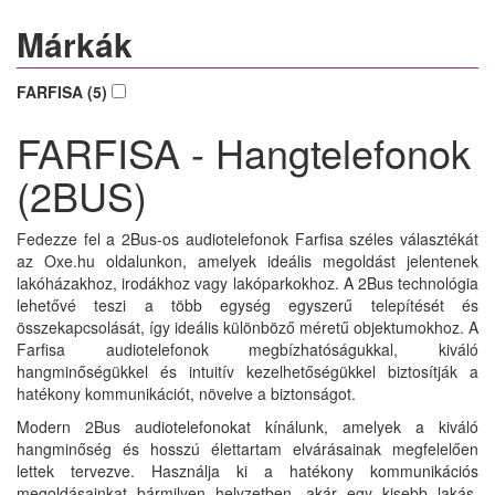
Márkák
FARFISA (5)
FARFISA - Hangtelefonok
(2BUS)
Fedezze fel a 2Bus-os audiotelefonok Farfisa széles választékát
az Oxe.hu oldalunkon, amelyek ideális megoldást jelentenek
lakóházakhoz, irodákhoz vagy lakóparkokhoz. A 2Bus technológia
lehetővé teszi a több egység egyszerű telepítését és
összekapcsolását, így ideális különböző méretű objektumokhoz. A
Farfisa audiotelefonok megbízhatóságukkal, kiváló
hangminőségükkel és intuitív kezelhetőségükkel biztosítják a
hatékony kommunikációt, növelve a biztonságot.
Modern 2Bus audiotelefonokat kínálunk, amelyek a kiváló
hangminőség és hosszú élettartam elvárásainak megfelelően
lettek tervezve. Használja ki a hatékony kommunikációs
megoldásainkat bármilyen helyzetben, akár egy kisebb lakás,