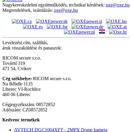
Nagykereskedelmi együttműködés, technikai kérdések:
oxe@oxe.hu
Megrendelések, számlázás:
oxe@oxe.hu
Levelezési cím, szállítás,
áruk visszaküldése és panaszok:
RICOM secure s.r.o.
Tovární 319
471 54, Cvikov
Cég székhelye:
RICOM secure s.r.o.
Na Bělidle 1135
Liberec VI-Rochlice
460 06 Liberec
Cégjegyzékszám: 08572852
Adószám: CZ08572852
Kedvenc termékek
AVTECH DGC1004XFT - 2MPX Dome kamera