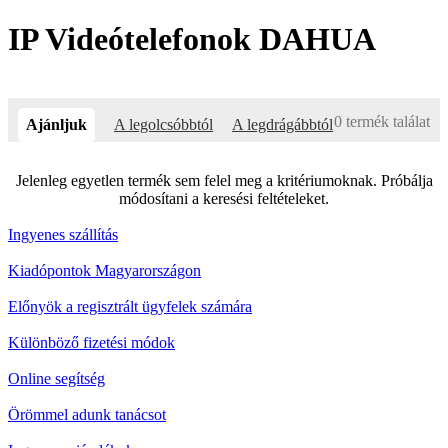
IP Videótelefonok DAHUA
0 termék találat
Ajánljuk
A legolcsóbbtól
A legdrágábbtól
Jelenleg egyetlen termék sem felel meg a kritériumoknak. Próbálja
módosítani a keresési feltételeket.
Ingyenes szállítás
Kiadópontok Magyarországon
Előnyök a regisztrált ügyfelek számára
Különböző fizetési módok
Online segítség
Örömmel adunk tanácsot