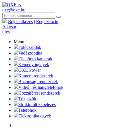
oxe@oxe.hu
Bejelentkezés
|
Regisztráció
A kosár
üres
Menu
Fotócsapdák
Vadászoptika
Ellenőrző kamerák
Kémény igények
OXE Power
Kamera rendszerek
Biztonsági rendszerek
Videó-, és hangtelefonok
Hozzáférési rendszerek
Tűzjelzők
Strukturált kábelezés
Telefonok
Elektronika egyéb