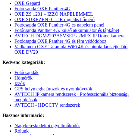
OXE Gepard
Fotócsapda OXE Panther 4G
OXE ZS 1201 – IZZÓ NAPELEMMEL
OXE SUREZEN 01 - IR digitális hőmérő
Fotócsapda OXE Panther 4G és napelem panel
Fotócsapda Panther 4G, külső akkumulátor és tápkábel
AVTECH DGM2203ASVSEP - 2MPX IP Dome kamera
Fotócsapda OXE Panther 4G és fém védődoboz
Vadkamera OXE Tarantula WiFi 4K és binokuláris éjjellátó
OXE DV29
Kedvenc kategóriák:
Fotócsapdák
Hőmérők
Izzók
GPS helymeghatározók és nyomkövetők
AVTECH IP kamera rendszerek - Professzionális biztonsági
megoldások
AVTECH - HDCCTV rendszerek
Hasznos információ:
Nagykereskedelmi együttműködés
Rólunk