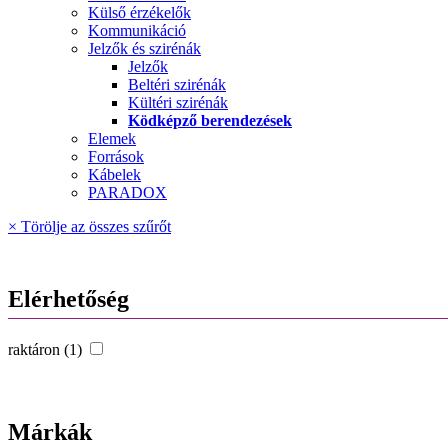
Külső érzékelők
Kommunikáció
Jelzők és szirénák
Jelzők
Beltéri szirénák
Kültéri szirénák
Ködképző berendezések
Elemek
Források
Kábelek
PARADOX
× Törölje az összes szűrőt
Elérhetőség
raktáron (1)
Márkák