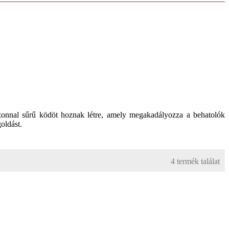
zonnal sűrű ködöt hoznak létre, amely megakadályozza a behatolók
oldást.
4 termék találat