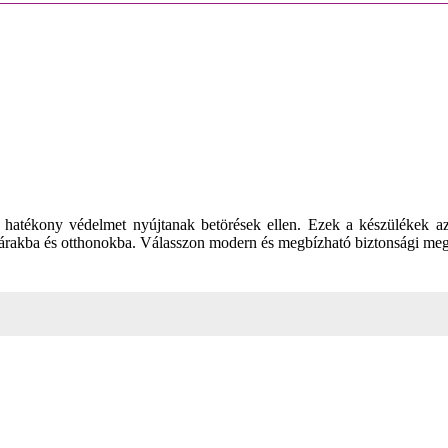
hatékony védelmet nyújtanak betörések ellen. Ezek a készülékek a
aktárakba és otthonokba. Válasszon modern és megbízható biztonsági meg