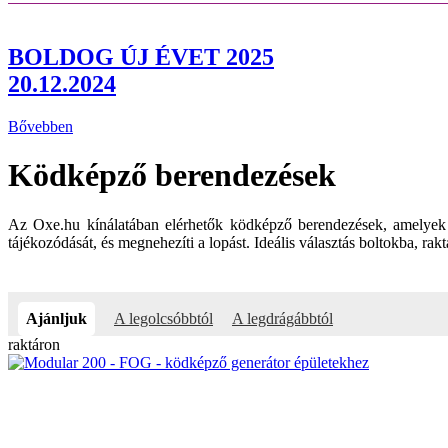
BOLDOG ÚJ ÉVET 2025
20.12.2024
Bővebben
Ködképző berendezések
Az Oxe.hu kínálatában elérhetők ködképző berendezések, amelyek 
tájékozódását, és megnehezíti a lopást. Ideális választás boltokba, r
Ajánljuk
A legolcsóbbtól
A legdrágábbtól
raktáron