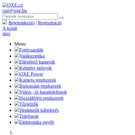
oxe@oxe.hu
Bejelentkezés
|
Regisztráció
A kosár
üres
Menu
Fotócsapdák
Vadászoptika
Ellenőrző kamerák
Kémény igények
OXE Power
Kamera rendszerek
Biztonsági rendszerek
Videó-, és hangtelefonok
Hozzáférési rendszerek
Tűzjelzők
Strukturált kábelezés
Telefonok
Elektronika egyéb