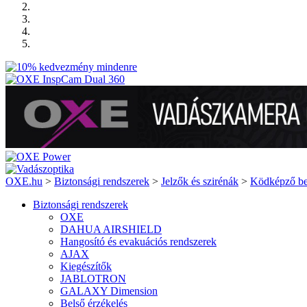
OXE.hu
>
Biztonsági rendszerek
>
Jelzők és szirénák
>
Ködképző be
Biztonsági rendszerek
OXE
DAHUA AIRSHIELD
Hangosító és evakuációs rendszerek
AJAX
Kiegészítők
JABLOTRON
GALAXY Dimension
Belső érzékelés