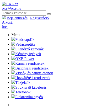
oxe@oxe.hu
Bejelentkezés
|
Regisztráció
A kosár
üres
Menu
Fotócsapdák
Vadászoptika
Ellenőrző kamerák
Kémény igények
OXE Power
Kamera rendszerek
Biztonsági rendszerek
Videó-, és hangtelefonok
Hozzáférési rendszerek
Tűzjelzők
Strukturált kábelezés
Telefonok
Elektronika egyéb