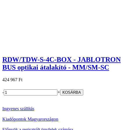
RDW/TDW-S-4C-BOX - JABLOTRON
BUS optikai átalakító - MM/SM-SC
424 967 Ft
-
+
Ingyenes szállítás
Kiadópontok Magyarországon
Előnyök a regisztrált ügyfelek számára