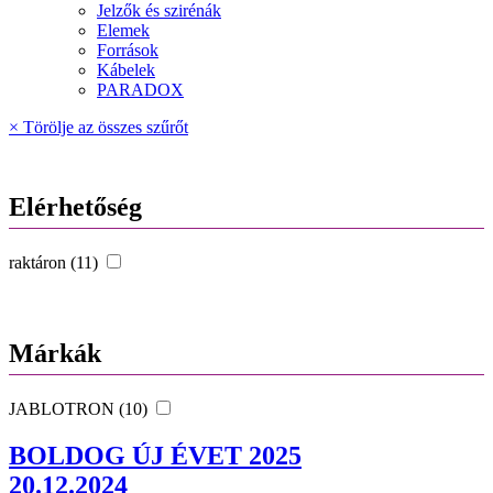
Jelzők és szirénák
Elemek
Források
Kábelek
PARADOX
× Törölje az összes szűrőt
Elérhetőség
raktáron (11)
Márkák
JABLOTRON (10)
BOLDOG ÚJ ÉVET 2025
20.12.2024