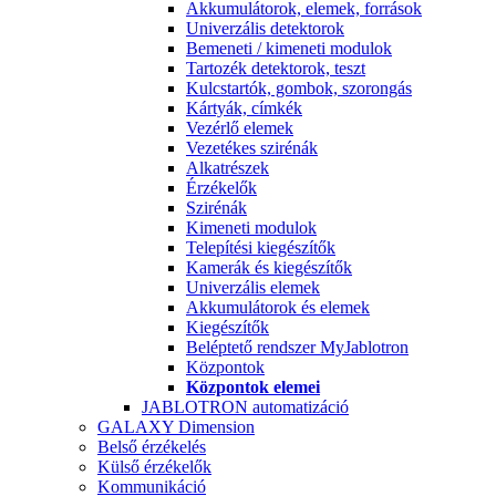
Akkumulátorok, elemek, források
Univerzális detektorok
Bemeneti / kimeneti modulok
Tartozék detektorok, teszt
Kulcstartók, gombok, szorongás
Kártyák, címkék
Vezérlő elemek
Vezetékes szirénák
Alkatrészek
Érzékelők
Szirénák
Kimeneti modulok
Telepítési kiegészítők
Kamerák és kiegészítők
Univerzális elemek
Akkumulátorok és elemek
Kiegészítők
Beléptető rendszer MyJablotron
Központok
Központok elemei
JABLOTRON automatizáció
GALAXY Dimension
Belső érzékelés
Külső érzékelők
Kommunikáció