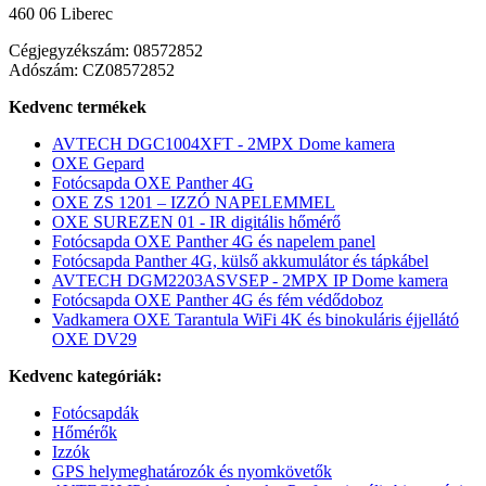
460 06 Liberec
Cégjegyzékszám: 08572852
Adószám: CZ08572852
Kedvenc termékek
AVTECH DGC1004XFT - 2MPX Dome kamera
OXE Gepard
Fotócsapda OXE Panther 4G
OXE ZS 1201 – IZZÓ NAPELEMMEL
OXE SUREZEN 01 - IR digitális hőmérő
Fotócsapda OXE Panther 4G és napelem panel
Fotócsapda Panther 4G, külső akkumulátor és tápkábel
AVTECH DGM2203ASVSEP - 2MPX IP Dome kamera
Fotócsapda OXE Panther 4G és fém védődoboz
Vadkamera OXE Tarantula WiFi 4K és binokuláris éjjellátó
OXE DV29
Kedvenc kategóriák:
Fotócsapdák
Hőmérők
Izzók
GPS helymeghatározók és nyomkövetők