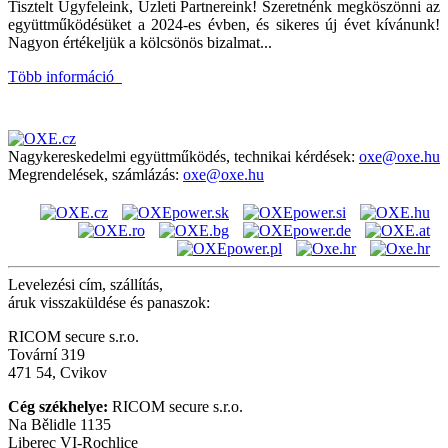
Tisztelt Ügyfeleink, Üzleti Partnereink! Szeretnénk megköszönni az
együttműködésüket a 2024-es évben, és sikeres új évet kívánunk!
Nagyon értékeljük a kölcsönös bizalmat...
Több információ
Nagykereskedelmi együttműködés, technikai kérdések:
oxe@oxe.hu
Megrendelések, számlázás:
oxe@oxe.hu
Levelezési cím, szállítás,
áruk visszaküldése és panaszok:
RICOM secure s.r.o.
Tovární 319
471 54, Cvikov
Cég székhelye:
RICOM secure s.r.o.
Na Bělidle 1135
Liberec VI-Rochlice