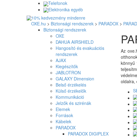
Telefonok
Elektronika egyéb
OXE.hu
>
Biztonsági rendszerek
>
PARADOX
>
PARAD
Biztonsági rendszerek
PA
OXE
DAHUA AIRSHIELD
Hangosító és evakuációs
Az oxe.
rendszerek
otthono
AJAX
könnyű 
Kiegészítők
teljesít
JABLOTRON
védelmet
GALAXY Dimension
oldalra,
Belső érzékelés
S
Külső érzékelők
Kommunikáció
Jelzők és szirénák
Elemek
Források
Kábelek
PARADOX
PARADOX DIGIPLEX