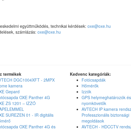
eskedelmi együttműködés, technikai kérdések:
oxe@oxe.hu
elések, számlázás:
oxe@oxe.hu
c termékek
Kedvenc kategóriák:
VTECH DGC1004XFT - 2MPX
Fotócsapdák
ome kamera
Hőmérők
XE Gepard
Izzók
otócsapda OXE Panther 4G
GPS helymeghatározók és
XE ZS 1201 – IZZÓ
nyomkövetők
APELEMMEL
AVTECH IP kamera rendsz
XE SUREZEN 01 - IR digitális
Professzionális biztonsági
őmérő
megoldások
otócsapda OXE Panther 4G és
AVTECH - HDCCTV rends