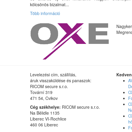
kölcsönös bizalmat...
Több információ
Nagyker
Megrend
Levelezési cím, szállítás,
Kedven
áruk visszaküldése és panaszok:
A
RICOM secure s.r.o.
D
Tovární 319
O
471 54, Cvikov
F
O
Cég székhelye:
RICOM secure s.r.o.
N
Na Bělidle 1135
O
Liberec VI-Rochlice
h
460 06 Liberec
F