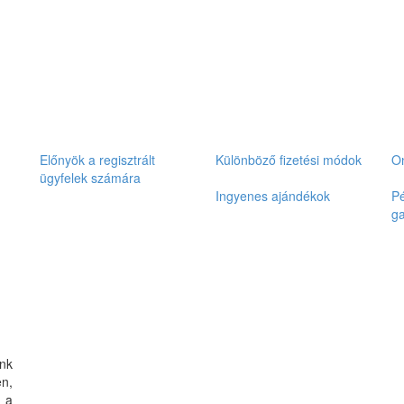
Előnyök a regisztrált
Különböző fizetési módok
On
ügyfelek számára
Ingyenes ajándékok
Pé
ga
nk
n,
 a