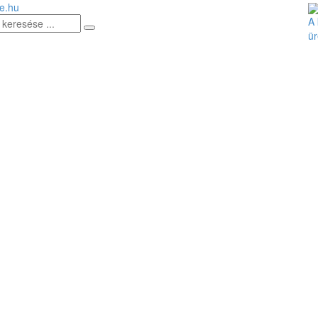
e.hu
A 
ür