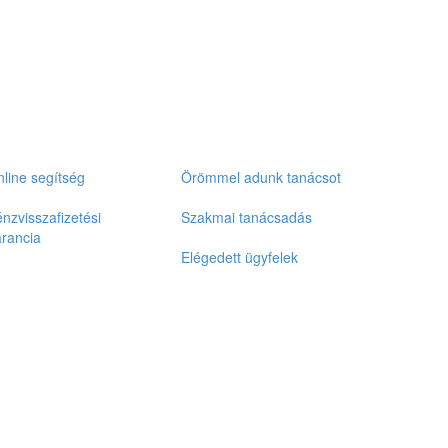
line segítség
Örömmel adunk tanácsot
nzvisszafizetési
Szakmai tanácsadás
rancia
Elégedett ügyfelek