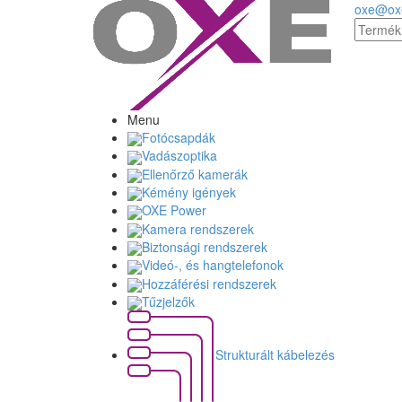
oxe@ox
Menu
Fotócsapdák
Vadászoptika
Ellenőrző kamerák
Kémény igények
OXE Power
Kamera rendszerek
Biztonsági rendszerek
Videó-, és hangtelefonok
Hozzáférési rendszerek
Tűzjelzők
Strukturált kábelezés