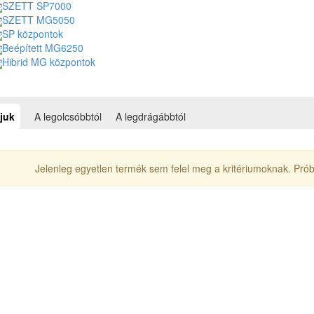
SZETT SP7000
SZETT MG5050
SP központok
Beépített MG6250
Hibrid MG központok
juk
A legolcsóbbtól
A legdrágábbtól
Jelenleg egyetlen termék sem felel meg a kritériumoknak. Próbá