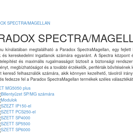
OX SPECTRA/MAGELLAN
RADOX SPECTRA/MAGEL
hu kínálatában megtalálható a Paradox SpectraMagellan, egy fejlett
k és kereskedelmi ingatlanok számára egyaránt. A Spectra központ é
telepítést és maximális rugalmasságot biztosít a biztonsági rends
ményt, megbízhatóságot és a további érzékelők, perifériák bővítésének 
 kereső felhasználók számára, akik könnyen kezelhető, távolról irán
 és fedezze fel a Paradox SpectraMagellan termékek széles választéká
ET MG5050 plus
Billentyűzet SP/MG számára
Modulok
SZEZT IP150-el
SZETT PCS250-el
SZETT SP4000
SZETT SP5500
SZETT SP6000