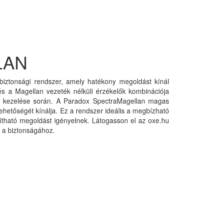
LAN
 biztonsági rendszer, amely hatékony megoldást kínál
s a Magellan vezeték nélküli érzékelők kombinációja
zer kezelése során. A Paradox SpectraMagellan magas
lehetőségét kínálja. Ez a rendszer ideális a megbízható
yítható megoldást igényelnek. Látogasson el az oxe.hu
t a biztonságához.