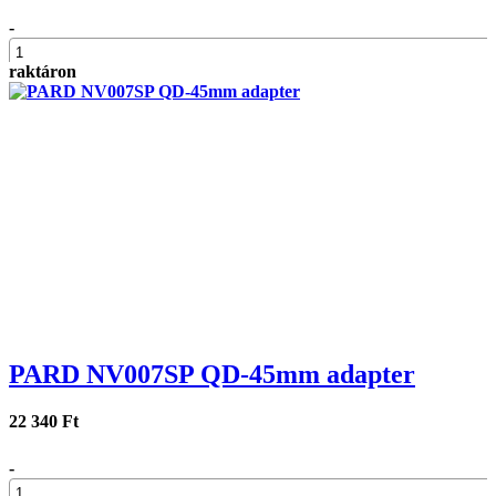
-
raktáron
+
PARD NV007SP QD-45mm adapter
22 340 Ft
-