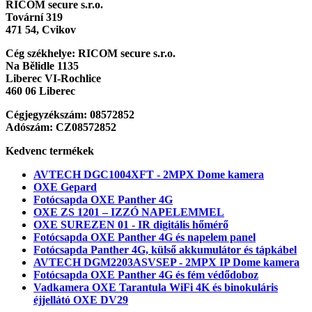
RICOM secure s.r.o.
Tovární 319
471 54, Cvikov
Cég székhelye:
RICOM secure s.r.o.
Na Bělidle 1135
Liberec VI-Rochlice
460 06 Liberec
Cégjegyzékszám: 08572852
Adószám: CZ08572852
Kedvenc termékek
AVTECH DGC1004XFT - 2MPX Dome kamera
OXE Gepard
Fotócsapda OXE Panther 4G
OXE ZS 1201 – IZZÓ NAPELEMMEL
OXE SUREZEN 01 - IR digitális hőmérő
Fotócsapda OXE Panther 4G és napelem panel
Fotócsapda Panther 4G, külső akkumulátor és tápkábel
AVTECH DGM2203ASVSEP - 2MPX IP Dome kamera
Fotócsapda OXE Panther 4G és fém védődoboz
Vadkamera OXE Tarantula WiFi 4K és binokuláris
éjjellátó OXE DV29