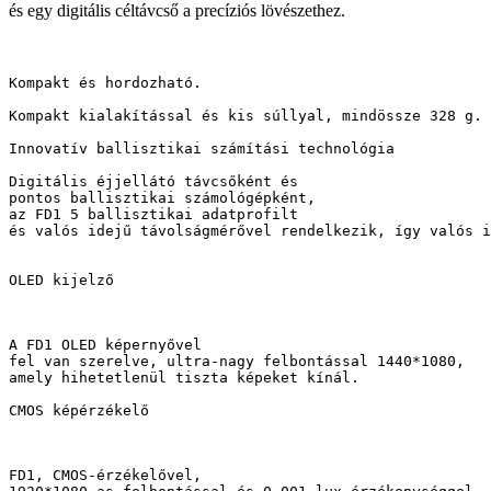
és egy digitális céltávcső a precíziós lövészethez.
Kompakt és hordozható.

Kompakt kialakítással és kis súllyal, mindössze 328 g.

Innovatív ballisztikai számítási technológia

Digitális éjjellátó távcsőként és
pontos ballisztikai számológépként,
az FD1 5 ballisztikai adatprofilt
és valós idejű távolságmérővel rendelkezik, így valós i
OLED kijelző
A FD1 OLED képernyővel 
fel van szerelve, ultra-nagy felbontással 1440*1080, 
amely hihetetlenül tiszta képeket kínál.

CMOS képérzékelő
FD1, CMOS-érzékelővel, 