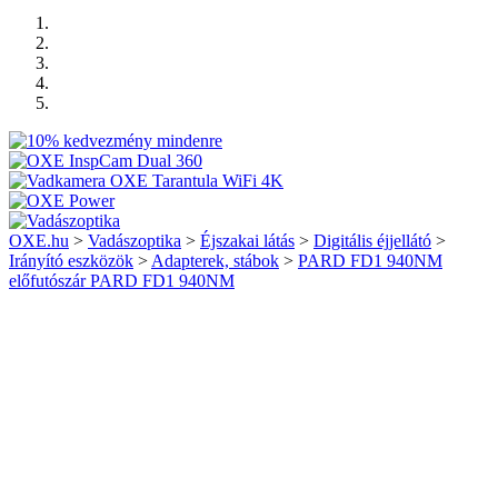
OXE.hu
>
Vadászoptika
>
Éjszakai látás
>
Digitális éjjellátó
>
Irányító eszközök
>
Adapterek, stábok
>
PARD FD1 940NM
előfutószár PARD FD1 940NM