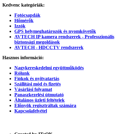
Kedvenc kategóriák:
Fotócsapdák
Hőmérők
Izzók
GPS helymeghatározók és nyomkövetők
AVTECH IP kamera rendszerek - Professzionális
biztonsági megoldások
AVTECH - HDCCTV rendszerek
Hasznos információ:
Nagykereskedelmi együttműködés
Rólunk
Fiókok és nyitvatartás
Szállítási mód és fizetés
Vásárlási folyamat
Panaszkezelési útmutató
Általános üzleti feltételek
Előnyök regisztráltak számára
Kapcsolafelvétel