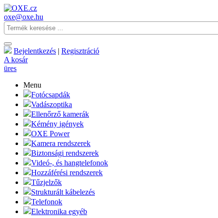
oxe@oxe.hu
Bejelentkezés
|
Regisztráció
A kosár
üres
Menu
Fotócsapdák
Vadászoptika
Ellenőrző kamerák
Kémény igények
OXE Power
Kamera rendszerek
Biztonsági rendszerek
Videó-, és hangtelefonok
Hozzáférési rendszerek
Tűzjelzők
Strukturált kábelezés
Telefonok
Elektronika egyéb