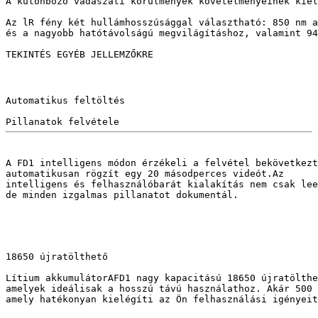
A különböző vadászati körülmények követelményeinek kiel
Az lR fény két hullámhosszúsággal választható: 850 nm a
és a nagyobb hatótávolságú megvilágításhoz, valamint 94
TEKINTÉS EGYÉB JELLEMZŐKRE
Automatikus feltöltés

Pillanatok felvétele
A FD1 intelligens módon érzékeli a felvétel bekövetkezt
automatikusan rögzít egy 20 másodperces videót.Az 
intelligens és felhasználóbarát kialakítás nem csak lee
de minden izgalmas pillanatot dokumentál.
18650 újratölthető

Lítium akkumulátor
AFD1 nagy kapacitású 18650 újratölthe
amelyek ideálisak a hosszú távú használathoz. Akár 500 
amely hatékonyan kielégíti az Ön felhasználási igényeit