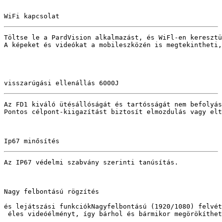
WiFi kapcsolat
Töltse le a PardVision alkalmazást, és WiFl-en keresztü
A képeket és videókat a mobileszközén is megtekintheti,
visszarúgási ellenállás 6000J
Az FD1 kiváló ütésállóságát és tartósságát nem befolyás
Pontos célpont-kiigazítást biztosít elmozdulás vagy elt
Ip67 minősítés
Nagy felbontású rögzítés

és lejátszási funkciók
Nagyfelbontású (1920/1080) felvét
 éles videóélményt, így bárhol és bármikor megörökíthet