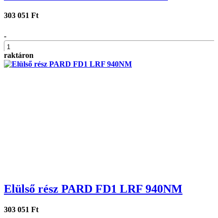
303 051 Ft
-
raktáron
+
Elülső rész PARD FD1 LRF 940NM
303 051 Ft