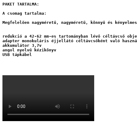
PAKET TARTALMA: 
A csomag tartalma: 
Megfelelően nagyméretű, nagyméretű, könnyű és kényelmes
redukció a 42-62 mm-es tartományban lévő céltávcső obje
adapter monokuláris éjjellátó céltávcsőként való haszná
akkumulátor 3,7v
angol nyelvű kézikönyv
USB tápkábel