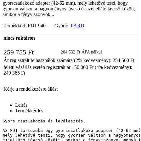
gyorscsatlakozó adapter (42-62 mm), mely lehetővé teszi, hogy
gyorsan váltson a hagyományos távcső és azéjjellátó távcső között,
amikor a fényviszonyok...
Termékkód: FD1 940 Gyártó:
PARD
nincs raktáron
259 755 Ft
204 532 Ft ÁFA nélkül
Ár regisztrált felhasználók számára (2% kedvezmény): 254 560 Ft
feletti vásárlás esetén regisztrált ár 150 000 Ft (4% kedvezmény):
249 365 Ft
Kérje a rendelkezésre állást
Leírás
Termékkérdés
Gyors csatlakozás és leválasztás.

Az FD1 tartozéka egy gyorscsatlakozó adapter (42-62 mm)
mely lehetővé teszi, hogy gyorsan váltson a hagyományos
éjjellátó távcső között, amikor a fényviszonyok megvált