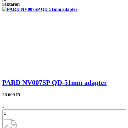
raktáron
+
PARD NV007SP QD-51mm adapter
20 609 Ft
-
+