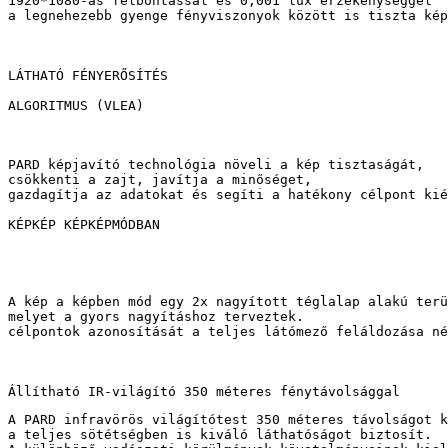
1920*1080-as felbontással és 0,001 lux érzékenységgel 
a legnehezebb gyenge fényviszonyok között is tiszta kép
LÁTHATÓ FÉNYERŐSÍTÉS

ALGORITMUS (VLEA)
PARD képjavító technológia növeli a kép tisztaságát, 
csökkenti a zajt, javítja a minőséget, 
gazdagítja az adatokat és segíti a hatékony célpont kié
KÉPKÉP KÉPKÉPMÓDBAN
A kép a képben mód egy 2x nagyított téglalap alakú terü
melyet a gyors nagyításhoz terveztek.

célpontok azonosítását a teljes látómező feláldozása né
Állítható IR-világító 350 méteres fénytávolsággal
A PARD infravörös világítótest 350 méteres távolságot k
a teljes sötétségben is kiváló láthatóságot biztosít. 