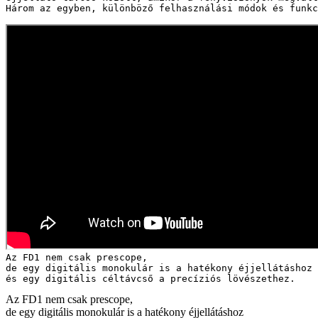
Három az egyben, különböző felhasználási módok és funkc
Az FD1 nem csak prescope, 
de egy digitális monokulár is a hatékony éjjellátáshoz
és egy digitális céltávcső a precíziós lövészethez.
Az FD1 nem csak prescope,
de egy digitális monokulár is a hatékony éjjellátáshoz