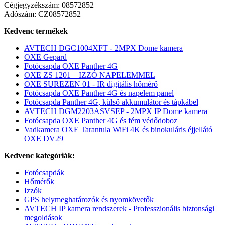
Cégjegyzékszám: 08572852
Adószám: CZ08572852
Kedvenc termékek
AVTECH DGC1004XFT - 2MPX Dome kamera
OXE Gepard
Fotócsapda OXE Panther 4G
OXE ZS 1201 – IZZÓ NAPELEMMEL
OXE SUREZEN 01 - IR digitális hőmérő
Fotócsapda OXE Panther 4G és napelem panel
Fotócsapda Panther 4G, külső akkumulátor és tápkábel
AVTECH DGM2203ASVSEP - 2MPX IP Dome kamera
Fotócsapda OXE Panther 4G és fém védődoboz
Vadkamera OXE Tarantula WiFi 4K és binokuláris éjjellátó
OXE DV29
Kedvenc kategóriák:
Fotócsapdák
Hőmérők
Izzók
GPS helymeghatározók és nyomkövetők
AVTECH IP kamera rendszerek - Professzionális biztonsági
megoldások