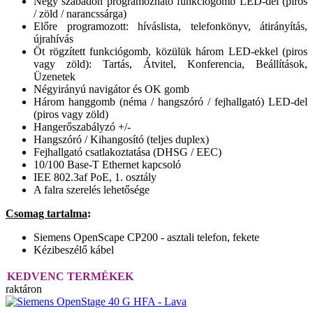
Négy szabadon programozható funkciógomb LED-del (piros
/ zöld / narancssárga)
Előre programozott: híváslista, telefonkönyv, átirányítás,
újrahívás
Öt rögzített funkciógomb, közülük három LED-ekkel (piros
vagy zöld): Tartás, Átvitel, Konferencia, Beállítások,
Üzenetek
Négyirányú navigátor és OK gomb
Három hanggomb (néma / hangszóró / fejhallgató) LED-del
(piros vagy zöld)
Hangerőszabályzó +/-
Hangszóró / Kihangosító (teljes duplex)
Fejhallgató csatlakoztatása (DHSG / EEC)
10/100 Base-T Ethernet kapcsoló
IEE 802.3af PoE, 1. osztály
A falra szerelés lehetősége
Csomag tartalma
:
Siemens OpenScape CP200 - asztali telefon, fekete
Kézibeszélő kábel
KEDVENC TERMÉKEK
raktáron