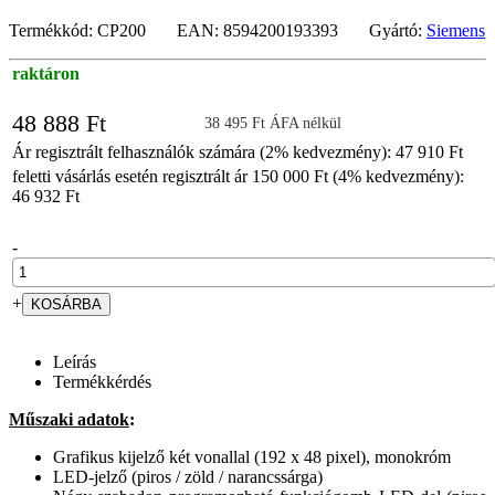
Termékkód: CP200 EAN: 8594200193393 Gyártó:
Siemens
raktáron
48 888 Ft
38 495 Ft ÁFA nélkül
Ár regisztrált felhasználók számára (2% kedvezmény): 47 910 Ft
feletti vásárlás esetén regisztrált ár 150 000 Ft (4% kedvezmény):
46 932 Ft
-
+
Leírás
Termékkérdés
Műszaki adatok
:
Grafikus kijelző két vonallal (192 x 48 pixel), monokróm
LED-jelző (piros / zöld / narancssárga)