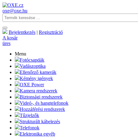
oxe@oxe.hu
Bejelentkezés
|
Regisztráció
A kosár
üres
Menu
Fotócsapdák
Vadászoptika
Ellenőrző kamerák
Kémény igények
OXE Power
Kamera rendszerek
Biztonsági rendszerek
Videó-, és hangtelefonok
Hozzáférési rendszerek
Tűzjelzők
Strukturált kábelezés
Telefonok
Elektronika egyéb