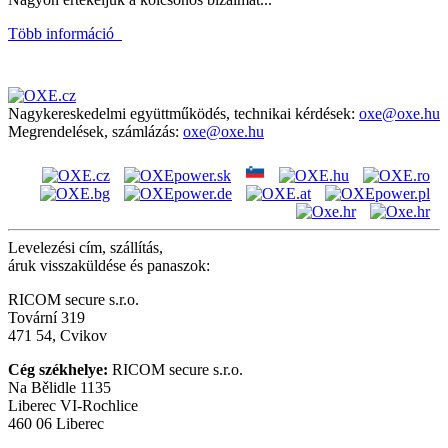
Több információ
Nagykereskedelmi együttműködés, technikai kérdések:
oxe@oxe.hu
Megrendelések, számlázás:
oxe@oxe.hu
Levelezési cím, szállítás,
áruk visszaküldése és panaszok:
RICOM secure s.r.o.
Tovární 319
471 54, Cvikov
Cég székhelye:
RICOM secure s.r.o.
Na Bělidle 1135
Liberec VI-Rochlice
460 06 Liberec