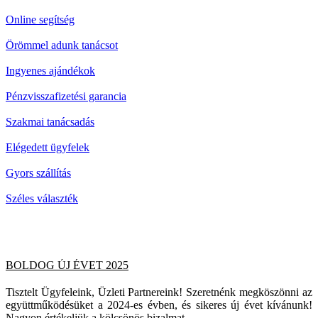
Online segítség
Örömmel adunk tanácsot
Ingyenes ajándékok
Pénzvisszafizetési garancia
Szakmai tanácsadás
Elégedett ügyfelek
Gyors szállítás
Széles választék
BOLDOG ÚJ ÉVET 2025
Tisztelt Ügyfeleink, Üzleti Partnereink! Szeretnénk megköszönni az
együttműködésüket a 2024-es évben, és sikeres új évet kívánunk!
Nagyon értékeljük a kölcsönös bizalmat...