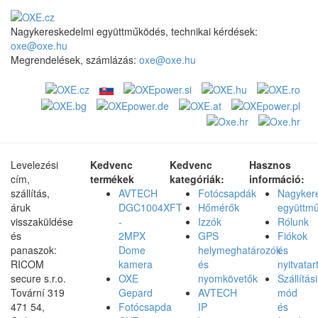
Nagykereskedelmi együttműködés, technikai kérdések:
oxe@oxe.hu
Megrendelések, számlázás:
oxe@oxe.hu
Levelezési
Kedvenc
Kedvenc
Hasznos
cím,
termékek
kategóriák:
információ:
szállítás,
AVTECH
Fotócsapdák
Nagyker
áruk
DGC1004XFT
Hőmérők
együttm
visszaküldése
-
Izzók
Rólunk
és
2MPX
GPS
Fiókok
panaszok:
Dome
helymeghatározók
és
RICOM
kamera
és
nyitvatar
secure s.r.o.
OXE
nyomkövetők
Szállítási
Tovární 319
Gepard
AVTECH
mód
471 54,
Fotócsapda
IP
és