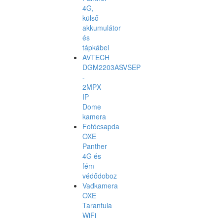
4G,
külső
akkumulátor
és
tápkábel
AVTECH
DGM2203ASVSEP
-
2MPX
IP
Dome
kamera
Fotócsapda
OXE
Panther
4G és
fém
védődoboz
Vadkamera
OXE
Tarantula
WiFi