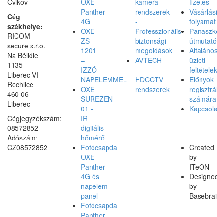
Cvikov
OXE
kamera
fizetés
Panther
rendszerek
Vásárlási
Cég
4G
-
folyamat
székhelye:
OXE
Professzionális
Panaszke
RICOM
ZS
biztonsági
útmutató
secure s.r.o.
1201
megoldások
Általáno
Na Bělidle
–
AVTECH
üzleti
1135
IZZÓ
-
feltételek
Liberec VI-
NAPELEMMEL
HDCCTV
Előnyök
Rochlice
OXE
rendszerek
regisztrá
460 06
SUREZEN
számára
Liberec
01 -
Kapcsola
Cégjegyzékszám:
IR
08572852
digitális
Adószám:
hőmérő
CZ08572852
Fotócsapda
Created
OXE
by
Panther
ITeON
4G és
Designe
napelem
by
panel
Basebrai
Fotócsapda
Panther