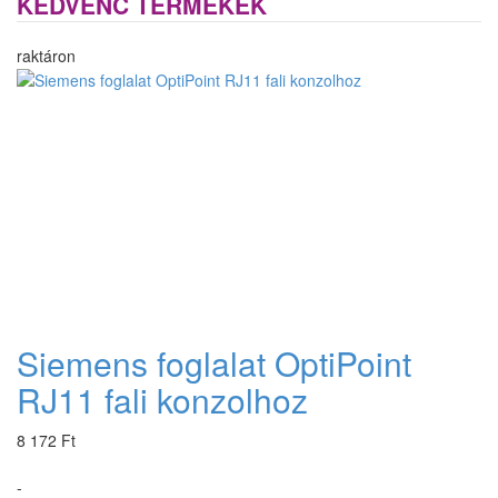
KEDVENC TERMÉKEK
raktáron
Siemens foglalat OptiPoint
RJ11 fali konzolhoz
8 172 Ft
-