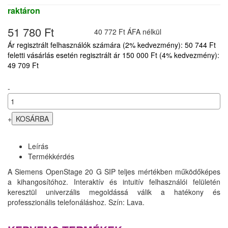
raktáron
51 780 Ft
40 772 Ft ÁFA nélkül
Ár regisztrált felhasználók számára (2% kedvezmény): 50 744 Ft
feletti vásárlás esetén regisztrált ár 150 000 Ft (4% kedvezmény):
49 709 Ft
-
+
Leírás
Termékkérdés
A Siemens OpenStage 20 G SIP teljes mértékben működőképes
a kihangosítóhoz. Interaktív és intuitív felhasználói felületén
keresztül univerzális megoldássá válik a hatékony és
professzionális telefonáláshoz. Szín: Lava.