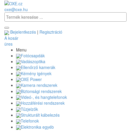
oxe@oxe.hu
Bejelentkezés
|
Regisztráció
A kosár
üres
Menu
Fotócsapdák
Vadászoptika
Ellenőrző kamerák
Kémény igények
OXE Power
Kamera rendszerek
Biztonsági rendszerek
Videó-, és hangtelefonok
Hozzáférési rendszerek
Tűzjelzők
Strukturált kábelezés
Telefonok
Elektronika egyéb