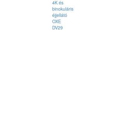
4K és
binokuláris
éjjellátó
OXE
DV29