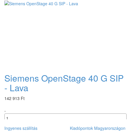
+
Siemens OpenStage 40 G SIP
- Lava
142 913 Ft
-
+
Ingyenes szállítás
Kiadópontok Magyarországon