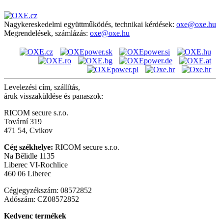
Nagykereskedelmi együttműködés, technikai kérdések:
oxe@oxe.hu
Megrendelések, számlázás:
oxe@oxe.hu
Levelezési cím, szállítás,
áruk visszaküldése és panaszok:
RICOM secure s.r.o.
Tovární 319
471 54, Cvikov
Cég székhelye:
RICOM secure s.r.o.
Na Bělidle 1135
Liberec VI-Rochlice
460 06 Liberec
Cégjegyzékszám: 08572852
Adószám: CZ08572852
Kedvenc termékek