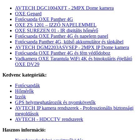
AVTECH DGC1004XFT - 2MPX Dome kamera
OXE Gepard
Fotócsapda OXE Panther 4G
OXE ZS 1201 – IZZÓ NAPELEMMEL
OXE SUREZEN 01 - IR digitális hőmérő
Fotócsapda OXE Panther 4G és napelem panel
Fotócsapda Panther 4G, külső akkumulátor és tápkábel
AVTECH DGM2203ASVSEP - 2MPX IP Dome kamera
Fotócsapda OXE Panther 4G és fém védődoboz
Vadkamera OXE Tarantula WiFi 4K és binokuláris éjjellátó
OXE DV29
Kedvenc kategóriák:
Fotócsapdák
Hőmérők
Izzók
GPS helymeghatározók és nyomkövetők
AVTECH IP kamera rendszerek - Professzionális biztonsági
megoldások
AVTECH - HDCCTV rendszerek
Hasznos információ: