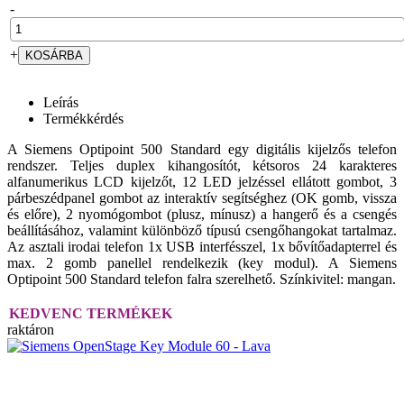
-
+
Leírás
Termékkérdés
A Siemens Optipoint 500 Standard egy digitális kijelzős telefon
rendszer. Teljes duplex kihangosítót, kétsoros 24 karakteres
alfanumerikus LCD kijelzőt, 12 LED jelzéssel ellátott gombot, 3
párbeszédpanel gombot az interaktív segítséghez (OK gomb, vissza
és előre), 2 nyomógombot (plusz, mínusz) a hangerő és a csengés
beállításához, valamint különböző típusú csengőhangokat tartalmaz.
Az asztali irodai telefon 1x USB interfésszel, 1x bővítőadapterrel és
max. 2 gomb panellel rendelkezik (key modul). A Siemens
Optipoint 500 Standard telefon falra szerelhető. Színkivitel: mangan.
KEDVENC TERMÉKEK
raktáron