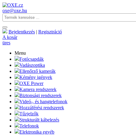
oxe@oxe.hu
Bejelentkezés
|
Regisztráció
A kosár
üres
Menu
Fotócsapdák
Vadászoptika
Ellenőrző kamerák
Kémény igények
OXE Power
Kamera rendszerek
Biztonsági rendszerek
Videó-, és hangtelefonok
Hozzáférési rendszerek
Tűzjelzők
Strukturált kábelezés
Telefonok
Elektronika egyéb