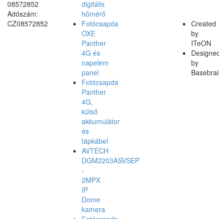
08572852
digitális
Adószám:
hőmérő
CZ08572852
Fotócsapda
Created
OXE
by
Panther
ITeON
4G és
Designe
napelem
by
panel
Basebrai
Fotócsapda
Panther
4G,
külső
akkumulátor
és
tápkábel
AVTECH
DGM2203ASVSEP
-
2MPX
IP
Dome
kamera
Fotócsapda