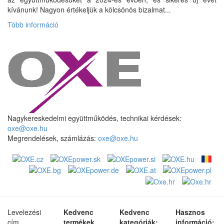
kívánunk! Nagyon értékeljük a kölcsönös bizalmat...
Több információ
Nagykereskedelmi együttműködés, technikai kérdések:
oxe@oxe.hu
Megrendelések, számlázás:
oxe@oxe.hu
Levelezési
Kedvenc
Kedvenc
Hasznos
cím,
termékek
kategóriák:
információ: