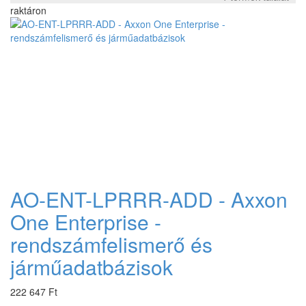
raktáron
AO-ENT-LPRRR-ADD - Axxon
One Enterprise -
rendszámfelismerő és
járműadatbázisok
222 647 Ft