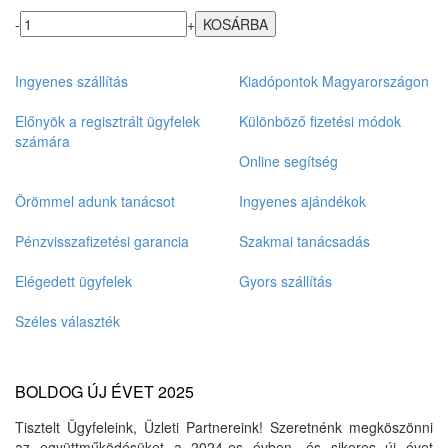
-
+
Ingyenes szállítás
Kiadópontok Magyarországon
Előnyök a regisztrált ügyfelek
Különböző fizetési módok
számára
Online segítség
Örömmel adunk tanácsot
Ingyenes ajándékok
Pénzvisszafizetési garancia
Szakmai tanácsadás
Elégedett ügyfelek
Gyors szállítás
Széles választék
BOLDOG ÚJ ÉVET 2025
Tisztelt Ügyfeleink, Üzleti Partnereink! Szeretnénk megköszönni
az együttműködésüket a 2024-es évben, és sikeres új évet