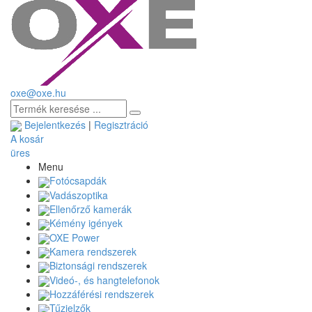
oxe@oxe.hu
Bejelentkezés
|
Regisztráció
A kosár
üres
Menu
Fotócsapdák
Vadászoptika
Ellenőrző kamerák
Kémény igények
OXE Power
Kamera rendszerek
Biztonsági rendszerek
Videó-, és hangtelefonok
Hozzáférési rendszerek
Tűzjelzők