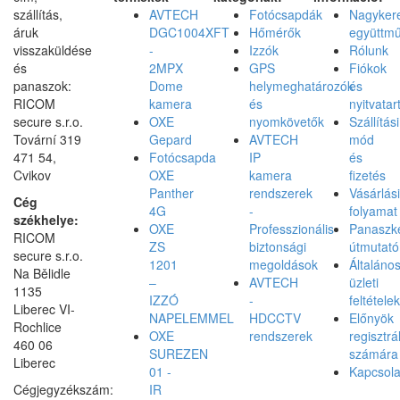
szállítás,
AVTECH
Fotócsapdák
Nagyker
áruk
DGC1004XFT
Hőmérők
együttm
visszaküldése
-
Izzók
Rólunk
és
2MPX
GPS
Fiókok
panaszok:
Dome
helymeghatározók
és
RICOM
kamera
és
nyitvatar
secure s.r.o.
OXE
nyomkövetők
Szállítási
Tovární 319
Gepard
AVTECH
mód
471 54,
Fotócsapda
IP
és
Cvikov
OXE
kamera
fizetés
Panther
rendszerek
Vásárlási
Cég
4G
-
folyamat
székhelye:
OXE
Professzionális
Panaszke
RICOM
ZS
biztonsági
útmutató
secure s.r.o.
1201
megoldások
Általáno
Na Bělidle
–
AVTECH
üzleti
1135
IZZÓ
-
feltételek
Liberec VI-
NAPELEMMEL
HDCCTV
Előnyök
Rochlice
OXE
rendszerek
regisztrá
460 06
SUREZEN
számára
Liberec
01 -
Kapcsola
Cégjegyzékszám:
IR