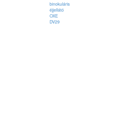
binokuláris
éjjellátó
OXE
DV29