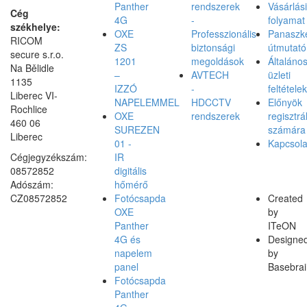
Panther
rendszerek
Vásárlási
Cég
4G
-
folyamat
székhelye:
OXE
Professzionális
Panaszke
RICOM
ZS
biztonsági
útmutató
secure s.r.o.
1201
megoldások
Általáno
Na Bělidle
–
AVTECH
üzleti
1135
IZZÓ
-
feltételek
Liberec VI-
NAPELEMMEL
HDCCTV
Előnyök
Rochlice
OXE
rendszerek
regisztrá
460 06
SUREZEN
számára
Liberec
01 -
Kapcsola
Cégjegyzékszám:
IR
08572852
digitális
Adószám:
hőmérő
CZ08572852
Fotócsapda
Created
OXE
by
Panther
ITeON
4G és
Designe
napelem
by
panel
Basebrai
Fotócsapda
Panther