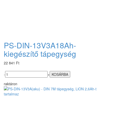
PS-DIN-13V3A18Ah-
kiegészítő tápegység
22 841 Ft
-
+
raktáron