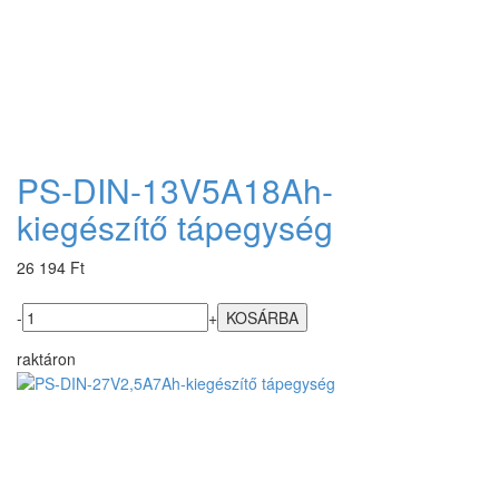
PS-DIN-13V5A18Ah-
kiegészítő tápegység
26 194 Ft
-
+
raktáron