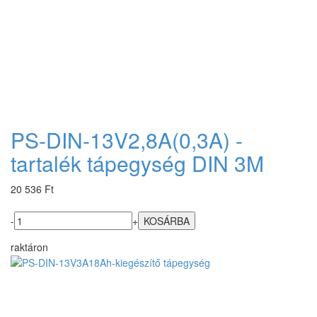
PS-DIN-13V2,8A(0,3A) -
tartalék tápegység DIN 3M
20 536 Ft
-
+
raktáron