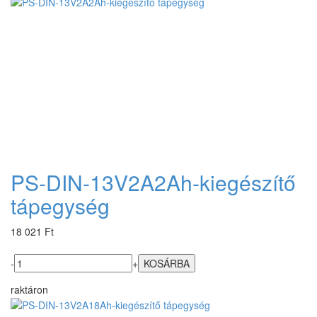
PS-DIN-13V2A2Ah-kiegészítő
tápegység
18 021 Ft
-
+
raktáron