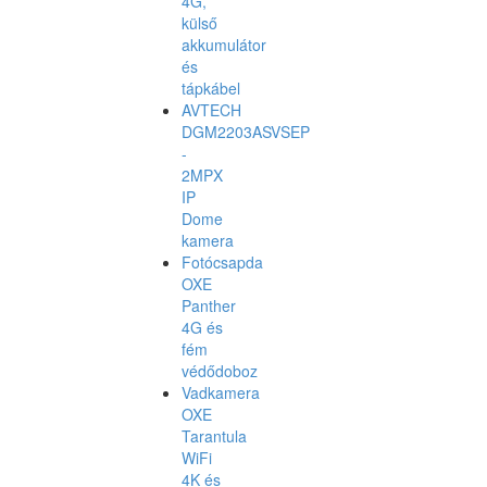
4G,
külső
akkumulátor
és
tápkábel
AVTECH
DGM2203ASVSEP
-
2MPX
IP
Dome
kamera
Fotócsapda
OXE
Panther
4G és
fém
védődoboz
Vadkamera
OXE
Tarantula
WiFi
4K és