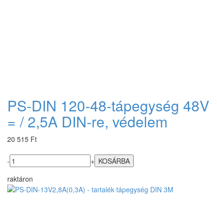
PS-DIN 120-48-tápegység 48V
= / 2,5A DIN-re, védelem
20 515 Ft
-
+
raktáron