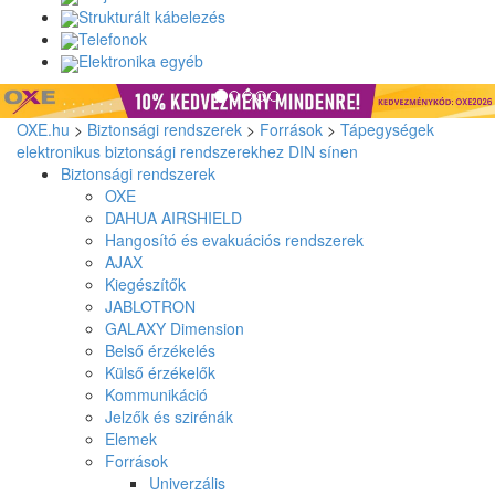
Strukturált kábelezés
Telefonok
Elektronika egyéb
OXE.hu
>
Biztonsági rendszerek
>
Források
>
Tápegységek
elektronikus biztonsági rendszerekhez DIN sínen
Biztonsági rendszerek
OXE
DAHUA AIRSHIELD
Hangosító és evakuációs rendszerek
AJAX
Kiegészítők
JABLOTRON
GALAXY Dimension
Belső érzékelés
Külső érzékelők
Kommunikáció
Jelzők és szirénák
Elemek
Források
Univerzális