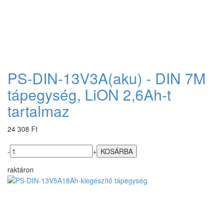
PS-DIN-13V3A(aku) - DIN 7M
tápegység, LiON 2,6Ah-t
tartalmaz
24 308 Ft
-
+
raktáron