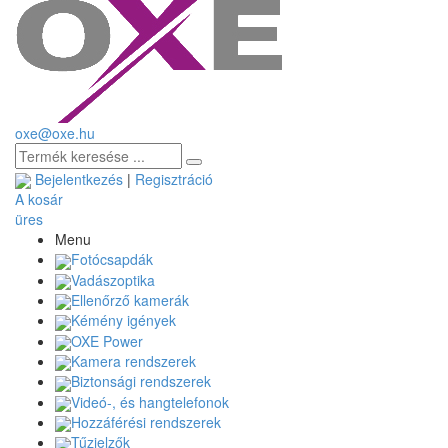
oxe@oxe.hu
Bejelentkezés
|
Regisztráció
A kosár
üres
Menu
Fotócsapdák
Vadászoptika
Ellenőrző kamerák
Kémény igények
OXE Power
Kamera rendszerek
Biztonsági rendszerek
Videó-, és hangtelefonok
Hozzáférési rendszerek
Tűzjelzők