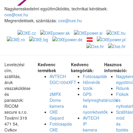
Nagykereskedelmi együttműködés, technikai kérdések:
oxe@oxe.hu
Megrendelések, számlázás:
oxe@oxe.hu
Levelezési
Kedvenc
Kedvenc
Hasznos
cím,
termékek
kategóriák:
információ:
szállítás,
AVTECH
Fotócsapdák
Nagyker
áruk
DGC1004XFT
Hőmérők
együttm
visszaküldése
-
Izzók
Rólunk
és
2MPX
GPS
Fiókok
panaszok:
Dome
helymeghatározók
és
RICOM
kamera
és
nyitvatar
secure s.r.o.
OXE
nyomkövetők
Szállítási
Tovární 319
Gepard
AVTECH
mód
471 54,
Fotócsapda
IP
és
Cvikov
OXE
kamera
fizetés