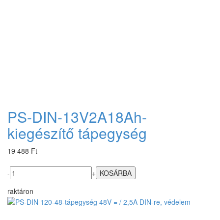
PS-DIN-13V2A18Ah-
kiegészítő tápegység
19 488 Ft
-
+
raktáron