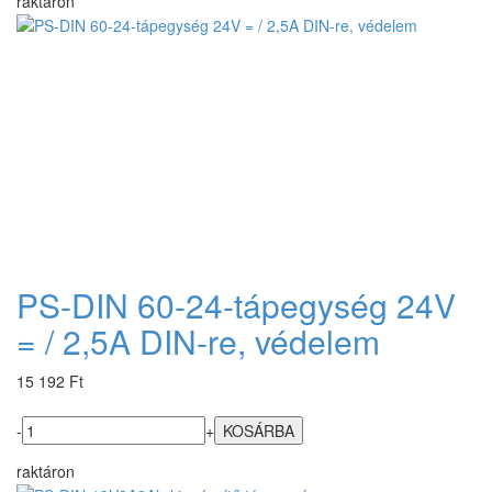
raktáron
PS-DIN 60-24-tápegység 24V
= / 2,5A DIN-re, védelem
15 192 Ft
-
+
raktáron