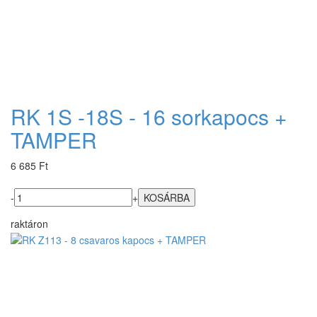
RK 1S -18S - 16 sorkapocs +
TAMPER
6 685 Ft
-
+
raktáron