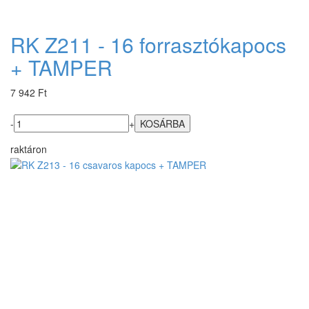
RK Z211 - 16 forrasztókapocs
+ TAMPER
7 942 Ft
-
+
raktáron