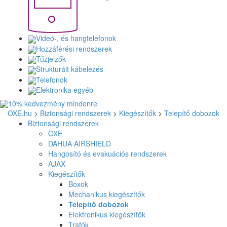
Videó-, és hangtelefonok
Hozzáférési rendszerek
Tűzjelzők
Strukturált kábelezés
Telefonok
Elektronika egyéb
OXE.hu
>
Biztonsági rendszerek
>
Kiegészítők
>
Telepítő dobozok
Biztonsági rendszerek
OXE
DAHUA AIRSHIELD
Hangosító és evakuációs rendszerek
AJAX
Kiegészítők
Boxok
Mechanikus kiegészítők
Telepítő dobozok
Elektronikus kiegészítők
Trafók