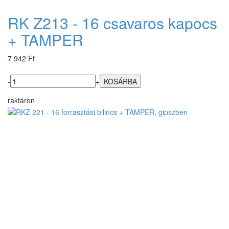
RK Z213 - 16 csavaros kapocs
+ TAMPER
7 942 Ft
-
+
raktáron