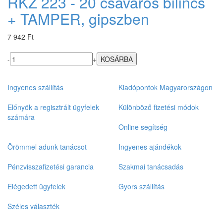
RKZ 223 - 20 csavaros bilincs
+ TAMPER, gipszben
7 942 Ft
-
+
Ingyenes szállítás
Kiadópontok Magyarországon
Előnyök a regisztrált ügyfelek
Különböző fizetési módok
számára
Online segítség
Örömmel adunk tanácsot
Ingyenes ajándékok
Pénzvisszafizetési garancia
Szakmai tanácsadás
Elégedett ügyfelek
Gyors szállítás
Széles választék