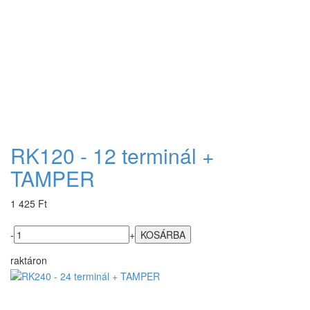
RK120 - 12 terminál +
TAMPER
1 425 Ft
-
+
raktáron