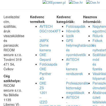
Levelezési
Kedvenc
Kedvenc
Hasznos
cím,
termékek
kategóriák:
információ:
szállítás,
AVTECH
Fotócsapdák
Nagyker
áruk
DGC1004XFT
Hőmérők
együttm
visszaküldése
-
Izzók
Rólunk
és
2MPX
GPS
Fiókok
panaszok:
Dome
helymeghatározók
és
RICOM
kamera
és
nyitvatar
secure s.r.o.
OXE
nyomkövetők
Szállítási
Tovární 319
Gepard
AVTECH
mód
471 54,
Fotócsapda
IP
és
Cvikov
OXE
kamera
fizetés
Panther
rendszerek
Vásárlási
Cég
4G
-
folyamat
székhelye:
OXE
Professzionális
Panaszke
RICOM
ZS
biztonsági
útmutató
secure s.r.o.
1201
megoldások
Általáno
Na Bělidle
–
AVTECH
üzleti
1135
IZZÓ
-
feltételek
Liberec VI-