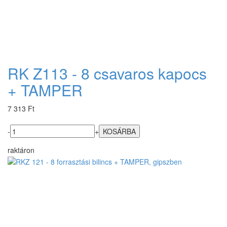
RK Z113 - 8 csavaros kapocs
+ TAMPER
7 313 Ft
-
+
raktáron