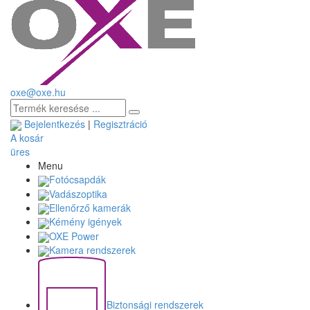
oxe@oxe.hu
Bejelentkezés
|
Regisztráció
A kosár
üres
Menu
Fotócsapdák
Vadászoptika
Ellenőrző kamerák
Kémény igények
OXE Power
Kamera rendszerek
Biztonsági rendszerek