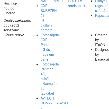
NAPELEMMEL
HDCCTV
Előnyök
Rochlice
OXE
rendszerek
regisztrá
460 06
SUREZEN
számára
Liberec
01 -
Kapcsola
Cégjegyzékszám:
IR
08572852
digitális
Adószám:
hőmérő
CZ08572852
Fotócsapda
Created
OXE
by
Panther
ITeON
4G és
Designe
napelem
by
panel
Basebrai
Fotócsapda
Panther
4G,
külső
akkumulátor
és
tápkábel
AVTECH
DGM2203ASVSEP
-