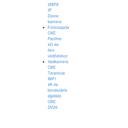
2MPX
IP
Dome
kamera
Fotócsapda
OXE
Panther
4G és
fém
védődoboz
Vadkamera
OXE
Tarantula
WiFi
4K és
binokuláris
éjjellátó
OXE
DV29