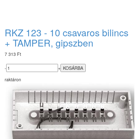
RKZ 123 - 10 csavaros bilincs
+ TAMPER, gipszben
7 313 Ft
-
+
raktáron