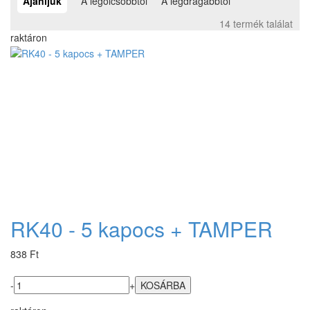
Ajánljuk
A legolcsóbbtól
A legdrágábbtól
14 termék találat
raktáron
RK40 - 5 kapocs + TAMPER
838 Ft
-
+