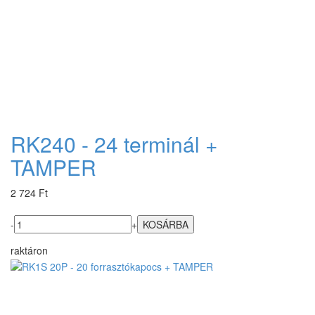
RK240 - 24 terminál +
TAMPER
2 724 Ft
-
+
raktáron