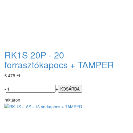
RK1S 20P - 20
forrasztókapocs + TAMPER
6 475 Ft
-
+
raktáron