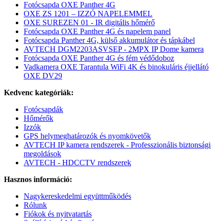
Fotócsapda OXE Panther 4G
OXE ZS 1201 – IZZÓ NAPELEMMEL
OXE SUREZEN 01 - IR digitális hőmérő
Fotócsapda OXE Panther 4G és napelem panel
Fotócsapda Panther 4G, külső akkumulátor és tápkábel
AVTECH DGM2203ASVSEP - 2MPX IP Dome kamera
Fotócsapda OXE Panther 4G és fém védődoboz
Vadkamera OXE Tarantula WiFi 4K és binokuláris éjjellátó
OXE DV29
Kedvenc kategóriák:
Fotócsapdák
Hőmérők
Izzók
GPS helymeghatározók és nyomkövetők
AVTECH IP kamera rendszerek - Professzionális biztonsági
megoldások
AVTECH - HDCCTV rendszerek
Hasznos információ:
Nagykereskedelmi együttműködés
Rólunk
Fiókok és nyitvatartás