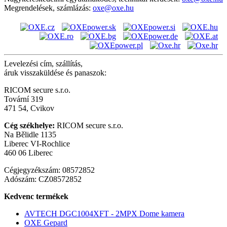
Megrendelések, számlázás:
oxe@oxe.hu
Levelezési cím, szállítás,
áruk visszaküldése és panaszok:
RICOM secure s.r.o.
Tovární 319
471 54, Cvikov
Cég székhelye:
RICOM secure s.r.o.
Na Bělidle 1135
Liberec VI-Rochlice
460 06 Liberec
Cégjegyzékszám: 08572852
Adószám: CZ08572852
Kedvenc termékek
AVTECH DGC1004XFT - 2MPX Dome kamera
OXE Gepard