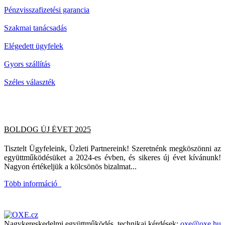
Pénzvisszafizetési garancia
Szakmai tanácsadás
Elégedett ügyfelek
Gyors szállítás
Széles választék
BOLDOG ÚJ ÉVET 2025
Tisztelt Ügyfeleink, Üzleti Partnereink! Szeretnénk megköszönni az
együttműködésüket a 2024-es évben, és sikeres új évet kívánunk!
Nagyon értékeljük a kölcsönös bizalmat...
Több információ
Nagykereskedelmi együttműködés, technikai kérdések:
oxe@oxe.hu