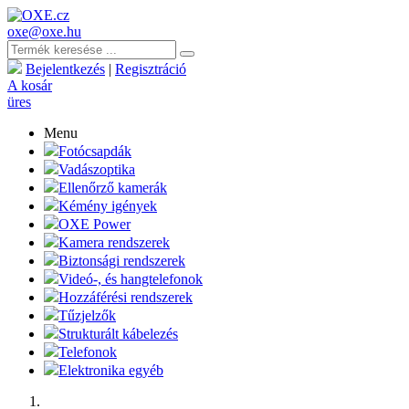
oxe@oxe.hu
Bejelentkezés
|
Regisztráció
A kosár
üres
Menu
Fotócsapdák
Vadászoptika
Ellenőrző kamerák
Kémény igények
OXE Power
Kamera rendszerek
Biztonsági rendszerek
Videó-, és hangtelefonok
Hozzáférési rendszerek
Tűzjelzők
Strukturált kábelezés
Telefonok
Elektronika egyéb