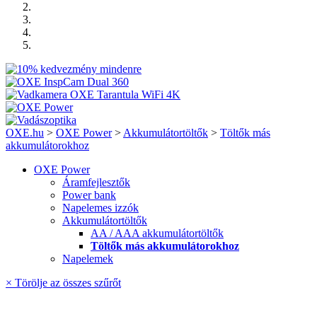
OXE.hu
>
OXE Power
>
Akkumulátortöltők
>
Töltők más
akkumulátorokhoz
OXE Power
Áramfejlesztők
Power bank
Napelemes izzók
Akkumulátortöltők
AA / AAA akkumulátortöltők
Töltők más akkumulátorokhoz
Napelemek
× Törölje az összes szűrőt