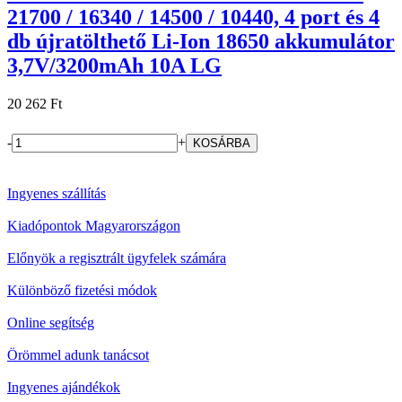
21700 / 16340 / 14500 / 10440, 4 port és 4
db újratölthető Li-Ion 18650 akkumulátor
3,7V/3200mAh 10A LG
20 262 Ft
-
+
Ingyenes szállítás
Kiadópontok Magyarországon
Előnyök a regisztrált ügyfelek számára
Különböző fizetési módok
Online segítség
Örömmel adunk tanácsot
Ingyenes ajándékok