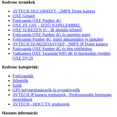
Kedvenc termékek
AVTECH DGC1004XFT - 2MPX Dome kamera
OXE Gepard
Fotócsapda OXE Panther 4G
OXE ZS 1201 – IZZÓ NAPELEMMEL
OXE SUREZEN 01 - IR digitális hőmérő
Fotócsapda OXE Panther 4G és napelem panel
Fotócsapda Panther 4G, külső akkumulátor és tápkábel
AVTECH DGM2203ASVSEP - 2MPX IP Dome kamera
Fotócsapda OXE Panther 4G és fém védődoboz
Vadkamera OXE Tarantula WiFi 4K és binokuláris éjjellátó
OXE DV29
Kedvenc kategóriák:
Fotócsapdák
Hőmérők
Izzók
GPS helymeghatározók és nyomkövetők
AVTECH IP kamera rendszerek - Professzionális biztonsági
megoldások
AVTECH - HDCCTV rendszerek
Hasznos információ: