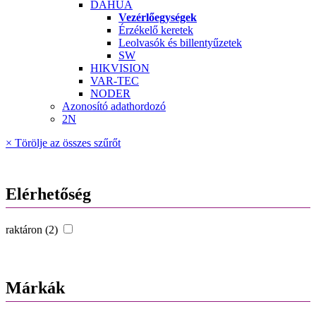
DAHUA
Vezérlőegységek
Érzékelő keretek
Leolvasók és billentyűzetek
SW
HIKVISION
VAR-TEC
NODER
Azonosító adathordozó
2N
× Törölje az összes szűrőt
Elérhetőség
raktáron (2)
Márkák