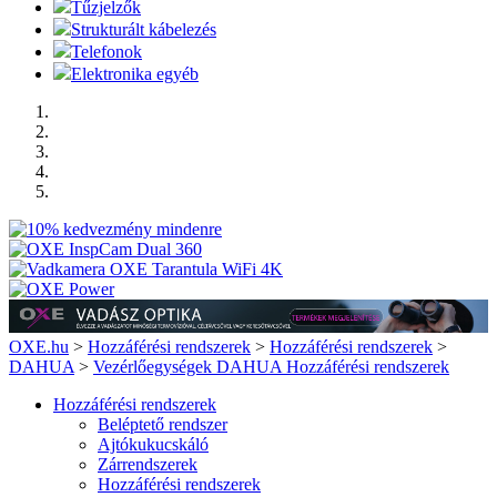
Tűzjelzők
Strukturált kábelezés
Telefonok
Elektronika egyéb
OXE.hu
>
Hozzáférési rendszerek
>
Hozzáférési rendszerek
>
DAHUA
>
Vezérlőegységek DAHUA Hozzáférési rendszerek
Hozzáférési rendszerek
Beléptető rendszer
Ajtókukucskáló
Zárrendszerek
Hozzáférési rendszerek