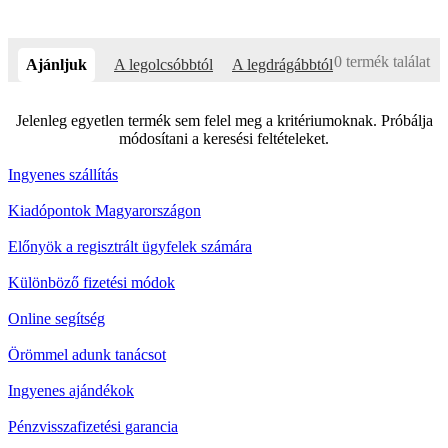
0 termék találat
Ajánljuk
A legolcsóbbtól
A legdrágábbtól
Jelenleg egyetlen termék sem felel meg a kritériumoknak. Próbálja
módosítani a keresési feltételeket.
Ingyenes szállítás
Kiadópontok Magyarországon
Előnyök a regisztrált ügyfelek számára
Különböző fizetési módok
Online segítség
Örömmel adunk tanácsot
Ingyenes ajándékok
Pénzvisszafizetési garancia