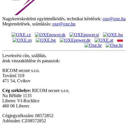
Nagykereskedelmi együttműködés, technikai kérdések:
oxe@oxe.hu
Megrendelések, számlázás:
oxe@oxe.hu
Levelezési cím, szállítás,
áruk visszaküldése és panaszok:
RICOM secure s.r.o.
Tovární 319
471 54, Cvikov
Cég székhelye:
RICOM secure s.r.o.
Na Bělidle 1135
Liberec VI-Rochlice
460 06 Liberec
Cégjegyzékszám: 08572852
Adószám: CZ08572852