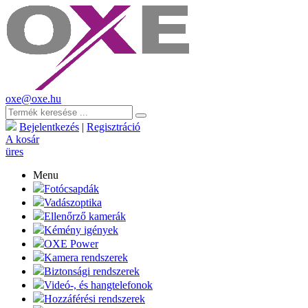
oxe@oxe.hu
Bejelentkezés
|
Regisztráció
A kosár
üres
Menu
Fotócsapdák
Vadászoptika
Ellenőrző kamerák
Kémény igények
OXE Power
Kamera rendszerek
Biztonsági rendszerek
Videó-, és hangtelefonok
Hozzáférési rendszerek