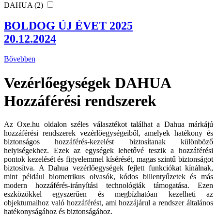
DAHUA (2)
BOLDOG ÚJ ÉVET 2025
20.12.2024
Bővebben
Vezérlőegységek DAHUA
Hozzáférési rendszerek
Az Oxe.hu oldalon széles választékot találhat a Dahua márkájú
hozzáférési rendszerek vezérlőegységeiből, amelyek hatékony és
biztonságos hozzáférés-kezelést biztosítanak különböző
helyiségekhez. Ezek az egységek lehetővé teszik a hozzáférési
pontok kezelését és figyelemmel kísérését, magas szintű biztonságot
biztosítva. A Dahua vezérlőegységek fejlett funkciókat kínálnak,
mint például biometrikus olvasók, kódos billentyűzetek és más
modern hozzáférés-irányítási technológiák támogatása. Ezen
eszközökkel egyszerűen és megbízhatóan kezelheti az
objektumaihoz való hozzáférést, ami hozzájárul a rendszer általános
hatékonyságához és biztonságához.