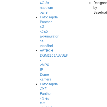
4G és
Designe
napelem
by
panel
Basebrai
Fotócsapda
Panther
4G,
külső
akkumulátor
és
tápkábel
AVTECH
DGM2203ASVSEP
-
2MPX
IP
Dome
kamera
Fotócsapda
OXE
Panther
4G és
fém