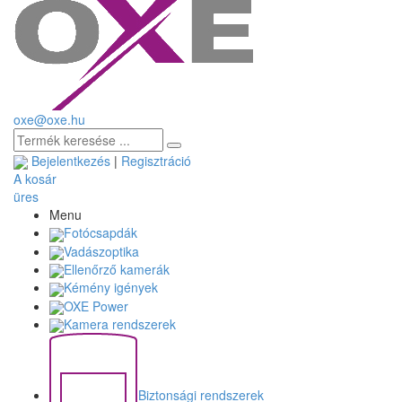
oxe@oxe.hu
Bejelentkezés
|
Regisztráció
A kosár
üres
Menu
Fotócsapdák
Vadászoptika
Ellenőrző kamerák
Kémény igények
OXE Power
Kamera rendszerek
Biztonsági rendszerek