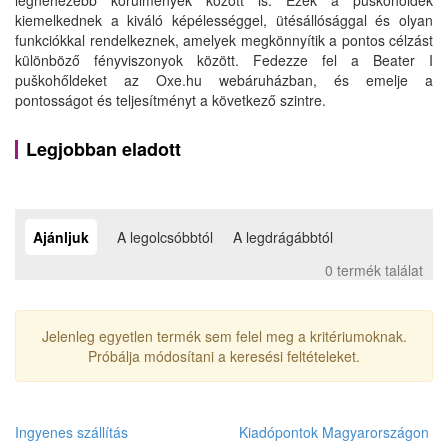
legnehezebb körülmények között is. Ezek a puškohőldek
kiemelkednek a kiváló képélességgel, ütésállósággal és olyan
funkciókkal rendelkeznek, amelyek megkönnyítik a pontos célzást
különböző fényviszonyok között. Fedezze fel a Beater I
puškohőldeket az Oxe.hu webáruházban, és emelje a
pontosságot és teljesítményt a következő szintre.
Legjobban eladott
Ajánljuk
A legolcsóbbtól
A legdrágábbtól
0 termék találat
Jelenleg egyetlen termék sem felel meg a kritériumoknak.
Próbálja módosítani a keresési feltételeket.
Ingyenes szállítás
Kiadópontok Magyarországon