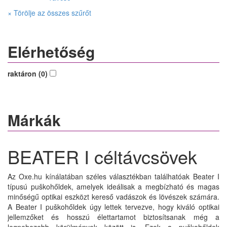
× Törölje az összes szűrőt
Elérhetőség
raktáron (0)
Márkák
BEATER I céltávcsövek
Az Oxe.hu kínálatában széles választékban találhatóak Beater I
típusú puškohőldek, amelyek ideálisak a megbízható és magas
minőségű optikai eszközt kereső vadászok és lövészek számára.
A Beater I puškohőldek úgy lettek tervezve, hogy kiváló optikai
jellemzőket és hosszú élettartamot biztosítsanak még a