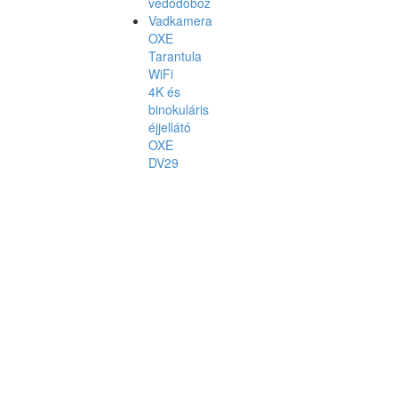
védődoboz
Vadkamera
OXE
Tarantula
WiFi
4K és
binokuláris
éjjellátó
OXE
DV29