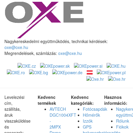
Nagykereskedelmi együttműködés, technikai kérdések:
oxe@oxe.hu
Megrendelések, számlázás:
oxe@oxe.hu
Levelezési
Kedvenc
Kedvenc
Hasznos
cím,
termékek
kategóriák:
információ:
szállítás,
AVTECH
Fotócsapdák
Nagyker
áruk
DGC1004XFT
Hőmérők
együttm
visszaküldése
-
Izzók
Rólunk
és
2MPX
GPS
Fiókok
panaszok:
Dome
helymeghatározók
és