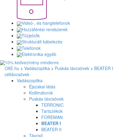
Videó-, és hangtelefonok
Hozzáférési rendszerek
Tűzjelzők
Strukturált kábelezés
Telefonok
Elektronika egyéb
OXE.hu
>
Vadászoptika
>
Puskás távcsövek
>
BEATER I
céltávcsövek
Vadászoptika
Éjszakai látás
Kollimátorok
Puskás távcsövek
TERRONIC
Tartozékok
FOREMAN
BEATER I
BEATER II
Távcső