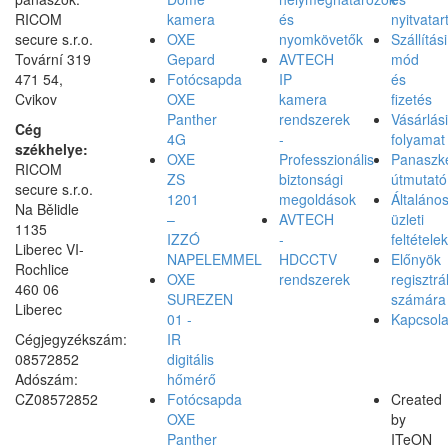
RICOM
kamera
és
nyitvatar
secure s.r.o.
OXE
nyomkövetők
Szállítási
Tovární 319
Gepard
AVTECH
mód
471 54,
Fotócsapda
IP
és
Cvikov
OXE
kamera
fizetés
Panther
rendszerek
Vásárlási
Cég
4G
-
folyamat
székhelye:
OXE
Professzionális
Panaszke
RICOM
ZS
biztonsági
útmutató
secure s.r.o.
1201
megoldások
Általáno
Na Bělidle
–
AVTECH
üzleti
1135
IZZÓ
-
feltételek
Liberec VI-
NAPELEMMEL
HDCCTV
Előnyök
Rochlice
OXE
rendszerek
regisztrá
460 06
SUREZEN
számára
Liberec
01 -
Kapcsola
Cégjegyzékszám:
IR
08572852
digitális
Adószám:
hőmérő
CZ08572852
Fotócsapda
Created
OXE
by
Panther
ITeON