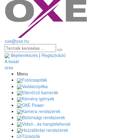
oxe@oxe.hu
Bejelentkezés
|
Regisztráció
A kosár
üres
Menu
Fotócsapdák
Vadászoptika
Ellenőrző kamerák
Kémény igények
OXE Power
Kamera rendszerek
Biztonsági rendszerek
Videó-, és hangtelefonok
Hozzáférési rendszerek
Tűzjelzők