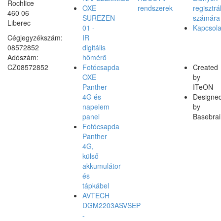
Rochlice
OXE
rendszerek
regisztrá
460 06
SUREZEN
számára
Liberec
01 -
Kapcsola
Cégjegyzékszám:
IR
08572852
digitális
Adószám:
hőmérő
CZ08572852
Fotócsapda
Created
OXE
by
Panther
ITeON
4G és
Designe
napelem
by
panel
Basebrai
Fotócsapda
Panther
4G,
külső
akkumulátor
és
tápkábel
AVTECH
DGM2203ASVSEP
-