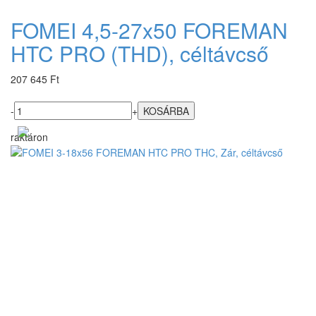
FOMEI 4,5-27x50 FOREMAN
HTC PRO (THD), céltávcső
207 645 Ft
-
+
raktáron