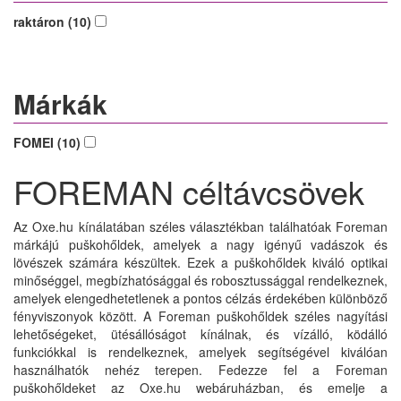
raktáron (10)
Márkák
FOMEI (10)
FOREMAN céltávcsövek
Az Oxe.hu kínálatában széles választékban találhatóak Foreman
márkájú puškohőldek, amelyek a nagy igényű vadászok és
lövészek számára készültek. Ezek a puškohőldek kiváló optikai
minőséggel, megbízhatósággal és robosztussággal rendelkeznek,
amelyek elengedhetetlenek a pontos célzás érdekében különböző
fényviszonyok között. A Foreman puškohőldek széles nagyítási
lehetőségeket, ütésállóságot kínálnak, és vízálló, ködálló
funkciókkal is rendelkeznek, amelyek segítségével kiválóan
használhatók nehéz terepen. Fedezze fel a Foreman
puškohőldeket az Oxe.hu webáruházban, és emelje a