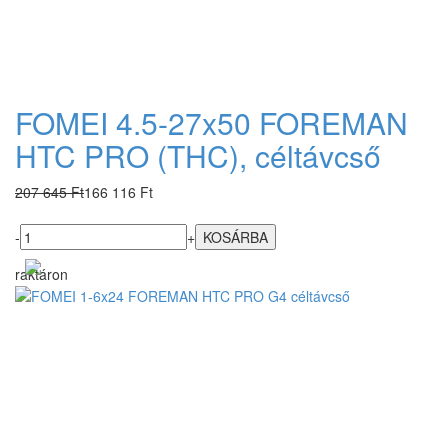
FOMEI 4.5-27x50 FOREMAN
HTC PRO (THC), céltávcső
207 645 Ft
166 116 Ft
-
+
raktáron