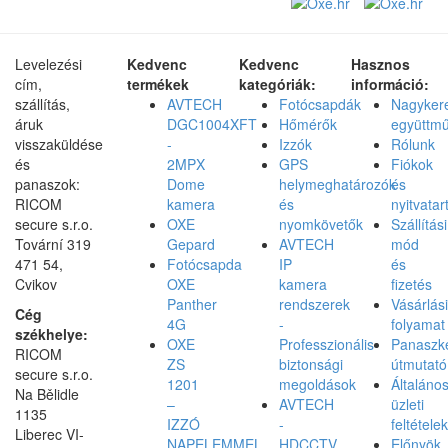
Levelezési
Kedvenc
Kedvenc
Hasznos
cím,
termékek
kategóriák:
információ:
szállítás,
AVTECH
Fotócsapdák
Nagyker
áruk
DGC1004XFT
Hőmérők
együttm
visszaküldése
-
Izzók
Rólunk
és
2MPX
GPS
Fiókok
panaszok:
Dome
helymeghatározók
és
RICOM
kamera
és
nyitvatar
secure s.r.o.
OXE
nyomkövetők
Szállítási
Tovární 319
Gepard
AVTECH
mód
471 54,
Fotócsapda
IP
és
Cvikov
OXE
kamera
fizetés
Panther
rendszerek
Vásárlási
Cég
4G
-
folyamat
székhelye:
OXE
Professzionális
Panaszke
RICOM
ZS
biztonsági
útmutató
secure s.r.o.
1201
megoldások
Általáno
Na Bělidle
–
AVTECH
üzleti
1135
IZZÓ
-
feltételek
Liberec VI-
NAPELEMMEL
HDCCTV
Előnyök