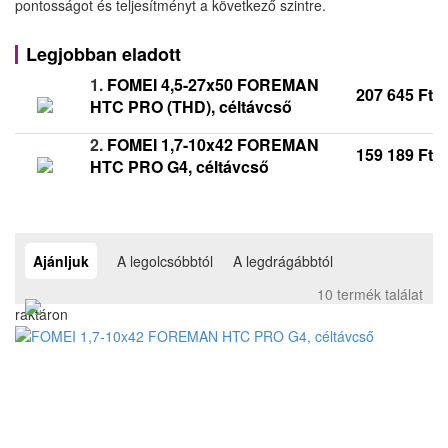
pontosságot és teljesítményt a következő szintre.
Legjobban eladott
1.
FOMEI 4,5-27x50 FOREMAN
207 645 Ft
HTC PRO (THD), céltávcső
2.
FOMEI 1,7-10x42 FOREMAN
159 189 Ft
HTC PRO G4, céltávcső
Ajánljuk
A legolcsóbbtól
A legdrágábbtól
10 termék találat
raktáron