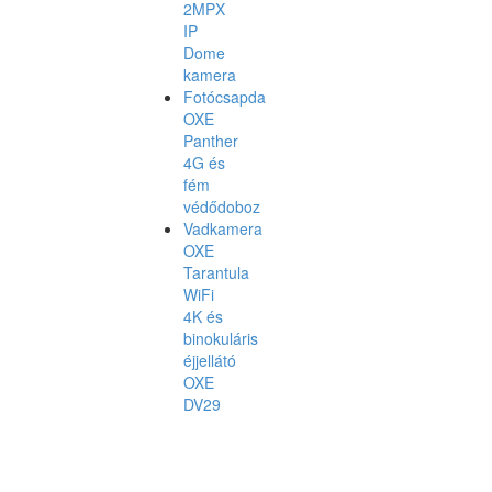
2MPX
IP
Dome
kamera
Fotócsapda
OXE
Panther
4G és
fém
védődoboz
Vadkamera
OXE
Tarantula
WiFi
4K és
binokuláris
éjjellátó
OXE
DV29