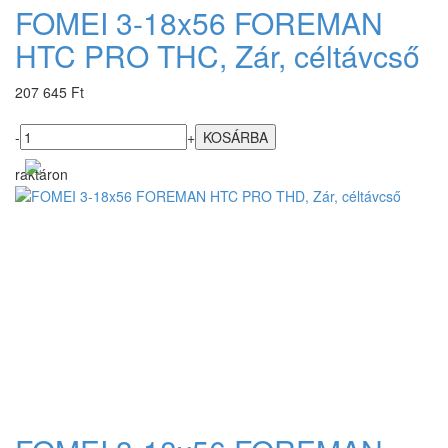
FOMEI 3-18x56 FOREMAN
HTC PRO THC, Zár, céltávcső
207 645 Ft
-
+
raktáron