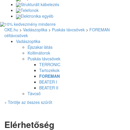
Strukturált kábelezés
Telefonok
Elektronika egyéb
OXE.hu
>
Vadászoptika
>
Puskás távcsövek
>
FOREMAN
céltávcsövek
Vadászoptika
Éjszakai látás
Kollimátorok
Puskás távcsövek
TERRONIC
Tartozékok
FOREMAN
BEATER I
BEATER II
Távcső
× Törölje az összes szűrőt
Elérhetőség