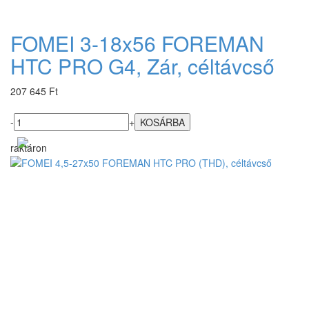
FOMEI 3-18x56 FOREMAN
HTC PRO G4, Zár, céltávcső
207 645 Ft
-
+
raktáron