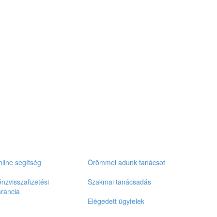
line segítség
Örömmel adunk tanácsot
nzvisszafizetési
Szakmai tanácsadás
rancia
Elégedett ügyfelek