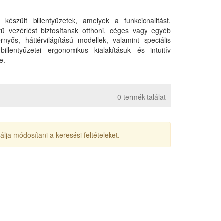
készült billentyűzetek, amelyek a funkcionalitást,
ű vezérlést biztosítanak otthoni, céges vagy egyéb
yős, háttérvilágítású modellek, valamint speciális
llentyűzetei ergonomikus kialakításuk és intuitív
e.
0 termék találat
lja módosítani a keresési feltételeket.