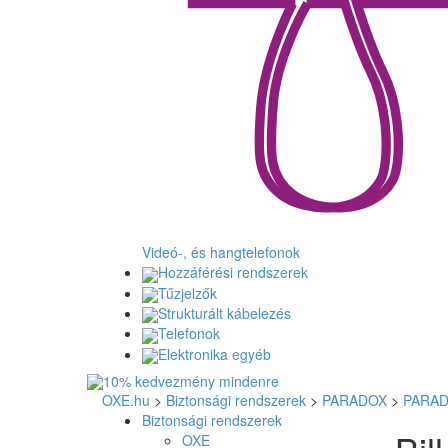
Videó-, és hangtelefonok
Hozzáférési rendszerek
Tűzjelzők
Strukturált kábelezés
Telefonok
Elektronika egyéb
OXE.hu
>
Biztonsági rendszerek
>
PARADOX
>
PARAD
Biztonsági rendszerek
OXE