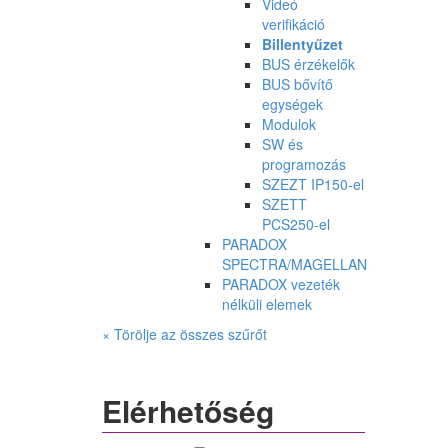
Videó
verifikáció
Billentyűzet
BUS érzékelők
BUS bővítő
egységek
Modulok
SW és
programozás
SZEZT IP150-el
SZETT
PCS250-el
PARADOX
SPECTRA/MAGELLAN
PARADOX vezeték
nélküli elemek
× Törölje az összes szűrőt
Elérhetőség