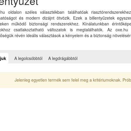
lentyűzet
hu oldalon széles választékban találhatóak riasztórendszerekhez 
atóságot és modern dizájnt ötvözik. Ezek a billentyűzetek egyszer
neken működő biztonsági rendszerekhez. Kínálatunkban érintőképern
okhoz csatlakoztatható változatok is megtalálhatók. Az oxe.hu bi
őségük révén ideális választások a kényelem és a biztonság növelésér
juk
A legolcsóbbtól
A legdrágábbtól
Jelenleg egyetlen termék sem felel meg a kritériumoknak. Próbá