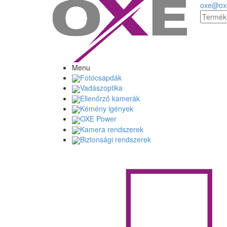
oxe@ox
Menu
Fotócsapdák
Vadászoptika
Ellenőrző kamerák
Kémény igények
OXE Power
Kamera rendszerek
Biztonsági rendszerek