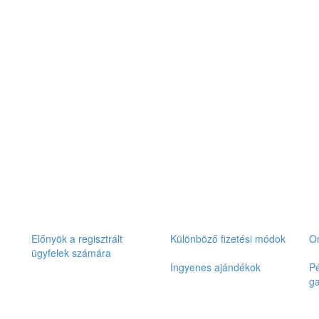
Előnyök a regisztrált
Különböző fizetési módok
On
ügyfelek számára
Ingyenes ajándékok
Pé
ga