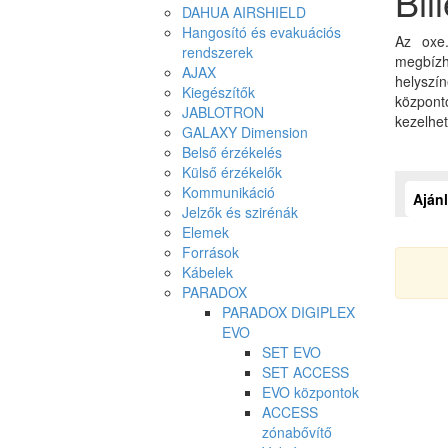
Bil
DAHUA AIRSHIELD
Hangosító és evakuációs
Az oxe.
rendszerek
megbízh
AJAX
helyszí
Kiegészítők
központ
JABLOTRON
kezelhet
GALAXY Dimension
Belső érzékelés
Külső érzékelők
Kommunikáció
Ajánl
Jelzők és szirénák
Elemek
Források
Kábelek
PARADOX
PARADOX DIGIPLEX
EVO
SET EVO
SET ACCESS
EVO központok
ACCESS
zónabővítő