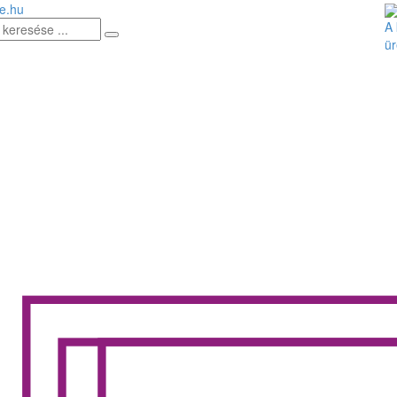
e.hu
A 
ür