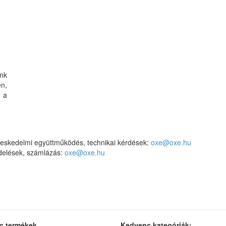
nk
n,
 a
eskedelmi együttműködés, technikai kérdések:
oxe@oxe.hu
elések, számlázás:
oxe@oxe.hu
c termékek
Kedvenc kategóriák: