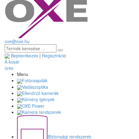
oxe@oxe.hu
Bejelentkezés
|
Regisztráció
A kosár
üres
Menu
Fotócsapdák
Vadászoptika
Ellenőrző kamerák
Kémény igények
OXE Power
Kamera rendszerek
Biztonsági rendszerek