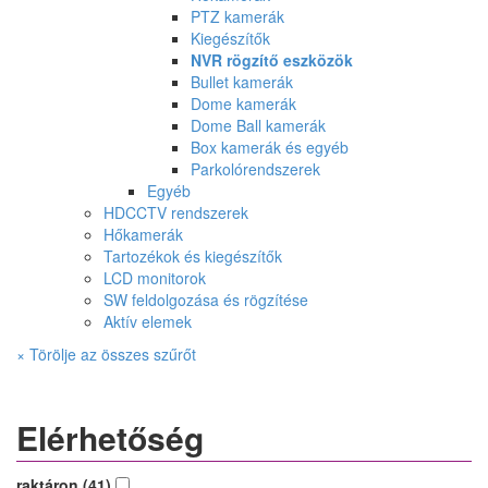
PTZ kamerák
Kiegészítők
NVR rögzítő eszközök
Bullet kamerák
Dome kamerák
Dome Ball kamerák
Box kamerák és egyéb
Parkolórendszerek
Egyéb
HDCCTV rendszerek
Hőkamerák
Tartozékok és kiegészítők
LCD monitorok
SW feldolgozása és rögzítése
Aktív elemek
× Törölje az összes szűrőt
Elérhetőség
raktáron (41)