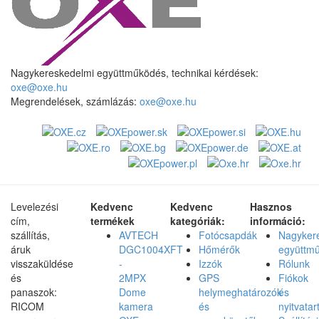
Nagykereskedelmi együttműködés, technikai kérdések:
oxe@oxe.hu
Megrendelések, számlázás:
oxe@oxe.hu
Levelezési
Kedvenc
Kedvenc
Hasznos
cím,
termékek
kategóriák:
információ:
szállítás,
AVTECH
Fotócsapdák
Nagyker
áruk
DGC1004XFT
Hőmérők
együttm
visszaküldése
-
Izzók
Rólunk
és
2MPX
GPS
Fiókok
panaszok:
Dome
helymeghatározók
és
RICOM
kamera
és
nyitvatar