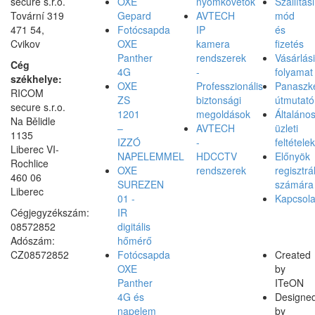
secure s.r.o.
OXE
nyomkövetők
Szállítási
Tovární 319
Gepard
AVTECH
mód
471 54,
Fotócsapda
IP
és
Cvikov
OXE
kamera
fizetés
Panther
rendszerek
Vásárlási
Cég
4G
-
folyamat
székhelye:
OXE
Professzionális
Panaszke
RICOM
ZS
biztonsági
útmutató
secure s.r.o.
1201
megoldások
Általáno
Na Bělidle
–
AVTECH
üzleti
1135
IZZÓ
-
feltételek
Liberec VI-
NAPELEMMEL
HDCCTV
Előnyök
Rochlice
OXE
rendszerek
regisztrá
460 06
SUREZEN
számára
Liberec
01 -
Kapcsola
Cégjegyzékszám:
IR
08572852
digitális
Adószám:
hőmérő
CZ08572852
Fotócsapda
Created
OXE
by
Panther
ITeON
4G és
Designe
napelem
by