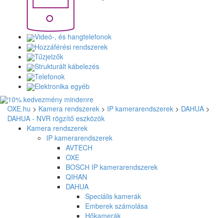
Videó-, és hangtelefonok
Hozzáférési rendszerek
Tűzjelzők
Strukturált kábelezés
Telefonok
Elektronika egyéb
OXE.hu
>
Kamera rendszerek
>
IP kamerarendszerek
>
DAHUA
>
DAHUA - NVR rögzítő eszközök
Kamera rendszerek
IP kamerarendszerek
AVTECH
OXE
BOSCH IP kamerarendszerek
QIHAN
DAHUA
Speciális kamerák
Emberek számolása
Hőkamerák