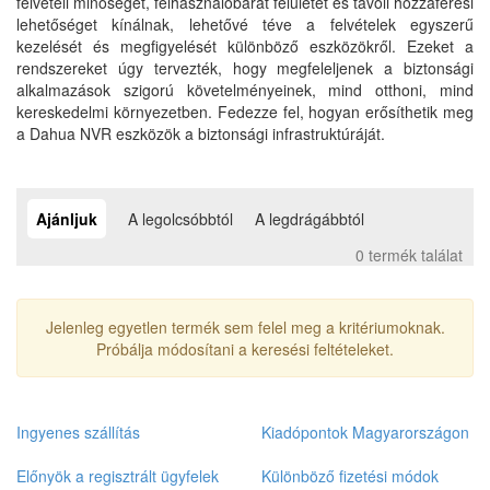
felvételi minőséget, felhasználóbarát felületet és távoli hozzáférési
lehetőséget kínálnak, lehetővé téve a felvételek egyszerű
kezelését és megfigyelését különböző eszközökről. Ezeket a
rendszereket úgy tervezték, hogy megfeleljenek a biztonsági
alkalmazások szigorú követelményeinek, mind otthoni, mind
kereskedelmi környezetben. Fedezze fel, hogyan erősíthetik meg
a Dahua NVR eszközök a biztonsági infrastruktúráját.
Ajánljuk
A legolcsóbbtól
A legdrágábbtól
0 termék találat
Jelenleg egyetlen termék sem felel meg a kritériumoknak.
Próbálja módosítani a keresési feltételeket.
Ingyenes szállítás
Kiadópontok Magyarországon
Előnyök a regisztrált ügyfelek
Különböző fizetési módok