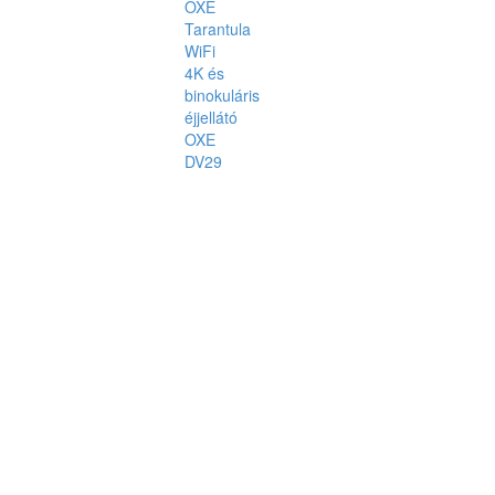
OXE
Tarantula
WiFi
4K és
binokuláris
éjjellátó
OXE
DV29