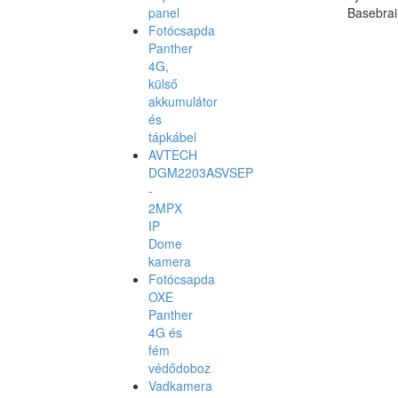
panel
Basebrai
Fotócsapda
Panther
4G,
külső
akkumulátor
és
tápkábel
AVTECH
DGM2203ASVSEP
-
2MPX
IP
Dome
kamera
Fotócsapda
OXE
Panther
4G és
fém
védődoboz
Vadkamera