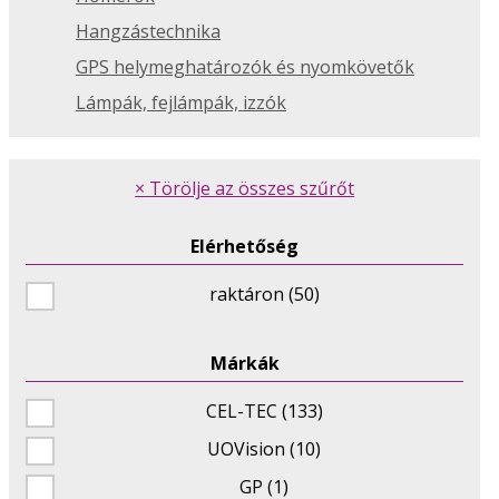
Hangzástechnika
GPS helymeghatározók és nyomkövetők
Lámpák, fejlámpák, izzók
× Törölje az összes szűrőt
Elérhetőség
raktáron (50)
Márkák
CEL-TEC (133)
UOVision (10)
GP (1)