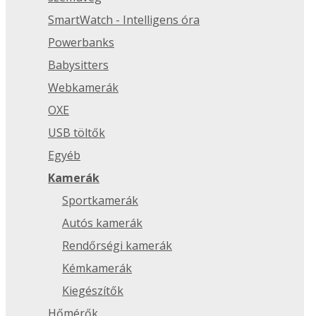
SmartWatch - Intelligens óra
Powerbanks
Babysitters
Webkamerák
OXE
USB töltők
Egyéb
Kamerák
Sportkamerák
Autós kamerák
Rendőrségi kamerák
Kémkamerák
Kiegészítők
Hőmérők