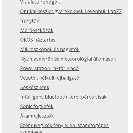
Víz alatti robogók
Optikai készlet gyerekeknek Levenhuk LabZZ
Iránytűk
Mérőeszközök
OKOS háztartás
Mikroszkópok és nagyítók
Nyomásmérők és meteorológiai állomások
Powerstation raktár eladó
Vezeték nélküli fejhallgató
Késkészletek
Intelligens bluetooth kerékpáros sisak
Sonic fogkefék
Áramfejlesztők
Szemüveg kék fény ellen, számítógépes
szemüveg