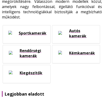
megörökítésére. Válasszon modern modellek közül,
amelyek nagy felbontással, éjjellátó funkcióval és
intelligens technológiákkal biztosítják a megbízható
működést.
Autós
Sportkamerák
kamerák
Rendőrségi
Kémkamerák
kamerák
Kiegészítők
Legjobban eladott