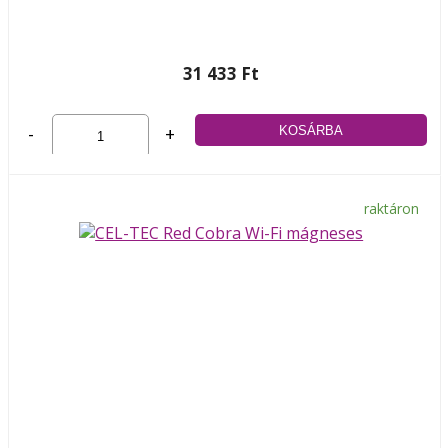
31 433 Ft
-
+
raktáron