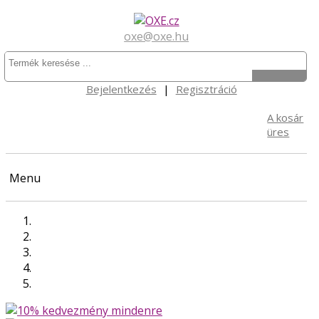
oxe@oxe.hu
Bejelentkezés
|
Regisztráció
A kosár
üres
Menu