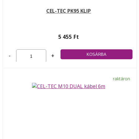
CEL-TEC PK95 KLIP
5 455 Ft
-
+
raktáron