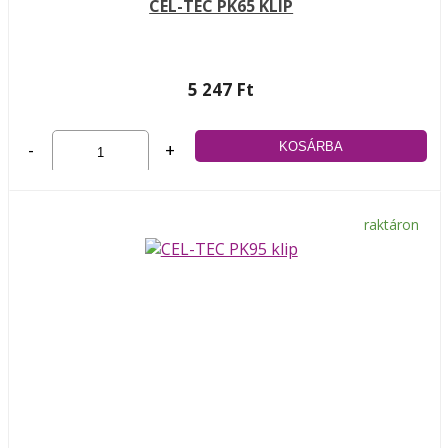
CEL-TEC PK65 KLIP
5 247 Ft
-
+
raktáron