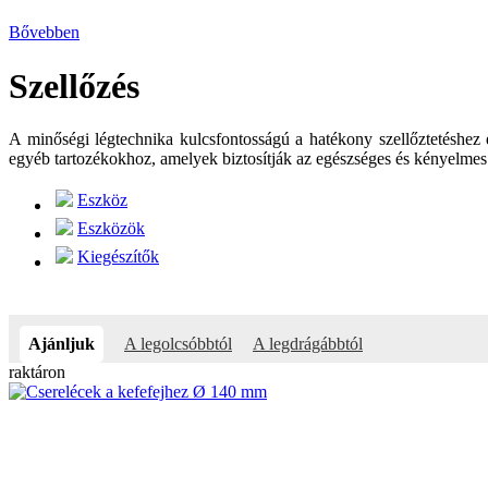
Bővebben
Szellőzés
A minőségi légtechnika kulcsfontosságú a hatékony szellőztetéshez 
egyéb tartozékokhoz, amelyek biztosítják az egészséges és kényelme
Eszköz
Eszközök
Kiegészítők
Ajánljuk
A legolcsóbbtól
A legdrágábbtól
raktáron