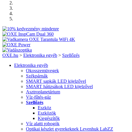
OXE.hu
>
Elektronika egyéb
>
Szellőzés
Elektronika egyéb
Okosszemüvegek
Székpárnák
SMART sapkák LED kijelzővel
SMART hátizsákok LED kijelzővel
Asztroplanetárium
Víz-fűtés-gáz
Szellőzés
Eszköz
Eszközök
Kiegészítők
Víz alatti robogók
Optikai készlet gyerekeknek Levenhuk LabZZ