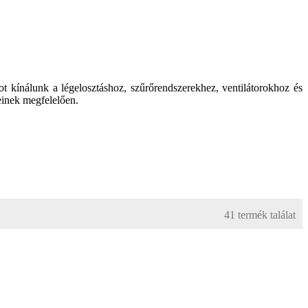
t kínálunk a légelosztáshoz, szűrőrendszerekhez, ventilátorokhoz és
einek megfelelően.
41 termék találat