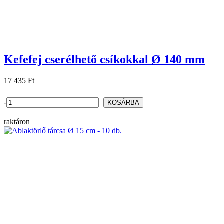
Kefefej cserélhető csíkokkal Ø 140 mm
17 435 Ft
-
+
raktáron