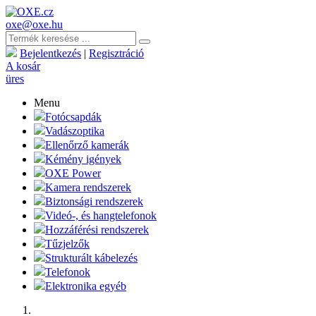
oxe@oxe.hu
Bejelentkezés
|
Regisztráció
A kosár
üres
Menu
Fotócsapdák
Vadászoptika
Ellenőrző kamerák
Kémény igények
OXE Power
Kamera rendszerek
Biztonsági rendszerek
Videó-, és hangtelefonok
Hozzáférési rendszerek
Tűzjelzők
Strukturált kábelezés
Telefonok
Elektronika egyéb