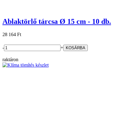
Ablaktörlő tárcsa Ø 15 cm - 10 db.
28 164 Ft
-
+
raktáron