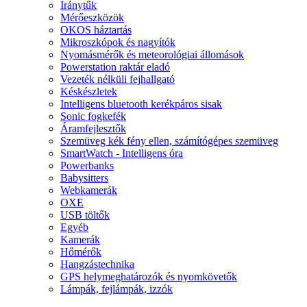
Iránytűk
Mérőeszközök
OKOS háztartás
Mikroszkópok és nagyítók
Nyomásmérők és meteorológiai állomások
Powerstation raktár eladó
Vezeték nélküli fejhallgató
Késkészletek
Intelligens bluetooth kerékpáros sisak
Sonic fogkefék
Áramfejlesztők
Szemüveg kék fény ellen, számítógépes szemüveg
SmartWatch - Intelligens óra
Powerbanks
Babysitters
Webkamerák
OXE
USB töltők
Egyéb
Kamerák
Hőmérők
Hangzástechnika
GPS helymeghatározók és nyomkövetők
Lámpák, fejlámpák, izzók