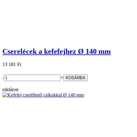
Cserelécek a kefefejhez Ø 140 mm
13 181 Ft
-
+
raktáron