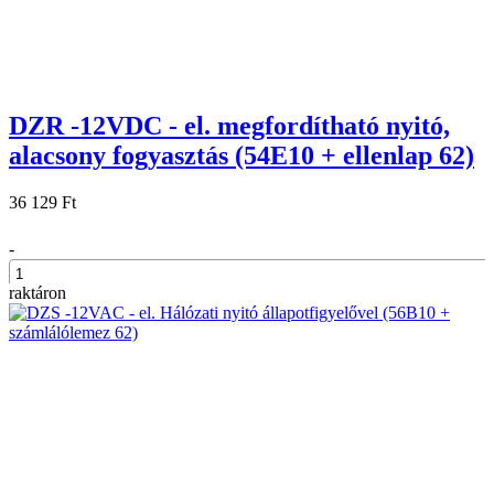
DZR -12VDC - el. megfordítható nyitó,
alacsony fogyasztás (54E10 + ellenlap 62)
36 129 Ft
-
raktáron
+