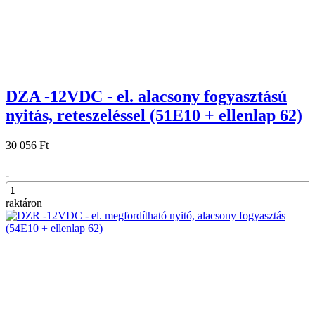
DZA -12VDC - el. alacsony fogyasztású
nyitás, reteszeléssel (51E10 + ellenlap 62)
30 056 Ft
-
raktáron
+