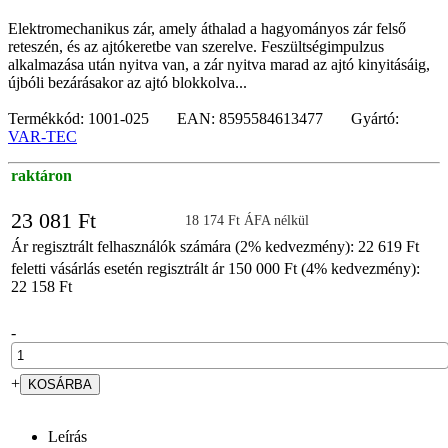
Elektromechanikus zár, amely áthalad a hagyományos zár felső
reteszén, és az ajtókeretbe van szerelve. Feszültségimpulzus
alkalmazása után nyitva van, a zár nyitva marad az ajtó kinyitásáig,
újbóli bezárásakor az ajtó blokkolva...
Termékkód: 1001-025 EAN: 8595584613477 Gyártó:
VAR-TEC
raktáron
23 081 Ft
18 174 Ft ÁFA nélkül
Ár regisztrált felhasználók számára (2% kedvezmény): 22 619 Ft
feletti vásárlás esetén regisztrált ár 150 000 Ft (4% kedvezmény):
22 158 Ft
-
+
Leírás