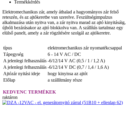
Termékkérdés
Elektromechanikus zár, amely áthalad a hagyományos zár felső
reteszén, és az ajtókeretbe van szerelve. Feszültségimpulzus
alkalmazása után nyitva van, a zár nyitva marad az ajtó kinyitásáig,
újbóli bezárásakor az ajtó blokkolva van. A szállítás tartalmaz egy
elülső panelt, amely a zár rögzítésére szolgál az ajtókeretre.
típus
elektromechanikus zár nyomatékcsappal
Tápegység
6 - 14 V AC / DC
A jelenlegi felhasználás
-6/12/14 V AC (0,5 / 1 / 1,2 A)
A jelenlegi felhasználás
-6/12/14 V DC (0,7 / 1,4 / 1,6 A)
Ajtózár nyitási ideje
hogy kinyissa az ajtót
Előlap
a szállítmány része
KEDVENC TERMÉKEK
raktáron