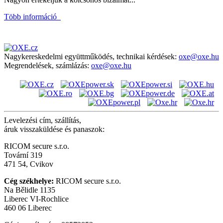
Több információ
Nagykereskedelmi együttműködés, technikai kérdések:
oxe@oxe.hu
Megrendelések, számlázás:
oxe@oxe.hu
Levelezési cím, szállítás,
áruk visszaküldése és panaszok:
RICOM secure s.r.o.
Tovární 319
471 54, Cvikov
Cég székhelye:
RICOM secure s.r.o.
Na Bělidle 1135
Liberec VI-Rochlice
460 06 Liberec