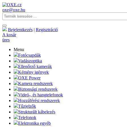
oxe@oxe.hu
Bejelentkezés
|
Regisztráció
A kosár
üres
Menu
Fotócsapdák
Vadászoptika
Ellenőrző kamerák
Kémény igények
OXE Power
Kamera rendszerek
Biztonsági rendszerek
Videó-, és hangtelefonok
Hozzáférési rendszerek
Tűzjelzők
Strukturált kábelezés
Telefonok
Elektronika egyéb