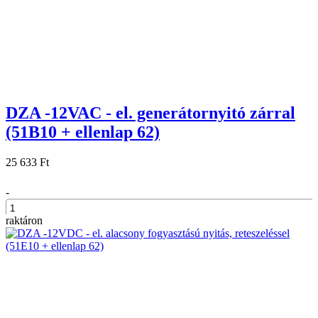
DZA -12VAC - el. generátornyitó zárral
(51B10 + ellenlap 62)
25 633 Ft
-
raktáron
+