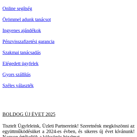
Online segítség
Örömmel adunk tanácsot
Ingyenes ajándékok
Pénzvisszafizetési garancia
Szakmai tanácsadás
Elégedett ügyfelek
Gyors szállítás
Széles választék
BOLDOG ÚJ ÉVET 2025
Tisztelt Ügyfeleink, Üzleti Partnereink! Szeretnénk megköszönni az
együttműködésüket a 2024-es évben, és sikeres új évet kívánunk!
Nagyon értékeljük a kölcsönös bizalmat...