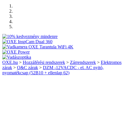
OXE.hu
>
Hozzáférési rendszerek
>
Zárrendszerek
>
Elektromos
zárak
>
O&C zárak
>
DZM -12VACDC - el. AC nyitó,
nyomatékcsap (52B10 + ellenlap 62)