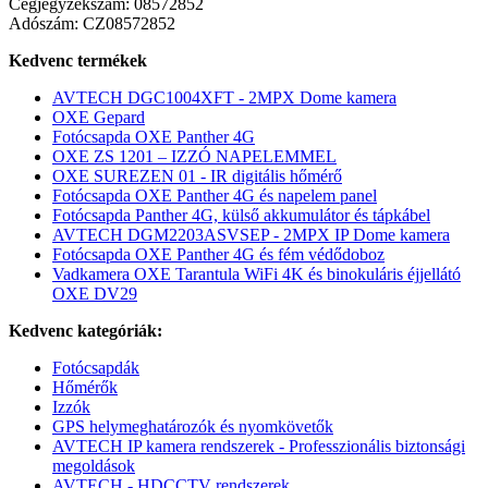
Cégjegyzékszám: 08572852
Adószám: CZ08572852
Kedvenc termékek
AVTECH DGC1004XFT - 2MPX Dome kamera
OXE Gepard
Fotócsapda OXE Panther 4G
OXE ZS 1201 – IZZÓ NAPELEMMEL
OXE SUREZEN 01 - IR digitális hőmérő
Fotócsapda OXE Panther 4G és napelem panel
Fotócsapda Panther 4G, külső akkumulátor és tápkábel
AVTECH DGM2203ASVSEP - 2MPX IP Dome kamera
Fotócsapda OXE Panther 4G és fém védődoboz
Vadkamera OXE Tarantula WiFi 4K és binokuláris éjjellátó
OXE DV29
Kedvenc kategóriák:
Fotócsapdák
Hőmérők
Izzók
GPS helymeghatározók és nyomkövetők
AVTECH IP kamera rendszerek - Professzionális biztonsági
megoldások
AVTECH - HDCCTV rendszerek