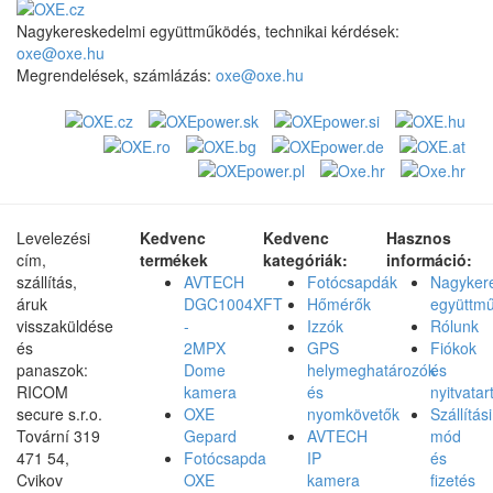
Nagykereskedelmi együttműködés, technikai kérdések:
oxe@oxe.hu
Megrendelések, számlázás:
oxe@oxe.hu
Levelezési
Kedvenc
Kedvenc
Hasznos
cím,
termékek
kategóriák:
információ:
szállítás,
AVTECH
Fotócsapdák
Nagyker
áruk
DGC1004XFT
Hőmérők
együttm
visszaküldése
-
Izzók
Rólunk
és
2MPX
GPS
Fiókok
panaszok:
Dome
helymeghatározók
és
RICOM
kamera
és
nyitvatar
secure s.r.o.
OXE
nyomkövetők
Szállítási
Tovární 319
Gepard
AVTECH
mód
471 54,
Fotócsapda
IP
és
Cvikov
OXE
kamera
fizetés