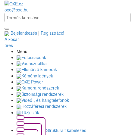
oxe@oxe.hu
Bejelentkezés
|
Regisztráció
A kosár
üres
Menu
Fotócsapdák
Vadászoptika
Ellenőrző kamerák
Kémény igények
OXE Power
Kamera rendszerek
Biztonsági rendszerek
Videó-, és hangtelefonok
Hozzáférési rendszerek
Tűzjelzők
Strukturált kábelezés