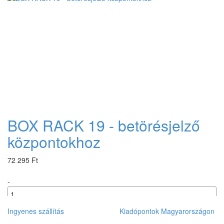
BOX RACK 19 - betörésjelző
központokhoz
72 295 Ft
-
+
Ingyenes szállítás
Kiadópontok Magyarországon