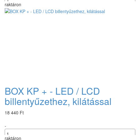
raktáron
+
BOX KP + - LED / LCD
billentyűzethez, kilátással
18 440 Ft
-
raktáron