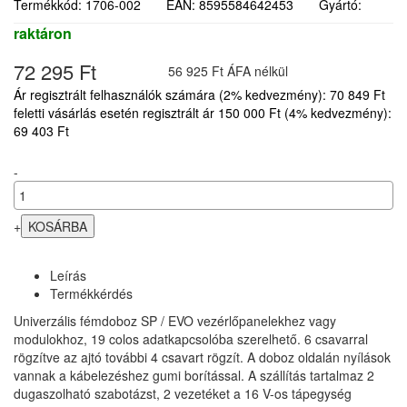
Termékkód: 1706-002 EAN: 8595584642453 Gyártó:
raktáron
72 295 Ft
56 925 Ft ÁFA nélkül
Ár regisztrált felhasználók számára (2% kedvezmény): 70 849 Ft
feletti vásárlás esetén regisztrált ár 150 000 Ft (4% kedvezmény):
69 403 Ft
-
+
Leírás
Termékkérdés
Univerzális fémdoboz SP / EVO vezérlőpanelekhez vagy
modulokhoz, 19 colos adatkapcsolóba szerelhető. 6 csavarral
rögzítve az ajtó további 4 csavart rögzít. A doboz oldalán nyílások
vannak a kábelezéshez gumi borítással. A szállítás tartalmaz 2
dugaszolható szabotázst, 2 vezetéket a 16 V-os tápegység