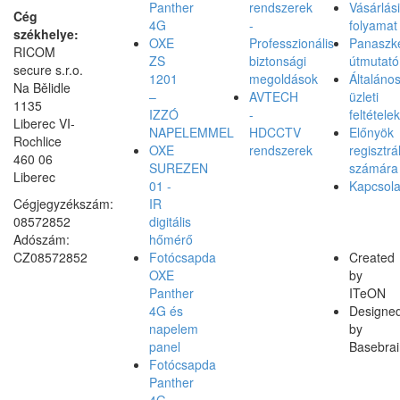
Panther
rendszerek
Vásárlási
Cég
4G
-
folyamat
székhelye:
OXE
Professzionális
Panaszke
RICOM
ZS
biztonsági
útmutató
secure s.r.o.
1201
megoldások
Általáno
Na Bělidle
–
AVTECH
üzleti
1135
IZZÓ
-
feltételek
Liberec VI-
NAPELEMMEL
HDCCTV
Előnyök
Rochlice
OXE
rendszerek
regisztrá
460 06
SUREZEN
számára
Liberec
01 -
Kapcsola
Cégjegyzékszám:
IR
08572852
digitális
Adószám:
hőmérő
CZ08572852
Fotócsapda
Created
OXE
by
Panther
ITeON
4G és
Designe
napelem
by
panel
Basebrai
Fotócsapda
Panther
4G,