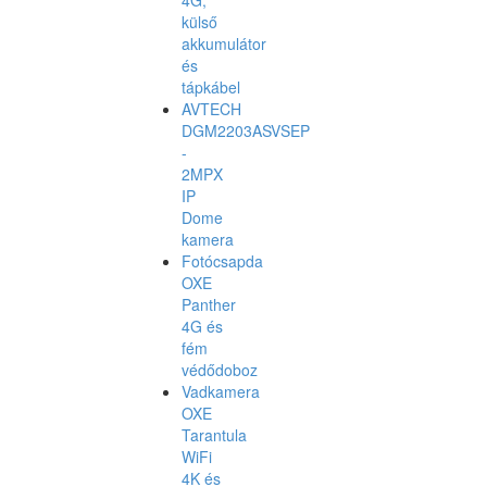
külső
akkumulátor
és
tápkábel
AVTECH
DGM2203ASVSEP
-
2MPX
IP
Dome
kamera
Fotócsapda
OXE
Panther
4G és
fém
védődoboz
Vadkamera
OXE
Tarantula
WiFi
4K és