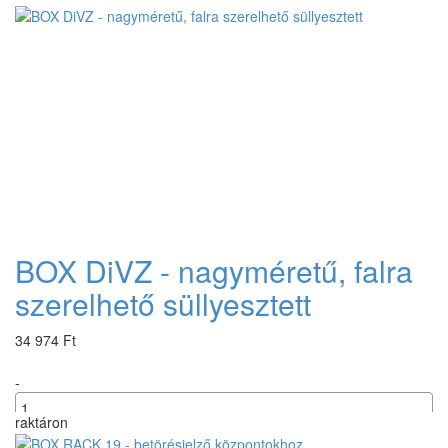
+
BOX DiVZ - nagyméretű, falra
szerelhető süllyesztett
34 974 Ft
-
raktáron
+