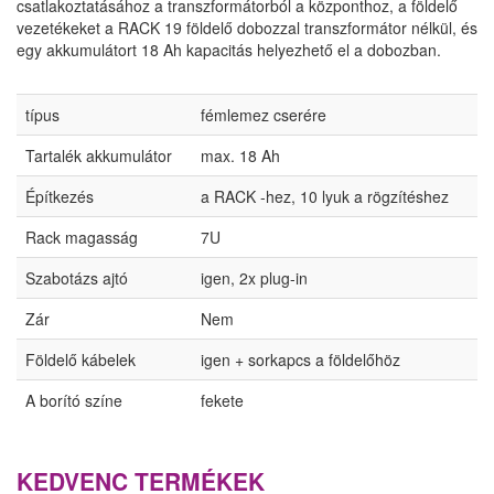
csatlakoztatásához a transzformátorból a központhoz, a földelő
vezetékeket a RACK 19 földelő dobozzal transzformátor nélkül, és
egy akkumulátort 18 Ah kapacitás helyezhető el a dobozban.
típus
fémlemez cserére
Tartalék akkumulátor
max. 18 Ah
Építkezés
a RACK -hez, 10 lyuk a rögzítéshez
Rack magasság
7U
Szabotázs ajtó
igen, 2x plug-in
Zár
Nem
Földelő kábelek
igen + sorkapcs a földelőhöz
A borító színe
fekete
KEDVENC TERMÉKEK