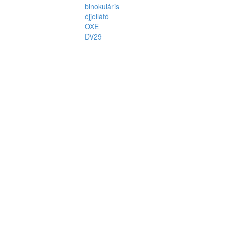
binokuláris
éjjellátó
OXE
DV29