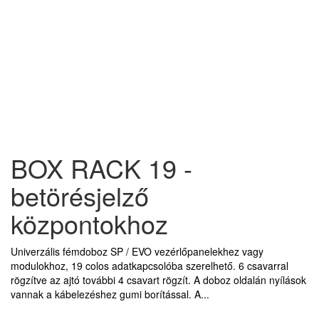
BOX RACK 19 -
betörésjelző
központokhoz
Univerzális fémdoboz SP / EVO vezérlőpanelekhez vagy
modulokhoz, 19 colos adatkapcsolóba szerelhető. 6 csavarral
rögzítve az ajtó további 4 csavart rögzít. A doboz oldalán nyílások
vannak a kábelezéshez gumi borítással. A...