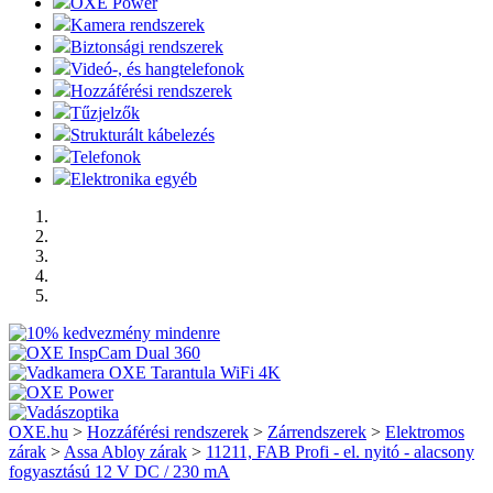
OXE Power
Kamera rendszerek
Biztonsági rendszerek
Videó-, és hangtelefonok
Hozzáférési rendszerek
Tűzjelzők
Strukturált kábelezés
Telefonok
Elektronika egyéb
OXE.hu
>
Hozzáférési rendszerek
>
Zárrendszerek
>
Elektromos
zárak
>
Assa Abloy zárak
>
11211, FAB Profi - el. nyitó - alacsony
fogyasztású 12 V DC / 230 mA