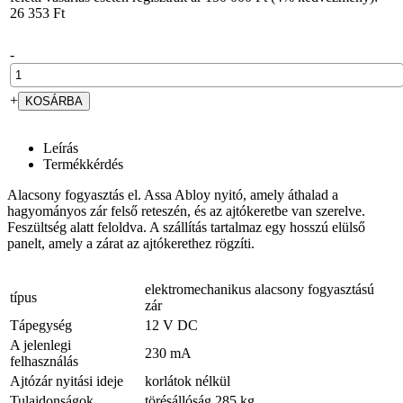
26 353 Ft
-
+
Leírás
Termékkérdés
Alacsony fogyasztás el. Assa Abloy nyitó, amely áthalad a
hagyományos zár felső reteszén, és az ajtókeretbe van szerelve.
Feszültség alatt feloldva. A szállítás tartalmaz egy hosszú elülső
panelt, amely a zárat az ajtókerethez rögzíti.
elektromechanikus alacsony fogyasztású
típus
zár
Tápegység
12 V DC
A jelenlegi
230 mA
felhasználás
Ajtózár nyitási ideje
korlátok nélkül
Tulajdonságok
törésállóság 285 kg