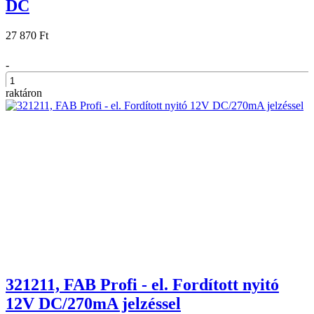
DC
27 870 Ft
-
raktáron
+
321211, FAB Profi - el. Fordított nyitó
12V DC/270mA jelzéssel