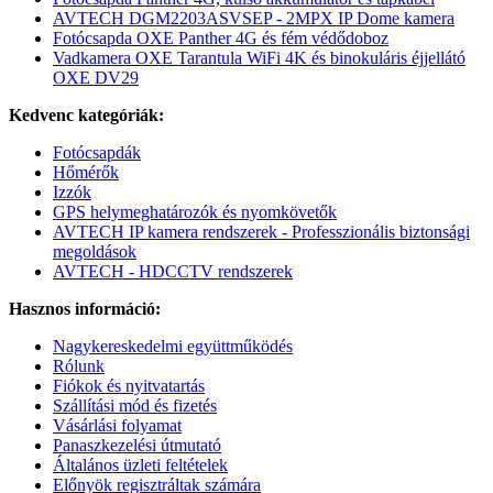
AVTECH DGM2203ASVSEP - 2MPX IP Dome kamera
Fotócsapda OXE Panther 4G és fém védődoboz
Vadkamera OXE Tarantula WiFi 4K és binokuláris éjjellátó
OXE DV29
Kedvenc kategóriák:
Fotócsapdák
Hőmérők
Izzók
GPS helymeghatározók és nyomkövetők
AVTECH IP kamera rendszerek - Professzionális biztonsági
megoldások
AVTECH - HDCCTV rendszerek
Hasznos információ:
Nagykereskedelmi együttműködés
Rólunk
Fiókok és nyitvatartás
Szállítási mód és fizetés
Vásárlási folyamat
Panaszkezelési útmutató
Általános üzleti feltételek
Előnyök regisztráltak számára