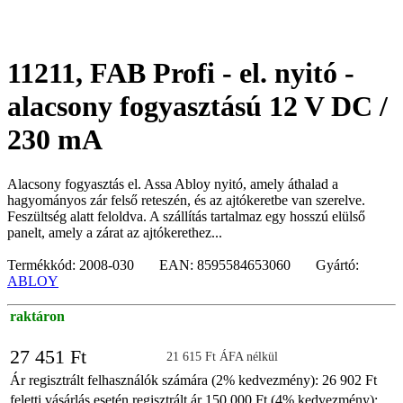
11211, FAB Profi - el. nyitó -
alacsony fogyasztású 12 V DC /
230 mA
Alacsony fogyasztás el. Assa Abloy nyitó, amely áthalad a
hagyományos zár felső reteszén, és az ajtókeretbe van szerelve.
Feszültség alatt feloldva. A szállítás tartalmaz egy hosszú elülső
panelt, amely a zárat az ajtókerethez...
Termékkód: 2008-030 EAN: 8595584653060 Gyártó:
ABLOY
raktáron
27 451 Ft
21 615 Ft ÁFA nélkül
Ár regisztrált felhasználók számára (2% kedvezmény): 26 902 Ft
feletti vásárlás esetén regisztrált ár 150 000 Ft (4% kedvezmény):