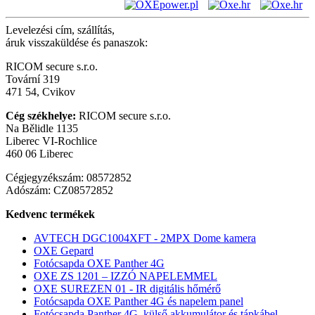
Levelezési cím, szállítás,
áruk visszaküldése és panaszok:
RICOM secure s.r.o.
Tovární 319
471 54, Cvikov
Cég székhelye:
RICOM secure s.r.o.
Na Bělidle 1135
Liberec VI-Rochlice
460 06 Liberec
Cégjegyzékszám: 08572852
Adószám: CZ08572852
Kedvenc termékek
AVTECH DGC1004XFT - 2MPX Dome kamera
OXE Gepard
Fotócsapda OXE Panther 4G
OXE ZS 1201 – IZZÓ NAPELEMMEL
OXE SUREZEN 01 - IR digitális hőmérő
Fotócsapda OXE Panther 4G és napelem panel
Fotócsapda Panther 4G, külső akkumulátor és tápkábel