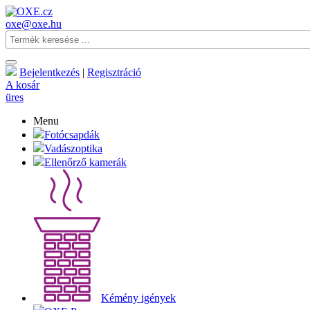
oxe@oxe.hu
Bejelentkezés
|
Regisztráció
A kosár
üres
Menu
Fotócsapdák
Vadászoptika
Ellenőrző kamerák
Kémény igények