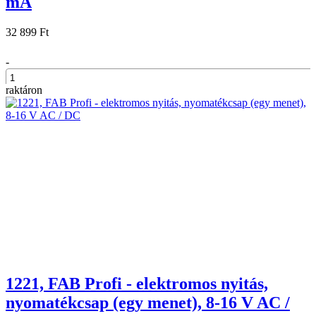
mA
32 899 Ft
-
raktáron
+
1221, FAB Profi - elektromos nyitás,
nyomatékcsap (egy menet), 8-16 V AC /