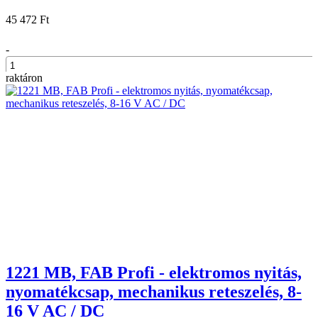
45 472 Ft
-
raktáron
+
1221 MB, FAB Profi - elektromos nyitás,
nyomatékcsap, mechanikus reteszelés, 8-
16 V AC / DC