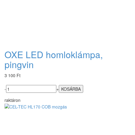
OXE LED homloklámpa,
pingvin
3 100 Ft
-
+
raktáron