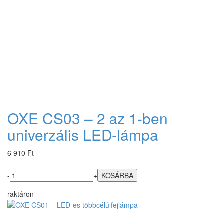
OXE CS03 – 2 az 1-ben
univerzális LED-lámpa
6 910 Ft
-
+
raktáron