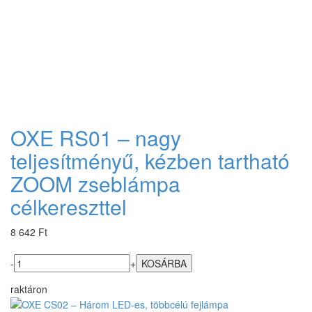
OXE RS01 – nagy
teljesítményű, kézben tartható
ZOOM zseblámpa
célkereszttel
8 642 Ft
-
+
raktáron