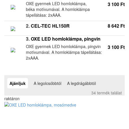
OXE gyermek LED homloklámpa,
3 100 Ft
béka motívumával. A homloklámpa
tápellátása: 2xAAA.
2.
CEL-TEC HL150R
8 642 Ft
3.
OXE LED homloklámpa, pingvin
OXE gyermek LED homloklámpa, pingvin
3 100 Ft
motívumával. A homloklámpa tápellátása:
2xAAA.
Ajánljuk
A legolcsóbbtól
A legdrágábbtól
34 termék találat
raktáron