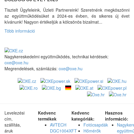
Tisztelt Ügyfeleink, Üzleti Partnereink! Szeretnénk megköszönni
az együttműködésüket a 2024-es évben, és sikeres új évet
kívánunk! Nagyon értékeljük a kölcsönös bizalmat...
Több információ
Nagykereskedelmi együttműködés, technikai kérdések:
oxe@oxe.hu
Megrendelések, számlázás:
oxe@oxe.hu
Levelezési
Kedvenc
Kedvenc
Hasznos
cím,
termékek
kategóriák:
információ:
szállítás,
AVTECH
Fotócsapdák
Nagyker
áruk
DGC1004XFT
Hőmérők
együttm