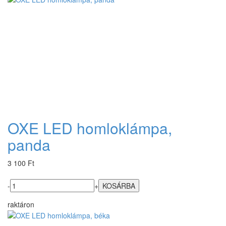
OXE LED homloklámpa,
panda
3 100 Ft
-
+
raktáron