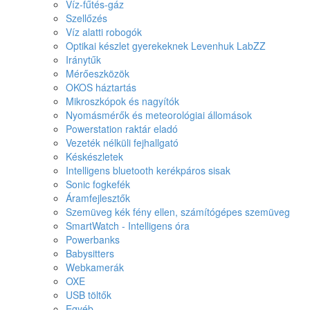
Víz-fűtés-gáz
Szellőzés
Víz alatti robogók
Optikai készlet gyerekeknek Levenhuk LabZZ
Iránytűk
Mérőeszközök
OKOS háztartás
Mikroszkópok és nagyítók
Nyomásmérők és meteorológiai állomások
Powerstation raktár eladó
Vezeték nélküli fejhallgató
Késkészletek
Intelligens bluetooth kerékpáros sisak
Sonic fogkefék
Áramfejlesztők
Szemüveg kék fény ellen, számítógépes szemüveg
SmartWatch - Intelligens óra
Powerbanks
Babysitters
Webkamerák
OXE
USB töltők
Egyéb