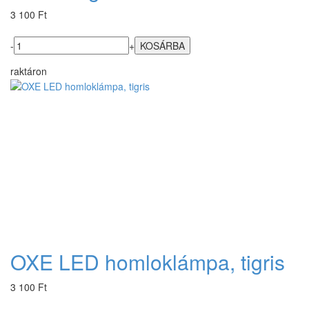
3 100 Ft
-
+
raktáron
OXE LED homloklámpa, tigris
3 100 Ft