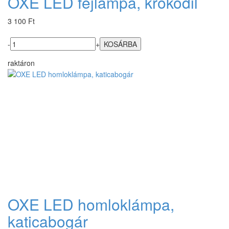
OXE LED fejlámpa, krokodil
3 100 Ft
-
+
raktáron
OXE LED homloklámpa,
katicabogár