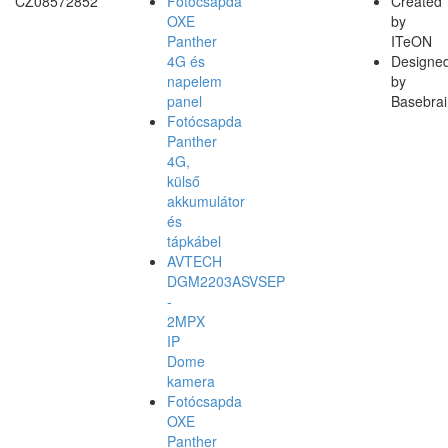
CZ08572852
Fotócsapda
Created
OXE
by
Panther
ITeON
4G és
Designe
napelem
by
panel
Basebrai
Fotócsapda
Panther
4G,
külső
akkumulátor
és
tápkábel
AVTECH
DGM2203ASVSEP
-
2MPX
IP
Dome
kamera
Fotócsapda
OXE
Panther