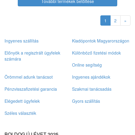
További termékek betöltése
1
2
»
Ingyenes szállítás
Kiadópontok Magyarországon
Előnyök a regisztrált ügyfelek
Különböző fizetési módok
számára
Online segítség
Örömmel adunk tanácsot
Ingyenes ajándékok
Pénzvisszafizetési garancia
Szakmai tanácsadás
Elégedett ügyfelek
Gyors szállítás
Széles választék
BOLDOG ÚJ ÉVET 2025