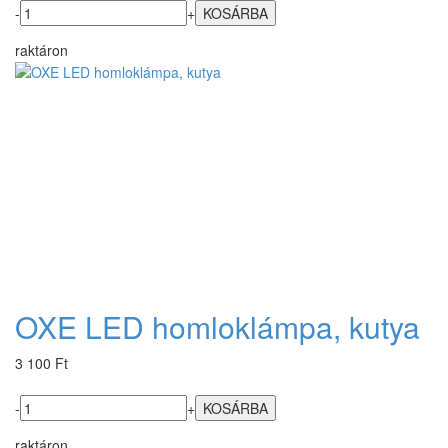
-
+
raktáron
OXE LED homloklámpa, kutya
3 100 Ft
-
+
raktáron