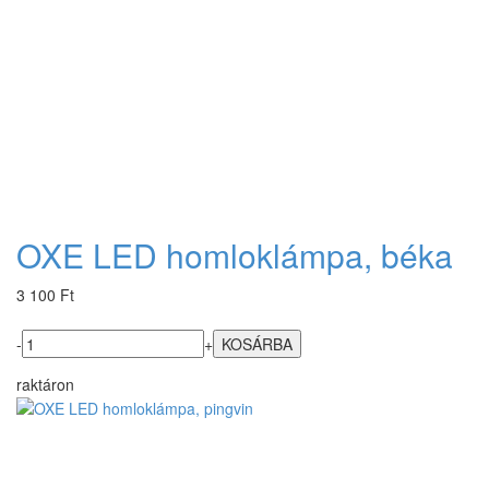
OXE LED homloklámpa, béka
3 100 Ft
-
+
raktáron