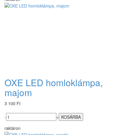
OXE LED homloklámpa,
majom
3 100 Ft
-
+
raktáron