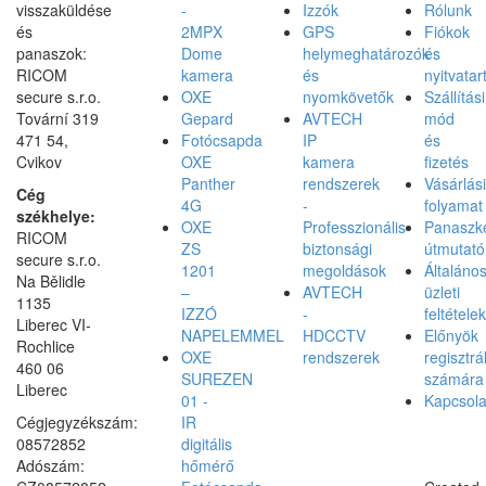
visszaküldése
-
Izzók
Rólunk
és
2MPX
GPS
Fiókok
panaszok:
Dome
helymeghatározók
és
RICOM
kamera
és
nyitvatar
secure s.r.o.
OXE
nyomkövetők
Szállítási
Tovární 319
Gepard
AVTECH
mód
471 54,
Fotócsapda
IP
és
Cvikov
OXE
kamera
fizetés
Panther
rendszerek
Vásárlási
Cég
4G
-
folyamat
székhelye:
OXE
Professzionális
Panaszke
RICOM
ZS
biztonsági
útmutató
secure s.r.o.
1201
megoldások
Általáno
Na Bělidle
–
AVTECH
üzleti
1135
IZZÓ
-
feltételek
Liberec VI-
NAPELEMMEL
HDCCTV
Előnyök
Rochlice
OXE
rendszerek
regisztrá
460 06
SUREZEN
számára
Liberec
01 -
Kapcsola
Cégjegyzékszám:
IR
08572852
digitális
Adószám:
hőmérő