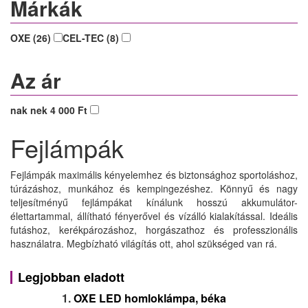
Márkák
OXE (26)
CEL-TEC (8)
Az ár
nak nek 4 000 Ft
Fejlámpák
Fejlámpák maximális kényelemhez és biztonsághoz sportoláshoz,
túrázáshoz, munkához és kempingezéshez. Könnyű és nagy
teljesítményű fejlámpákat kínálunk hosszú akkumulátor-
élettartammal, állítható fényerővel és vízálló kialakítással. Ideális
futáshoz, kerékpározáshoz, horgászathoz és professzionális
használatra. Megbízható világítás ott, ahol szükséged van rá.
Legjobban eladott
1.
OXE LED homloklámpa, béka