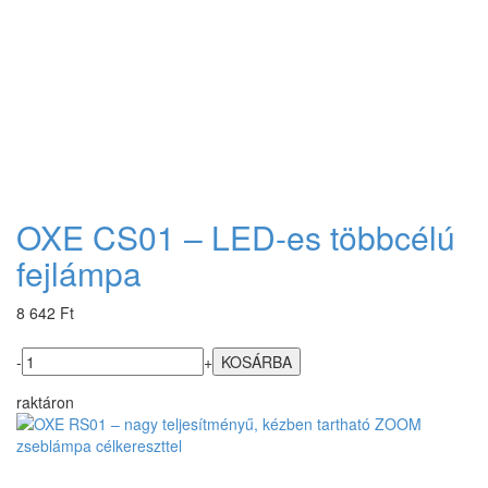
OXE CS01 – LED-es többcélú
fejlámpa
8 642 Ft
-
+
raktáron