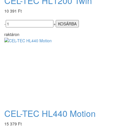
CEL-TEC HL1200 Twin
10 391 Ft
-
+
raktáron
CEL-TEC HL440 Motion
15 379 Ft