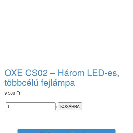
OXE CS02 – Három LED-es,
többcélú fejlámpa
9 508 Ft
-
+