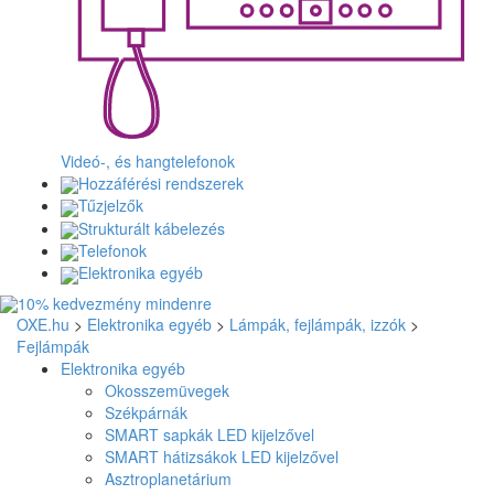
Videó-, és hangtelefonok
Hozzáférési rendszerek
Tűzjelzők
Strukturált kábelezés
Telefonok
Elektronika egyéb
OXE.hu
>
Elektronika egyéb
>
Lámpák, fejlámpák, izzók
>
Fejlámpák
Elektronika egyéb
Okosszemüvegek
Székpárnák
SMART sapkák LED kijelzővel
SMART hátizsákok LED kijelzővel
Asztroplanetárium