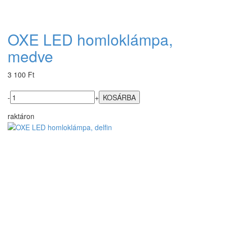
OXE LED homloklámpa,
medve
3 100 Ft
-
+
raktáron