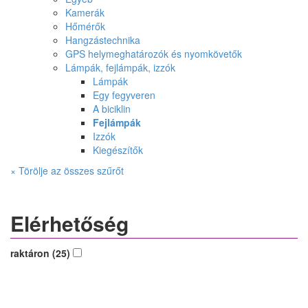
Kamerák
Hőmérők
Hangzástechnika
GPS helymeghatározók és nyomkövetők
Lámpák, fejlámpák, izzók
Lámpák
Egy fegyveren
A biciklin
Fejlámpák
Izzók
Kiegészítők
× Törölje az összes szűrőt
Elérhetőség
raktáron (25)