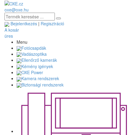
oxe@oxe.hu
Bejelentkezés
|
Regisztráció
A kosár
üres
Menu
Fotócsapdák
Vadászoptika
Ellenőrző kamerák
Kémény igények
OXE Power
Kamera rendszerek
Biztonsági rendszerek