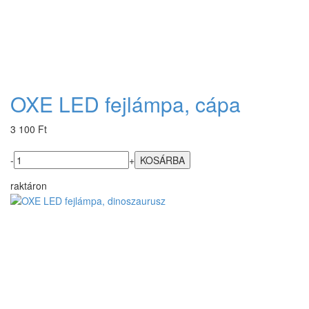
OXE LED fejlámpa, cápa
3 100 Ft
-
+
raktáron