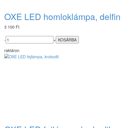
OXE LED homloklámpa, delfin
3 100 Ft
-
+
raktáron