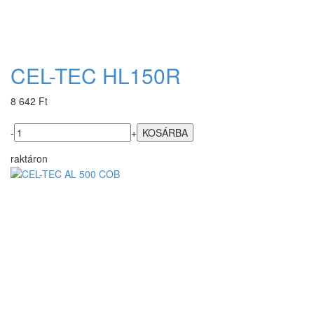
CEL-TEC HL150R
8 642 Ft
-
+
raktáron