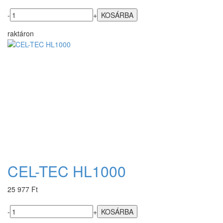
-
+
raktáron
CEL-TEC HL1000
25 977 Ft
-
+