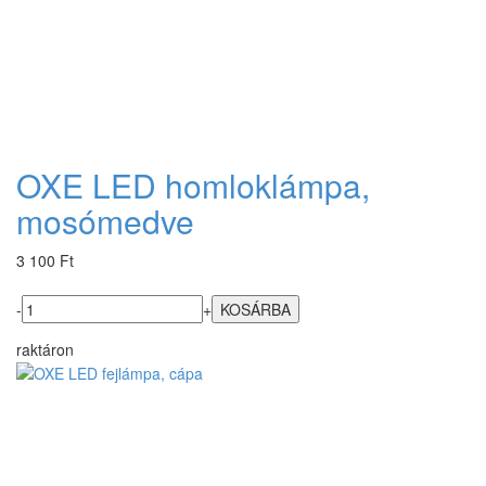
OXE LED homloklámpa,
mosómedve
3 100 Ft
-
+
raktáron