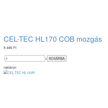
CEL-TEC HL170 COB mozgás
8 486 Ft
-
+
raktáron