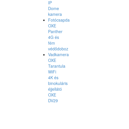
IP
Dome
kamera
Fotócsapda
OXE
Panther
4G és
fém
védődoboz
Vadkamera
OXE
Tarantula
WiFi
4K és
binokuláris
éjjellátó
OXE
DV29