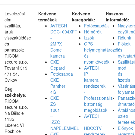
Levelezési
Kedvenc
Kedvenc
Hasznos
cím,
termékek
kategóriák:
információ:
szállítás,
AVTECH
Fotócsapdák
Nagyker
áruk
DGC1004XFT
Hőmérők
együttm
visszaküldése
-
Izzók
Rólunk
és
2MPX
GPS
Fiókok
panaszok:
Dome
helymeghatározók
és
RICOM
kamera
és
nyitvatar
secure s.r.o.
OXE
nyomkövetők
Szállítási
Tovární 319
Gepard
AVTECH
mód
471 54,
Fotócsapda
IP
és
Cvikov
OXE
kamera
fizetés
Panther
rendszerek
Vásárlási
Cég
4G
-
folyamat
székhelye:
OXE
Professzionális
Panaszke
RICOM
ZS
biztonsági
útmutató
secure s.r.o.
1201
megoldások
Általáno
Na Bělidle
–
AVTECH
üzleti
1135
IZZÓ
-
feltételek
Liberec VI-
NAPELEMMEL
HDCCTV
Előnyök
Rochlice
OXE
rendszerek
regisztrá