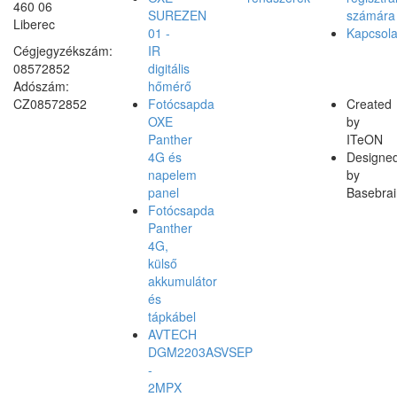
460 06
SUREZEN
számára
Liberec
01 -
Kapcsola
Cégjegyzékszám:
IR
08572852
digitális
Adószám:
hőmérő
CZ08572852
Fotócsapda
Created
OXE
by
Panther
ITeON
4G és
Designe
napelem
by
panel
Basebrai
Fotócsapda
Panther
4G,
külső
akkumulátor
és
tápkábel
AVTECH
DGM2203ASVSEP
-
2MPX