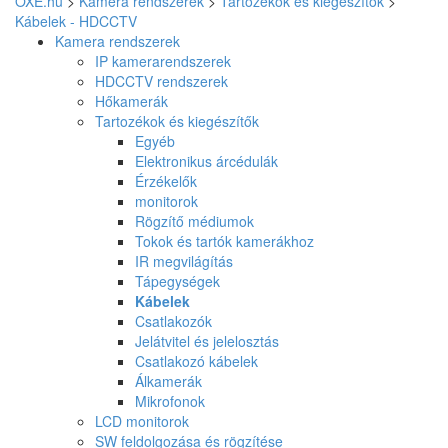
OXE.hu
>
Kamera rendszerek
>
Tartozékok és kiegészítők
>
Kábelek - HDCCTV
Kamera rendszerek
IP kamerarendszerek
HDCCTV rendszerek
Hőkamerák
Tartozékok és kiegészítők
Egyéb
Elektronikus árcédulák
Érzékelők
monitorok
Rögzítő médiumok
Tokok és tartók kamerákhoz
IR megvilágítás
Tápegységek
Kábelek
Csatlakozók
Jelátvitel és jelelosztás
Csatlakozó kábelek
Álkamerák
Mikrofonok
LCD monitorok
SW feldolgozása és rögzítése