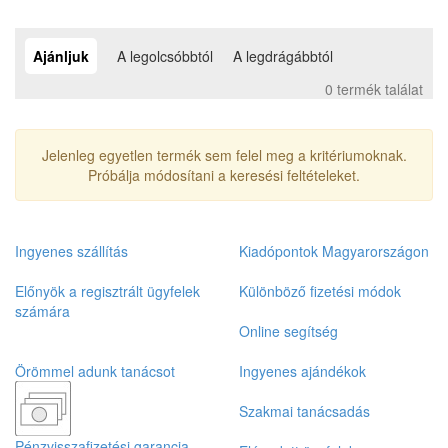
Ajánljuk
A legolcsóbbtól
A legdrágábbtól
0 termék találat
Jelenleg egyetlen termék sem felel meg a kritériumoknak.
Próbálja módosítani a keresési feltételeket.
Ingyenes szállítás
Kiadópontok Magyarországon
Előnyök a regisztrált ügyfelek
Különböző fizetési módok
számára
Online segítség
Örömmel adunk tanácsot
Ingyenes ajándékok
Szakmai tanácsadás
Pénzvisszafizetési garancia