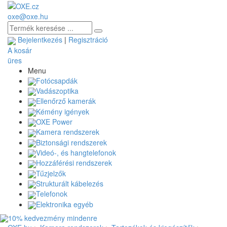
oxe@oxe.hu
Bejelentkezés
|
Regisztráció
A kosár
üres
Menu
Fotócsapdák
Vadászoptika
Ellenőrző kamerák
Kémény igények
OXE Power
Kamera rendszerek
Biztonsági rendszerek
Videó-, és hangtelefonok
Hozzáférési rendszerek
Tűzjelzők
Strukturált kábelezés
Telefonok
Elektronika egyéb