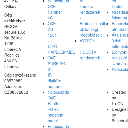
471 54,
Fotócsapda
IP
és
Cvikov
OXE
kamera
fizetés
Panther
rendszerek
Vásárlási
Cég
4G
-
folyamat
székhelye:
OXE
Professzionális
Panaszke
RICOM
ZS
biztonsági
útmutató
secure s.r.o.
1201
megoldások
Általáno
Na Bělidle
–
AVTECH
üzleti
1135
IZZÓ
-
feltételek
Liberec VI-
NAPELEMMEL
HDCCTV
Előnyök
Rochlice
OXE
rendszerek
regisztrá
460 06
SUREZEN
számára
Liberec
01 -
Kapcsola
Cégjegyzékszám:
IR
08572852
digitális
Adószám:
hőmérő
CZ08572852
Fotócsapda
Created
OXE
by
Panther
ITeON
4G és
Designe
napelem
by
panel
Basebrai
Fotócsapda