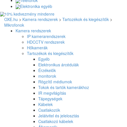
Telefonok
Elektronika egyéb
OXE.hu
>
Kamera rendszerek
>
Tartozékok és kiegészítők
>
Mikrofonok
Kamera rendszerek
IP kamerarendszerek
HDCCTV rendszerek
Hőkamerák
Tartozékok és kiegészítők
Egyéb
Elektronikus árcédulák
Érzékelők
monitorok
Rögzítő médiumok
Tokok és tartók kamerákhoz
IR megvilágítás
Tápegységek
Kábelek
Csatlakozók
Jelátvitel és jelelosztás
Csatlakozó kábelek