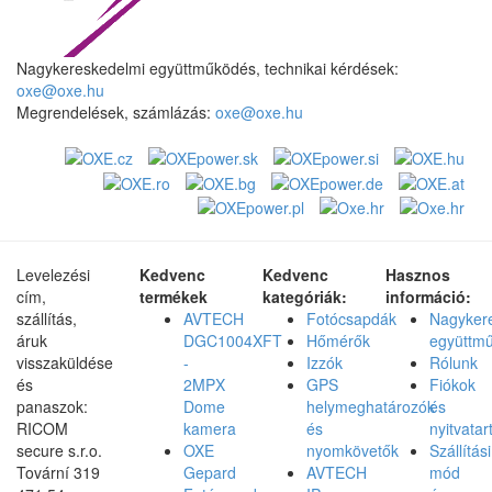
Nagykereskedelmi együttműködés, technikai kérdések:
oxe@oxe.hu
Megrendelések, számlázás:
oxe@oxe.hu
Levelezési
Kedvenc
Kedvenc
Hasznos
cím,
termékek
kategóriák:
információ:
szállítás,
AVTECH
Fotócsapdák
Nagyker
áruk
DGC1004XFT
Hőmérők
együttm
visszaküldése
-
Izzók
Rólunk
és
2MPX
GPS
Fiókok
panaszok:
Dome
helymeghatározók
és
RICOM
kamera
és
nyitvatar
secure s.r.o.
OXE
nyomkövetők
Szállítási
Tovární 319
Gepard
AVTECH
mód