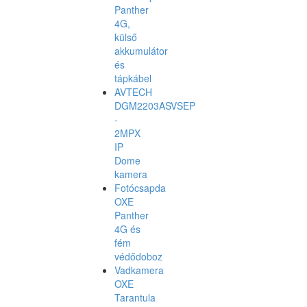
Panther
4G,
külső
akkumulátor
és
tápkábel
AVTECH
DGM2203ASVSEP
-
2MPX
IP
Dome
kamera
Fotócsapda
OXE
Panther
4G és
fém
védődoboz
Vadkamera
OXE
Tarantula