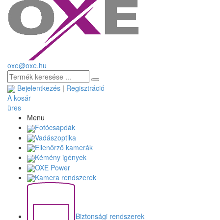
oxe@oxe.hu
Bejelentkezés
|
Regisztráció
A kosár
üres
Menu
Fotócsapdák
Vadászoptika
Ellenőrző kamerák
Kémény igények
OXE Power
Kamera rendszerek
Biztonsági rendszerek