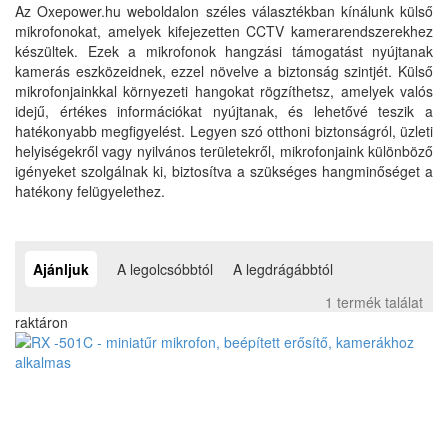
Az Oxepower.hu weboldalon széles választékban kínálunk külső
mikrofonokat, amelyek kifejezetten CCTV kamerarendszerekhez
készültek. Ezek a mikrofonok hangzási támogatást nyújtanak
kamerás eszközeidnek, ezzel növelve a biztonság szintjét. Külső
mikrofonjainkkal környezeti hangokat rögzíthetsz, amelyek valós
idejű, értékes információkat nyújtanak, és lehetővé teszik a
hatékonyabb megfigyelést. Legyen szó otthoni biztonságról, üzleti
helyiségekről vagy nyilvános területekről, mikrofonjaink különböző
igényeket szolgálnak ki, biztosítva a szükséges hangminőséget a
hatékony felügyelethez.
Ajánljuk
A legolcsóbbtól
A legdrágábbtól
1 termék találat
raktáron