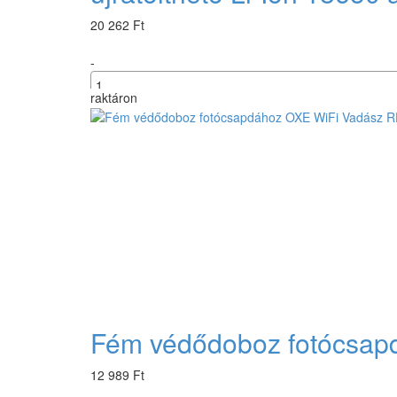
20 262 Ft
-
raktáron
+
Fém védődoboz fotócsap
12 989 Ft