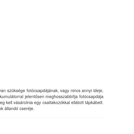
an szüksége fotócsapdájának, vagy nincs annyi ideje,
umulátorral jelentősen meghosszabbítja fotócsapdája
kell vásárolnia egy csatlakozókkal ellátott tápkábelt.
k állandó cseréje.