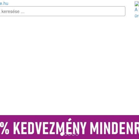
e.hu
A 
ür