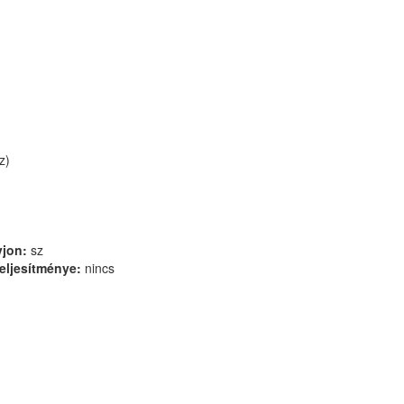
z)
vjon:
sz
eljesítménye:
nincs