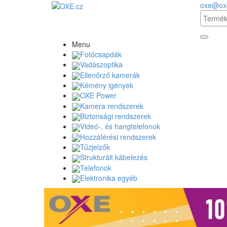
oxe@ox
Menu
Fotócsapdák
Vadászoptika
Ellenőrző kamerák
Kémény igények
OXE Power
Kamera rendszerek
Biztonsági rendszerek
Videó-, és hangtelefonok
Hozzáférési rendszerek
Tűzjelzők
Strukturált kábelezés
Telefonok
Elektronika egyéb