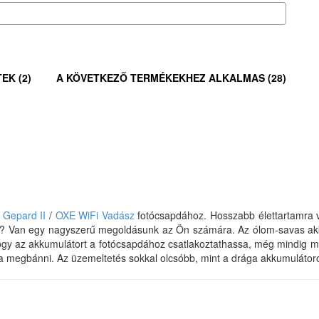
EK (2)
A KÖVETKEZŐ TERMÉKEKHEZ ALKALMAS (28)
Gepard II
/
OXE WiFi Vadász
fotócsapdához. Hosszabb élettartamra v
ébe? Van egy nagyszerű megoldásunk az Ön számára. Az ólom-savas akk
ogy az akkumulátort a fotócsapdához csatlakoztathassa, még mindig meg 
a megbánni. Az üzemeltetés sokkal olcsóbb, mint a drága akkumulátoro