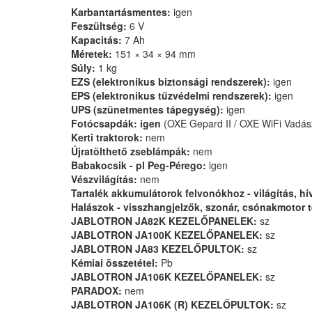
Karbantartásmentes:
igen
Feszültség:
6 V
Kapacitás:
7 Ah
Méretek:
151 × 34 × 94 mm
Súly:
1 kg
EZS (elektronikus biztonsági rendszerek):
igen
EPS (elektronikus tűzvédelmi rendszerek):
igen
UPS (szünetmentes tápegység):
igen
Fotócsapdák: igen
(OXE Gepard II / OXE WiFi Vadás
Kerti traktorok:
nem
Újratölthető zseblámpák:
nem
Babakocsik - pl Peg-Pérego:
igen
Vészvilágítás:
nem
Tartalék akkumulátorok felvonókhoz - világítás, hí
Halászok - visszhangjelzők, szonár, csónakmotor t
JABLOTRON JA82K KEZELŐPANELEK:
sz
JABLOTRON JA100K KEZELŐPANELEK:
sz
JABLOTRON JA83 KEZELŐPULTOK:
sz
Kémiai összetétel:
Pb
JABLOTRON JA106K KEZELŐPANELEK:
sz
PARADOX:
nem
JABLOTRON JA106K (R) KEZELŐPULTOK:
sz