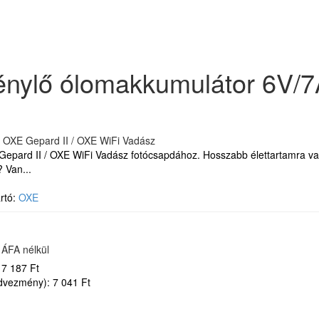
énylő ólomakkumulátor 6V/7
Gepard II / OXE WiFi Vadász fotócsapdához. Hosszabb élettartamra van
 Van...
rtó:
OXE
 ÁFA nélkül
 7 187 Ft
kedvezmény): 7 041 Ft