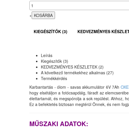
+
KIEGÉSZÍTŐK (3)
KEDVEZMÉNYES KÉSZLET
Leírás
Kiegészítők (3)
KEDVEZMÉNYES KÉSZLETEK (2)
A következő termékekhez alkalmas (27)
Termékkérdés
Karbantartás - ólom - savas akkumulátor 6V 7Ah
OXE 
hogy elsétáljon a fotócsapdáig, fáradt az elemcser
élettartamát, és megspórolja a sok repülést. Ahhoz, h
Ez a befektetés biztosan megtérül Önnek, és nem fogj
MŰSZAKI ADATOK: