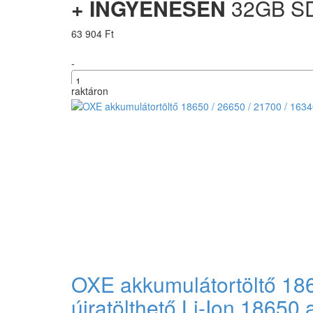
+ INGYENESEN
32GB SD
63 904 Ft
-
raktáron
+
OXE akkumulátortöltő 1865
újratölthető Li-Ion 1865