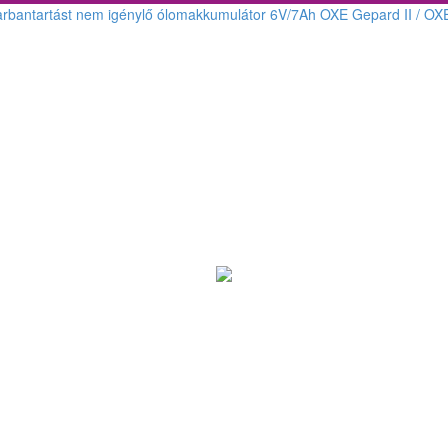
rbantartást nem igénylő ólomakkumulátor 6V/7Ah OXE Gepard II / OX