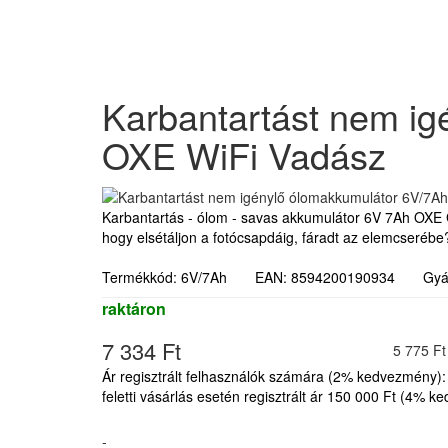
Karbantartást nem ig
OXE WiFi Vadász
Karbantartás - ólom - savas akkumulátor 6V 7Ah OXE 
hogy elsétáljon a fotócsapdáig, fáradt az elemcserébe?
Termékkód: 6V/7Ah EAN: 8594200190934 Gyá
raktáron
7 334 Ft
5 775 Ft
Ár regisztrált felhasználók számára (2% kedvezmény):
feletti vásárlás esetén regisztrált ár 150 000 Ft (4% 
-