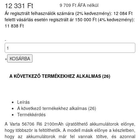
12 331 Ft
9 709 Ft ÁFA nélkül
Ár regisztrált felhasználók számára (2% kedvezmény): 12 084 Ft
feletti vásárlás esetén regisztrált ár 150 000 Ft (4% kedvezmény):
11 838 Ft
-
+
A KÖVETKEZŐ TERMÉKEKHEZ ALKALMAS (26)
Leírás
A következő termékekhez alkalmas (26)
Termékkérdés
A Varta 56706 R6 2100mAh újratölthető akkumulátorok előnye,
hogy többször is feltölthetők. A modell másik előnye a készletben,
hogy az akkumulátorok már fel vannak töltve, és azonnal