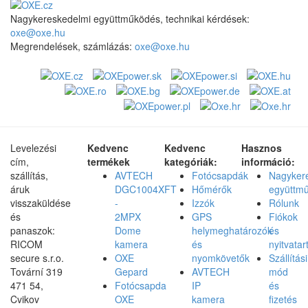
Nagykereskedelmi együttműködés, technikai kérdések:
oxe@oxe.hu
Megrendelések, számlázás:
oxe@oxe.hu
Levelezési
Kedvenc
Kedvenc
Hasznos
cím,
termékek
kategóriák:
információ:
szállítás,
AVTECH
Fotócsapdák
Nagyker
áruk
DGC1004XFT
Hőmérők
együttm
visszaküldése
-
Izzók
Rólunk
és
2MPX
GPS
Fiókok
panaszok:
Dome
helymeghatározók
és
RICOM
kamera
és
nyitvatar
secure s.r.o.
OXE
nyomkövetők
Szállítási
Tovární 319
Gepard
AVTECH
mód
471 54,
Fotócsapda
IP
és
Cvikov
OXE
kamera
fizetés