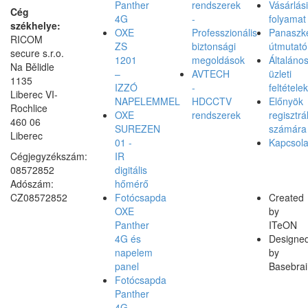
Panther
rendszerek
Vásárlási
Cég
4G
-
folyamat
székhelye:
OXE
Professzionális
Panaszke
RICOM
ZS
biztonsági
útmutató
secure s.r.o.
1201
megoldások
Általáno
Na Bělidle
–
AVTECH
üzleti
1135
IZZÓ
-
feltételek
Liberec VI-
NAPELEMMEL
HDCCTV
Előnyök
Rochlice
OXE
rendszerek
regisztrá
460 06
SUREZEN
számára
Liberec
01 -
Kapcsola
Cégjegyzékszám:
IR
08572852
digitális
Adószám:
hőmérő
CZ08572852
Fotócsapda
Created
OXE
by
Panther
ITeON
4G és
Designe
napelem
by
panel
Basebrai
Fotócsapda
Panther
4G,