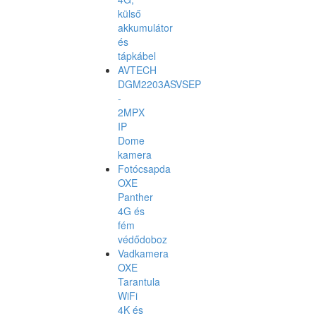
külső
akkumulátor
és
tápkábel
AVTECH
DGM2203ASVSEP
-
2MPX
IP
Dome
kamera
Fotócsapda
OXE
Panther
4G és
fém
védődoboz
Vadkamera
OXE
Tarantula
WiFi
4K és