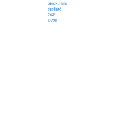
binokuláris
éjjellátó
OXE
DV29