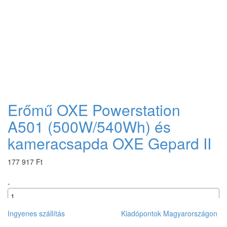
Erőmű OXE Powerstation
A501 (500W/540Wh) és
kameracsapda OXE Gepard II
177 917 Ft
-
+
Ingyenes szállítás
Kiadópontok Magyarországon