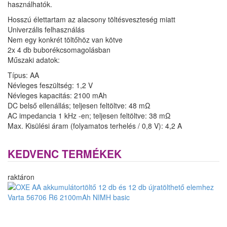
használhatók.
Hosszú élettartam az alacsony töltésveszteség miatt
Univerzális felhasználás
Nem egy konkrét töltőhöz van kötve
2x 4 db buborékcsomagolásban
Műszaki adatok:
Típus: AA
Névleges feszültség: 1,2 V
Névleges kapacitás: 2100 mAh
DC belső ellenállás; teljesen feltöltve: 48 mΩ
AC impedancia 1 kHz -en; teljesen feltöltve: 38 mΩ
Max. Kisülési áram (folyamatos terhelés / 0,8 V): 4,2 A
KEDVENC TERMÉKEK
raktáron