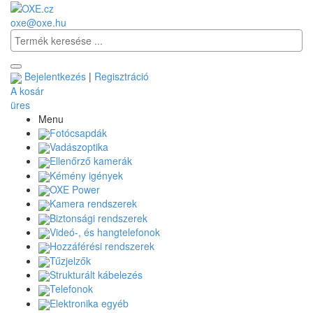
oxe@oxe.hu
Bejelentkezés
|
Regisztráció
A kosár
üres
Menu
Fotócsapdák
Vadászoptika
Ellenőrző kamerák
Kémény igények
OXE Power
Kamera rendszerek
Biztonsági rendszerek
Videó-, és hangtelefonok
Hozzáférési rendszerek
Tűzjelzők
Strukturált kábelezés
Telefonok
Elektronika egyéb